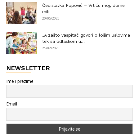
Čedislavka Popović – Vrtiću moj, dome
mili
20/05/2023
„A zašto vaspitač govori o lošim uslovima
tek sa odlaskom u...
25/02/2023
NEWSLETTER
Ime i prezime
Email