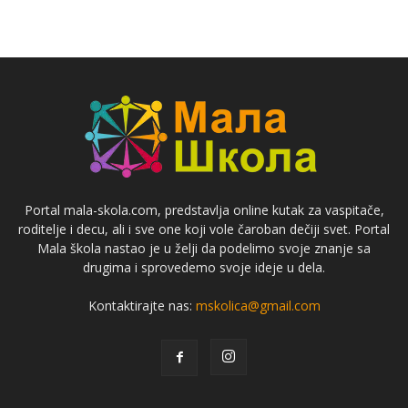
Portal mala-skola.com, predstavlja online kutak za vaspitače,
roditelje i decu, ali i sve one koji vole čaroban dečiji svet. Portal
Mala škola nastao je u želji da podelimo svoje znanje sa
drugima i sprovedemo svoje ideje u dela.
Kontaktirajte nas:
mskolica@gmail.com