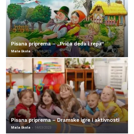
Pisana priprema – „Priča deda i repa“
Mala škola
-
19/04/2023
Pisana priprema – Dramske igre i aktivnosti
Mala škola
-
14/03/2023