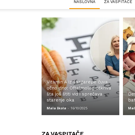
NASLOVNA
ZA VASPITAČE
Vitamin A iz šargarepe čuva
očno dno: Oftalmolog otkriva
šta još štiti vid i sprečava
De
starenje oka
bat
Mala škola
-
16/10/2025
Mal
ZA VASPITAČE