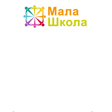
Mala
škola