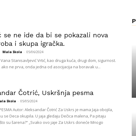
P
ć se ne ide da bi se pokazali nova
oba i skupa igračka.
Mala škola
-
05/06/2024
 Vana Stanisavljević Vrtić, kao druga kuća, drugi dom, sigurnost.
o, ako ne prva, onda jedna od asocijacija na boravak u...
andar Čotrić, Uskršnja pesma
ala škola
-
05/05/2024
ESMA Autor: Aleksandar Čotrić Za Uskrs je mama Jaja obojila,
su se Deca okupila. U jaja gledaju Dečica malena, Pa pitaju
to su šarena?“ „Svako ovo jaje Za Uskrs doneće Mnogo