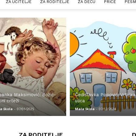
ZA UČITELJE
ZA RODITELJE
ZA DECU
PRIČE
PESM
sanka Maksimović: Božić-
Čedislavka Popović: Vrtićka
ini crteži
ulica
a škola
-
07/01/2025
Mala škola
-
07/12/2024
ZA RODITELJE
D