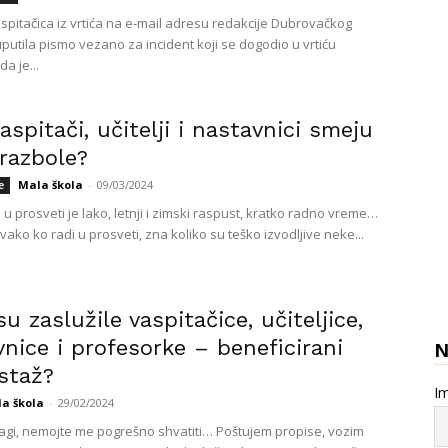
aspitačica iz vrtića na e-mail adresu redakcije Dubrovačkog
putila pismo vezano za incident koji se dogodio u vrtiću
da je...
vaspitači, učitelji i nastavnici smeju
razbole?
Mala škola
-
09/03/2024
e
i u prosveti je lako, letnji i zimski raspust, kratko radno vreme…
ako ko radi u prosveti, zna koliko su teško izvodljive neke...
su zaslužile vaspitačice, učiteljice,
nice i profesorke – beneficirani
staž?
Im
a škola
-
29/02/2024
 dragi, nemojte me pogrešno shvatiti… Poštujem propise, vozim