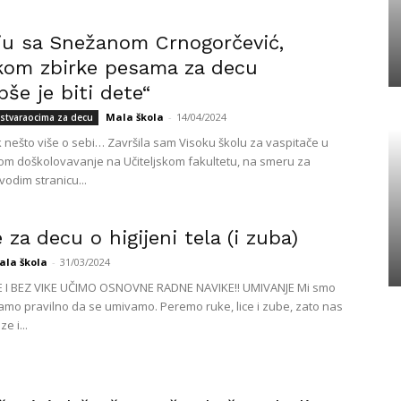
vju sa Snežanom Crnogorčević,
kom zbirke pesama za decu
pše je biti dete“
Mala škola
-
14/04/2024
a stvaraocima za decu
 nešto više o sebi… Završila sam Visoku školu za vaspitače u
om doškolovavanje na Učiteljskom fakultetu, na smeru za
vodim stranicu...
za decu o higijeni tela (i zuba)
ala škola
-
31/03/2024
E I BEZ VIKE UČIMO OSNOVNE RADNE NAVIKE!! UMIVANJE Mi smo
znamo pravilno da se umivamo. Peremo ruke, lice i zube, zato nas
ze i...