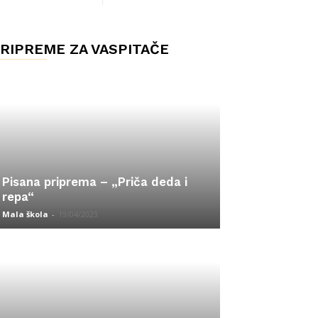
RIPREME ZA VASPITAČE
Pisana priprema – „Priča deda i
repa“
Mala škola
-
19/04/2023