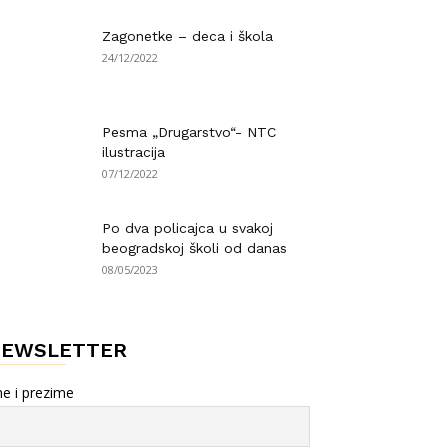
Zagonetke – deca i škola
24/12/2022
Pesma „Drugarstvo“- NTC
ilustracija
07/12/2022
Po dva policajca u svakoj
beogradskoj školi od danas
08/05/2023
NEWSLETTER
e i prezime