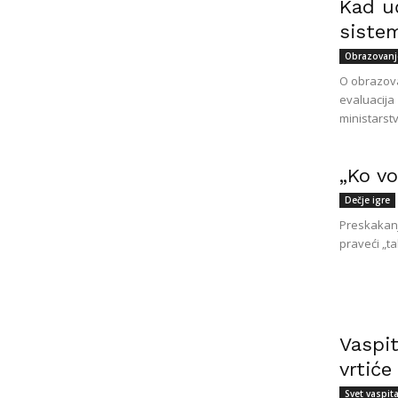
Kad u
siste
Obrazovanj
O obrazova
evaluacija 
ministarstv
„Ko vo
Dečje igre
Preskakanj
praveći „ta
Vaspit
vrtiće
Svet vaspit