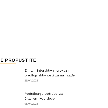
E PROPUSTITE
Zima – interaktivni igrokaz i
predlog aktivnosti za najmlađe
25/01/2023
Podsticanje potrebe za
čitanjem kod dece
08/04/2023