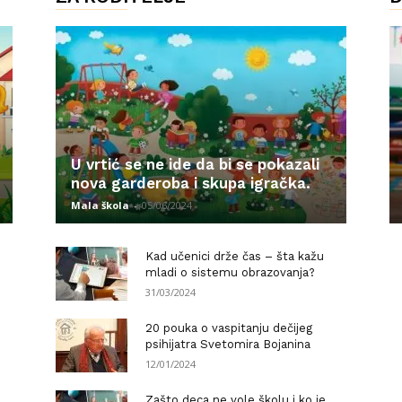
U vrtić se ne ide da bi se pokazali
nova garderoba i skupa igračka.
Mala škola
-
05/06/2024
Kad učenici drže čas – šta kažu
mladi o sistemu obrazovanja?
31/03/2024
20 pouka o vaspitanju dečijeg
psihijatra Svetomira Bojanina
12/01/2024
Zašto deca ne vole školu i ko je