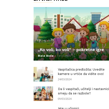
„Ko voli, ko voli“ – pokretne igre
Mala škola
-
31/03/2024
Vaspitačica predložila: Uvedite
kamere u vrtiće da vidite ovo!
24/03/2024
Da li vaspitači, učitelji i nastavnici
smeju da se razbole?
09/03/2024
Igre u učionici