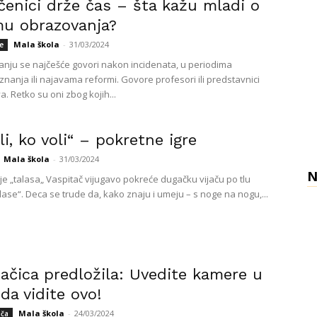
čenici drže čas – šta kažu mladi o
mu obrazovanja?
Mala škola
-
31/03/2024
e
nju se najčešće govori nakon incidenata, u periodima
znanja ili najavama reformi. Govore profesori ili predstavnici
a. Retko su oni zbog kojih...
li, ko voli“ – pokretne igre
Mala škola
-
31/03/2024
N
e „talasa„ Vaspitač vijugavo pokreće dugačku vijaču po tlu
lase“. Deca se trude da, kako znaju i umeju – s noge na nogu,...
ačica predložila: Uvedite kamere u
 da vidite ovo!
Mala škola
-
24/03/2024
ača