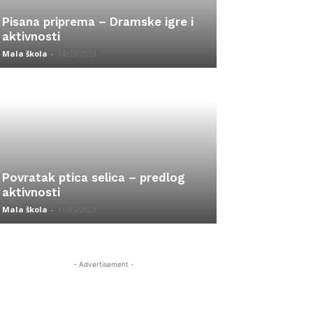
Pisana priprema – Dramske igre i
aktivnosti
Mala škola
-
14/03/2023
Povratak ptica selica – predlog
aktivnosti
Mala škola
-
11/03/2023
- Advertisement -