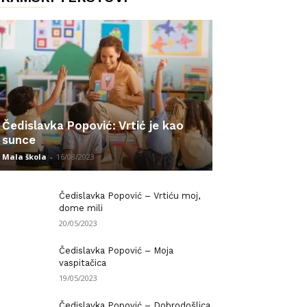
Čedislavka Popović: Vrtić je kao
sunce
Mala škola
-
16/08/2023
Čedislavka Popović – Vrtiću moj,
dome mili
20/05/2023
Čedislavka Popović – Moja
vaspitačica
19/05/2023
Čedislavka Popović – Dobrodošlica