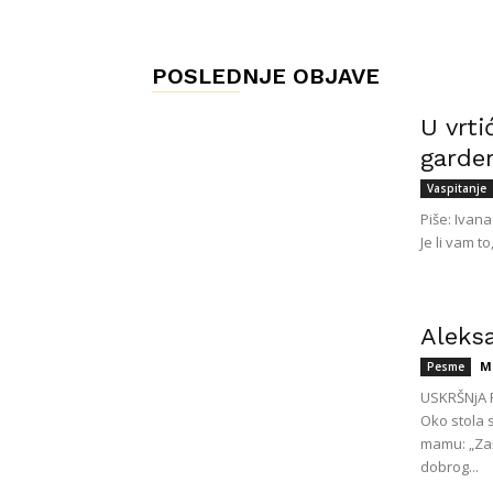
POSLEDNJE OBJAVE
U vrti
garder
Vaspitanje
Piše: Ivana
Je li vam t
Aleks
M
Pesme
USKRŠNjA P
Oko stola 
mamu: „Zaš
dobrog...