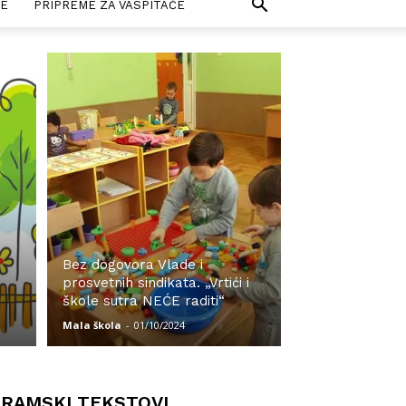
E
PRIPREME ZA VASPITAČE
Bez dogovora Vlade i
prosvetnih sindikata. „Vrtići i
škole sutra NEĆE raditi“
Mala škola
-
01/10/2024
RAMSKI TEKSTOVI