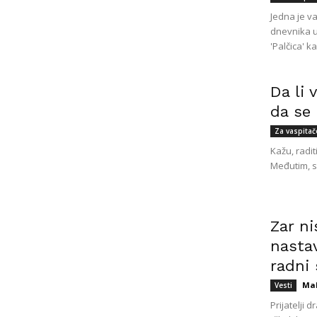
Jedna je v
dnevnika u
'Palčica' ka
Da li 
da se 
Za vaspitač
Kažu, radit
Međutim, sv
Zar ni
nastav
radni 
Mal
Vesti
Prijatelji