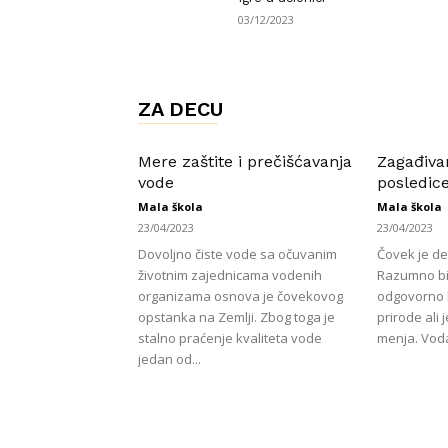
03/12/2023
ZA DECU
Mere zaštite i prečišćavanja
Zagađivan
vode
posledic
Mala škola
Mala škola
23/04/2023
23/04/2023
Dovoljno čiste vode sa očuvanim
Čovek je deo
životnim zajednicama vodenih
Razumno bić
organizama osnova je čovekovog
odgovorno b
opstanka na Zemlji. Zbog toga je
prirode ali 
stalno praćenje kvaliteta vode
menja. Voda 
jedan od...