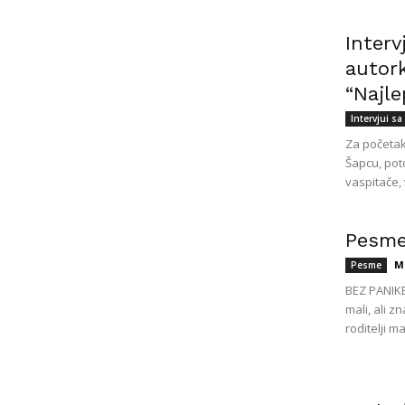
Inter
autor
“Najle
Intervjui s
Za početak
Šapcu, pot
vaspitače, 
Pesme 
M
Pesme
BEZ PANIK
mali, ali 
roditelji ma