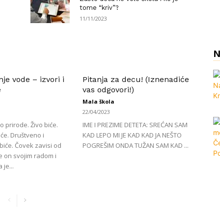
tome “kriv”?
11/11/2023
N
je vode – izvori i
Pitanja za decu! (Iznenadiće
e
vas odgovori!)
Mala škola
22/04/2023
 prirode. Živo biće.
IME I PREZIME DETETA: SREĆAN SAM
e. Društveno i
KAD LEPO MI JE KAD KAD JA NEŠTO
iće. Čovek zavisi od
POGREŠIM ONDA TUŽAN SAM KAD ...
je on svojim radom i
je...