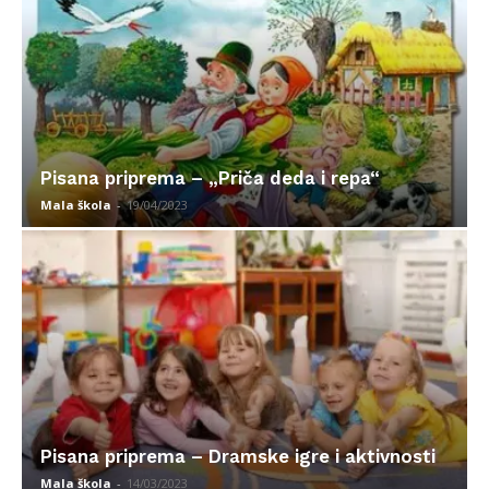
Pisana priprema – „Priča deda i repa“
Mala škola
-
19/04/2023
Pisana priprema – Dramske igre i aktivnosti
Mala škola
-
14/03/2023