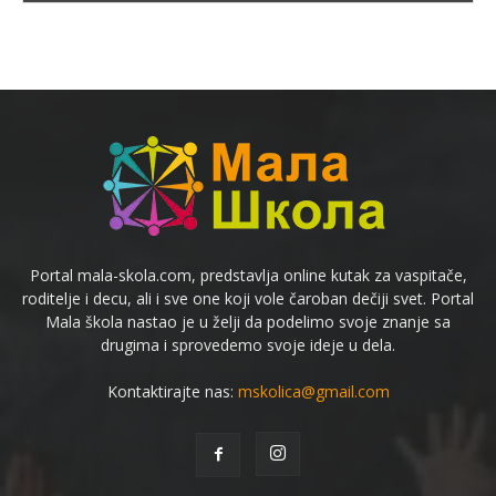
Portal mala-skola.com, predstavlja online kutak za vaspitače,
roditelje i decu, ali i sve one koji vole čaroban dečiji svet. Portal
Mala škola nastao je u želji da podelimo svoje znanje sa
drugima i sprovedemo svoje ideje u dela.
Kontaktirajte nas:
mskolica@gmail.com