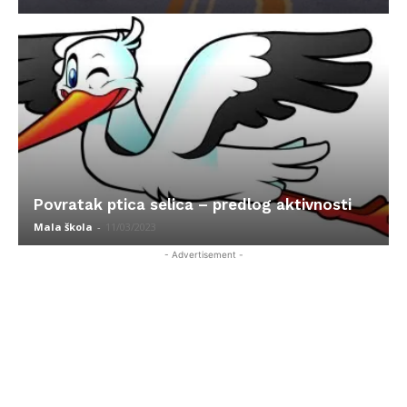
Povratak ptica selica – predlog aktivnosti
Mala škola
-
11/03/2023
- Advertisement -