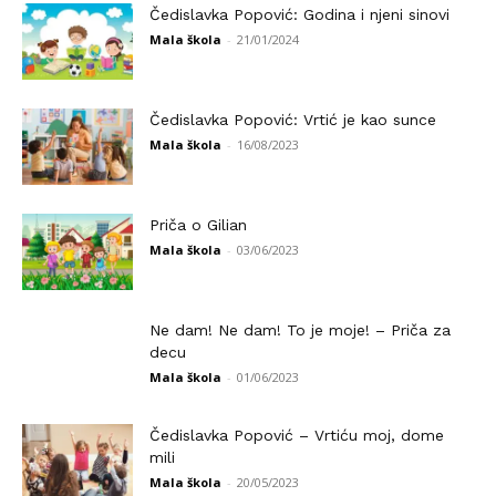
Čedislavka Popović: Godina i njeni sinovi
Mala škola
-
21/01/2024
Čedislavka Popović: Vrtić je kao sunce
Mala škola
-
16/08/2023
Priča o Gilian
Mala škola
-
03/06/2023
Ne dam! Ne dam! To je moje! – Priča za
decu
Mala škola
-
01/06/2023
Čedislavka Popović – Vrtiću moj, dome
mili
Mala škola
-
20/05/2023