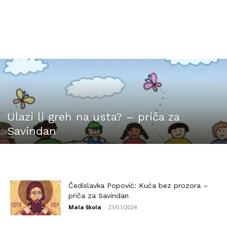
Ulazi li greh na usta? – priča za
Savindan
Čedislavka Popović: Kuća bez prozora –
priča za Savindan
Mala škola
-
23/01/2024