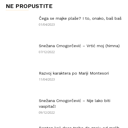
NE PROPUSTITE
Čega se majke plaše? I to, onako, baš baš
01/04/2023
Snežana Crnogorčević – Vrtić moj (himna)
07/12/2022
Razvoj karaktera po Mariji Montesori
11/04/2023
Snežana Crnogorčević – Nije lako biti
vaspitač!
09/12/2022