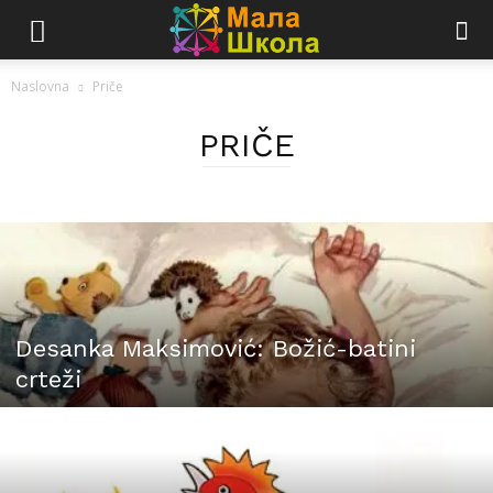
Naslovna
Priče
PRIČE
Desanka Maksimović: Božić-batini
crteži