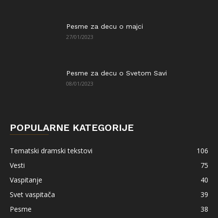
Pesme za decu o majci
27/01/2023
Pesme za decu o Svetom Savi
08/01/2023
POPULARNE KATEGORIJE
Tematski dramski tekstovi
106
Vesti
75
Vaspitanje
40
Svet vaspitača
39
Pesme
38