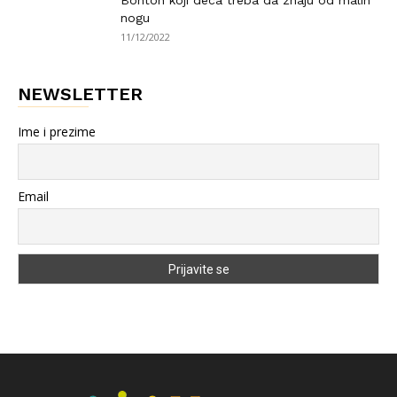
Bonton koji deca treba da znaju od malih
nogu
11/12/2022
NEWSLETTER
Ime i prezime
Email