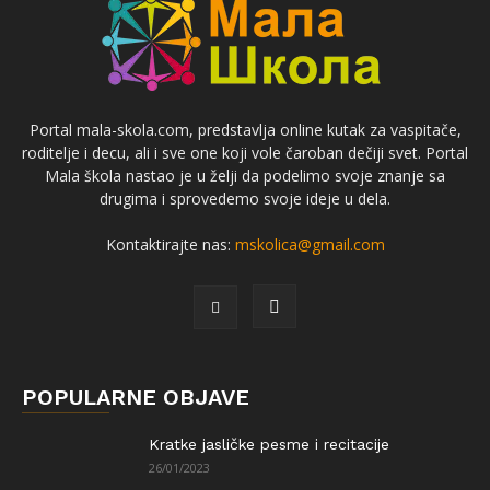
Portal mala-skola.com, predstavlja online kutak za vaspitače,
roditelje i decu, ali i sve one koji vole čaroban dečiji svet. Portal
Mala škola nastao je u želji da podelimo svoje znanje sa
drugima i sprovedemo svoje ideje u dela.
Kontaktirajte nas:
mskolica@gmail.com
POPULARNE OBJAVE
Kratke jasličke pesme i recitacije
26/01/2023