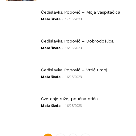
Čedislavka Popović – Moja vaspitačica
Mala škola
-
19/05/2023
Čedislavka Popović – Dobrodošlica
Mala škola
-
16/05/2023
Čedislavka Popović – Vrtiću moj
Mala škola
-
16/05/2023
Cvetanje ruže, poučna priča
Mala škola
-
16/05/2023