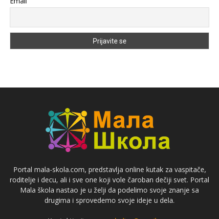
Email
Portal mala-skola.com, predstavlja online kutak za vaspitače,
roditelje i decu, ali i sve one koji vole čaroban dečiji svet. Portal
Mala škola nastao je u želji da podelimo svoje znanje sa
drugima i sprovedemo svoje ideje u dela.