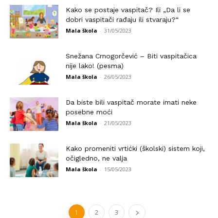
Kako se postaje vaspitač? Ili „Da li se
dobri vaspitači rađaju ili stvaraju?“
Mala škola
-
31/05/2023
Snežana Crnogorčević – Biti vaspitačica
nije lako! (pesma)
Mala škola
-
26/05/2023
Da biste bili vaspitač morate imati neke
posebne moći
Mala škola
-
21/05/2023
Kako promeniti vrtićki (školski) sistem koji,
očigledno, ne valja
Mala škola
-
15/05/2023
1
2
3