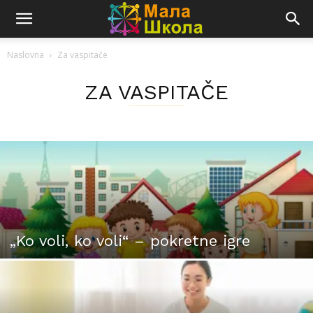
Naslovna
Za vaspitače
ZA VASPITAČE
„Ko voli, ko voli“ – pokretne igre