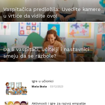
Vaspitačica predložila: Uvedite kamere
u vrtiće da vidite ovo!
Da li vaspitači, učitelji i nastavnici
smeju da se razbole?
Igre u učionici
Mala škola
-
03/12/2023
Aktivnosti i igre za razvoj empatije