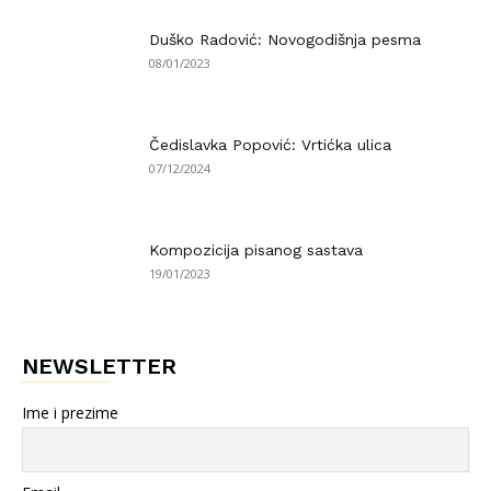
Duško Radović: Novogodišnja pesma
08/01/2023
Čedislavka Popović: Vrtićka ulica
07/12/2024
Kompozicija pisanog sastava
19/01/2023
NEWSLETTER
Ime i prezime