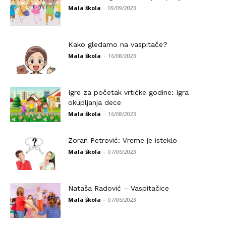
Mala škola
-
09/09/2023
Kako gledamo na vaspitače?
Mala škola
-
16/08/2023
Igre za početak vrtićke godine: Igra
okupljanja dece
Mala škola
-
16/08/2023
Zoran Petrović: Vreme je isteklo
Mala škola
-
07/06/2023
Nataša Radović – Vaspitačice
Mala škola
-
07/06/2023