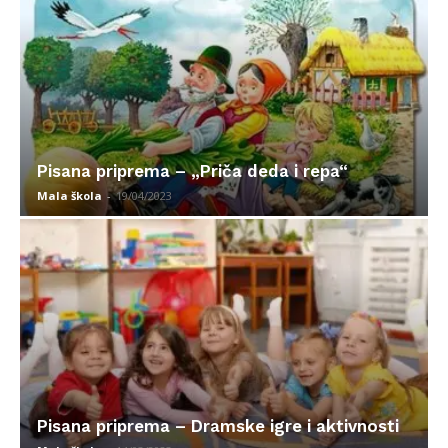
Pisana priprema – „Priča deda i repa“
Mala škola
-
19/04/2023
Pisana priprema – Dramske igre i aktivnosti