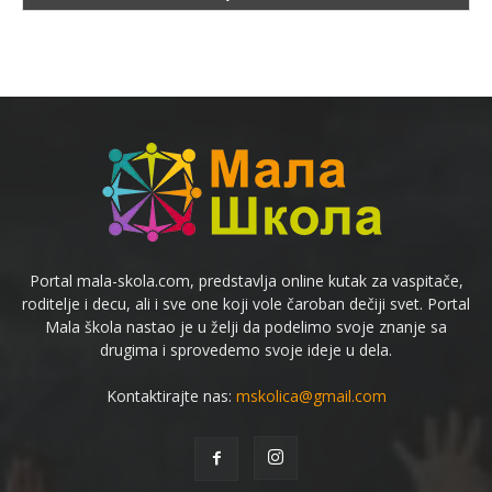
Portal mala-skola.com, predstavlja online kutak za vaspitače,
roditelje i decu, ali i sve one koji vole čaroban dečiji svet. Portal
Mala škola nastao je u želji da podelimo svoje znanje sa
drugima i sprovedemo svoje ideje u dela.
Kontaktirajte nas:
mskolica@gmail.com