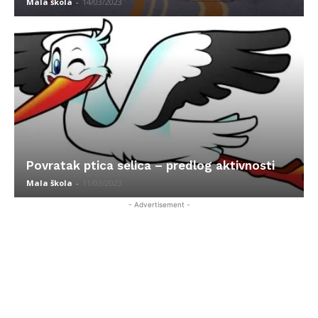
Mala škola
-
14/03/2023
Povratak ptica selica – predlog aktivnosti
Mala škola
-
11/03/2023
- Advertisement -