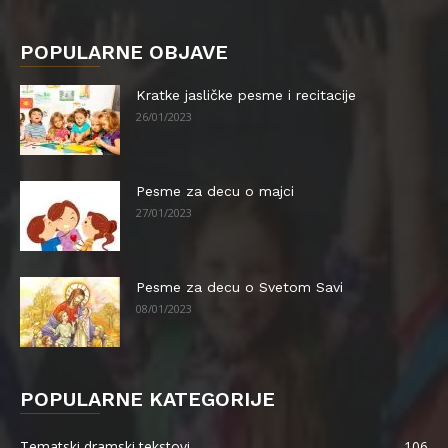
POPULARNE OBJAVE
Kratke jasličke pesme i recitacije
26/01/2023
Pesme za decu o majci
27/01/2023
Pesme za decu o Svetom Savi
08/01/2023
POPULARNE KATEGORIJE
Tematski dramski tekstovi
106