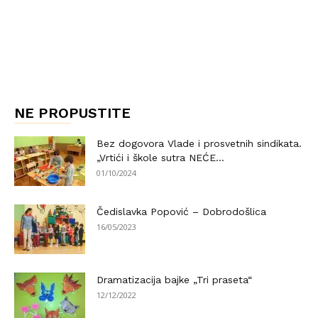
NE PROPUSTITE
Bez dogovora Vlade i prosvetnih sindikata.
„Vrtići i škole sutra NEĆE...
01/10/2024
Čedislavka Popović – Dobrodošlica
16/05/2023
Dramatizacija bajke „Tri praseta“
12/12/2022