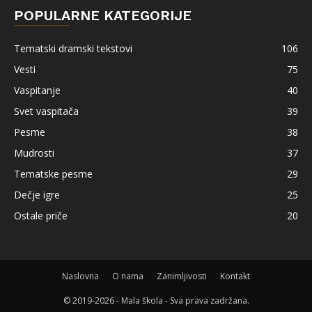
POPULARNE KATEGORIJE
Tematski dramski tekstovi
106
Vesti
75
Vaspitanje
40
Svet vaspitača
39
Pesme
38
Mudrosti
37
Tematske pesme
29
Dečje igre
25
Ostale priče
20
Naslovna
O nama
Zanimljivosti
Kontakt
© 2019-2026 - Mala škola - Sva prava zadržana.