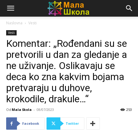
Naslovna
Vesti
Vesti
Komentar: „Rođendani su se
pretvorili u dan za gledanje a
ne uživanje. Oslikavaju se
deca ko zna kakvim bojama
pretvaraju u duhove,
krokodile, drakule…“
Od
Mala škola
-
08/07/2023
253
Facebook
Twitter