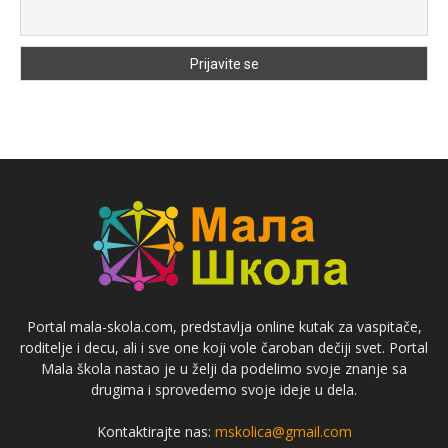
Portal mala-skola.com, predstavlja online kutak za vaspitače,
roditelje i decu, ali i sve one koji vole čaroban dečiji svet. Portal
Mala škola nastao je u želji da podelimo svoje znanje sa
drugima i sprovedemo svoje ideje u dela.
Kontaktirajte nas:
mskolica@gmail.com