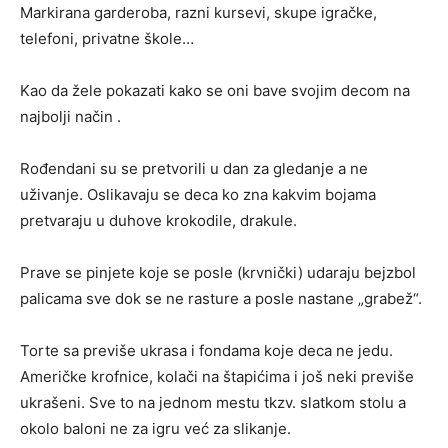
Markirana garderoba, razni kursevi, skupe igračke,
telefoni, privatne škole…
Kao da žele pokazati kako se oni bave svojim decom na
najbolji način .
Rođendani su se pretvorili u dan za gledanje a ne
uživanje. Oslikavaju se deca ko zna kakvim bojama
pretvaraju u duhove krokodile, drakule.
Prave se pinjete koje se posle (krvnički) udaraju bejzbol
palicama sve dok se ne rasture a posle nastane „grabež“.
Torte sa previše ukrasa i fondama koje deca ne jedu.
Američke krofnice, kolači na štapićima i još neki previše
ukrašeni. Sve to na jednom mestu tkzv. slatkom stolu a
okolo baloni ne za igru već za slikanje.