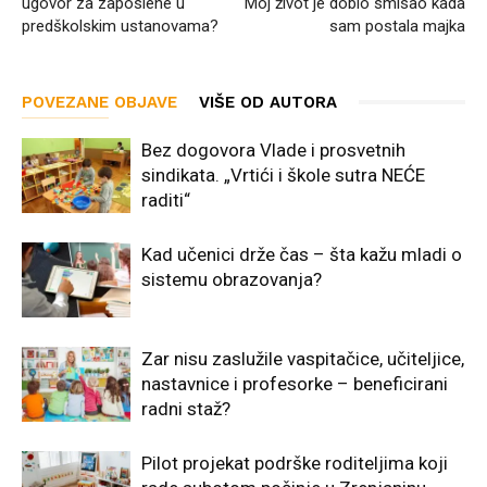
ugovor za zaposlene u
Moj život je dobio smisao kada
predškolskim ustanovama?
sam postala majka
POVEZANE OBJAVE
VIŠE OD AUTORA
Bez dogovora Vlade i prosvetnih
sindikata. „Vrtići i škole sutra NEĆE
raditi“
Kad učenici drže čas – šta kažu mladi o
sistemu obrazovanja?
Zar nisu zaslužile vaspitačice, učiteljice,
nastavnice i profesorke – beneficirani
radni staž?
Pilot projekat podrške roditeljima koji