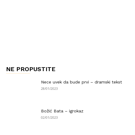
NE PROPUSTITE
Nece uvek da bude prvi – dramski tekst
28/01/2023
Božić Bata – igrokaz
02/01/2023