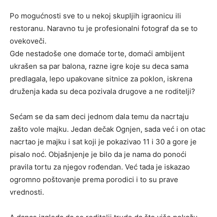
Po mogućnosti sve to u nekoj skupljih igraonicu ili
restoranu. Naravno tu je profesionalni fotograf da se to
ovekoveči.
Gde nestadoše one domaće torte, domaći ambijent
ukrašen sa par balona, razne igre koje su deca sama
predlagala, lepo upakovane sitnice za poklon, iskrena
druženja kada su deca pozivala drugove a ne roditelji?
Sećam se da sam deci jednom dala temu da nacrtaju
zašto vole majku. Jedan dečak Ognjen, sada već i on otac
nacrtao je majku i sat koji je pokazivao 11 i 30 a gore je
pisalo noć. Objašnjenje je bilo da je nama do ponoći
pravila tortu za njegov rođendan. Već tada je iskazao
ogromno poštovanje prema porodici i to su prave
vrednosti.