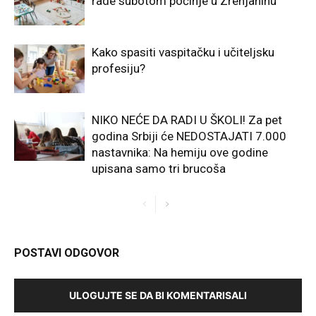
rade subotom počinje u Zrenjaninu
Kako spasiti vaspitačku i učiteljsku
profesiju?
NIKO NEĆE DA RADI U ŠKOLI! Za pet
godina Srbiji će NEDOSTAJATI 7.000
nastavnika: Na hemiju ove godine
upisana samo tri brucoša
POSTAVI ODGOVOR
ULOGUJTE SE DA BI KOMENTARISALI