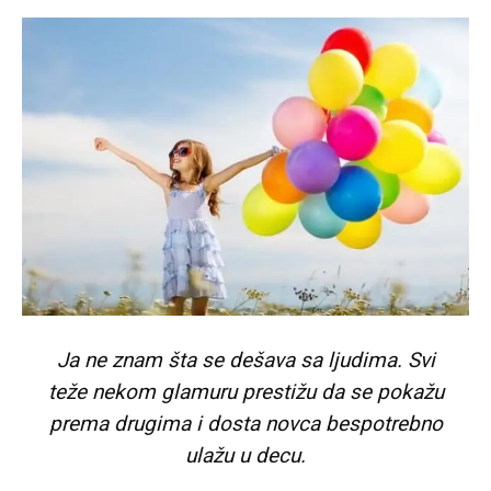
Ja ne znam šta se dešava sa ljudima. Svi
teže nekom glamuru prestižu da se pokažu
prema drugima i dosta novca bespotrebno
ulažu u decu.