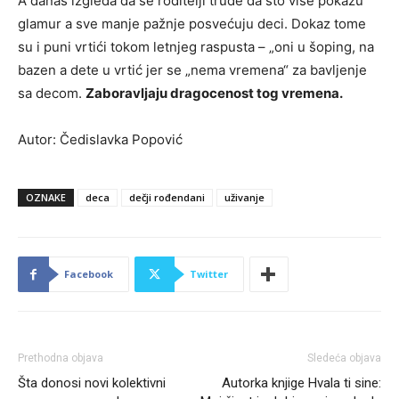
A danas izgleda da se roditelji trude da što više pokažu
glamur a sve manje pažnje posvećuju deci. Dokaz tome
su i puni vrtići tokom letnjeg raspusta – „oni u šoping, na
bazen a dete u vrtić jer se „nema vremena“ za bavljenje
sa decom.
Zaboravljaju dragocenost tog vremena.
Autor: Čedislavka Popović
OZNAKE
deca
dečji rođendani
uživanje
Facebook
Twitter
Prethodna objava
Sledeća objava
Šta donosi novi kolektivni
Autorka knjige Hvala ti sine: