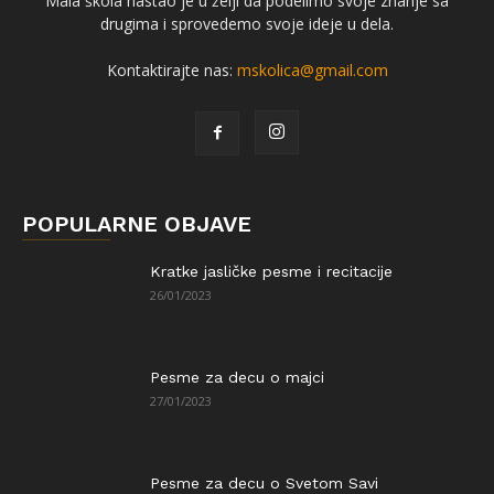
Mala škola nastao je u želji da podelimo svoje znanje sa
drugima i sprovedemo svoje ideje u dela.
Kontaktirajte nas:
mskolica@gmail.com
POPULARNE OBJAVE
Kratke jasličke pesme i recitacije
26/01/2023
Pesme za decu o majci
27/01/2023
Pesme za decu o Svetom Savi