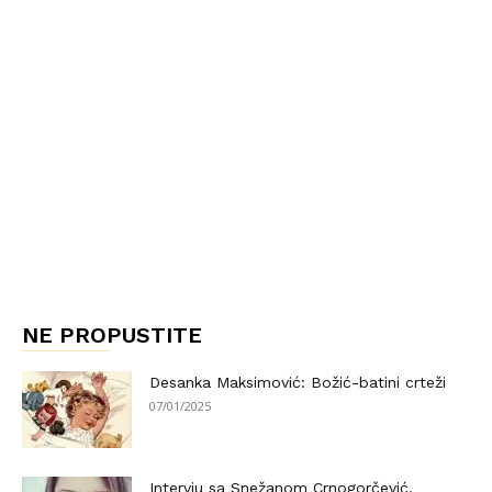
NE PROPUSTITE
Desanka Maksimović: Božić-batini crteži
07/01/2025
Intervju sa Snežanom Crnogorčević,