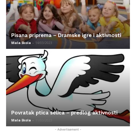
Pisana priprema – Dramske igre i aktivnosti
Mala škola
-
14/03/2023
Povratak ptica selica – predlog aktivnosti
Mala škola
-
11/03/2023
- Advertisement -