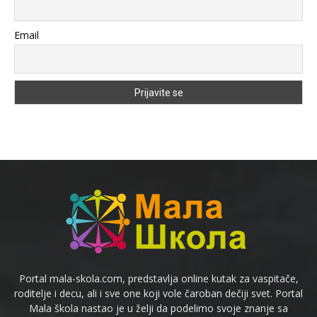
Email
Portal mala-skola.com, predstavlja online kutak za vaspitače,
roditelje i decu, ali i sve one koji vole čaroban dečiji svet. Portal
Mala škola nastao je u želji da podelimo svoje znanje sa