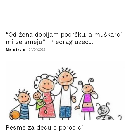
“Od žena dobijam podršku, a muškarci
mi se smeju”: Predrag uzeo...
Mala škola
-
01/04/2023
Pesme za decu o porodici