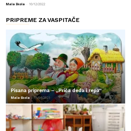
Mala škola
-
10/12/2022
PRIPREME ZA VASPITAČE
Pisana priprema – „Priča deda i repa“
Mala škola
-
19/04/2023