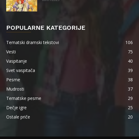
POPULARNE KATEGORIJE
Tematski dramski tekstovi
106
Vesti
75
Vaspitanje
40
Svet vaspitača
39
Pesme
38
Mudrosti
37
Tematske pesme
29
Dečje igre
25
Ostale priče
20