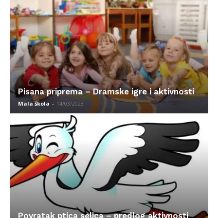
Pisana priprema – Dramske igre i aktivnosti
Mala škola
-
14/03/2023
Povratak ptica selica – predlog aktivnosti