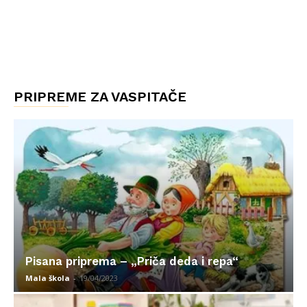
PRIPREME ZA VASPITAČE
Pisana priprema – „Priča deda i repa“
Mala škola
-
19/04/2023