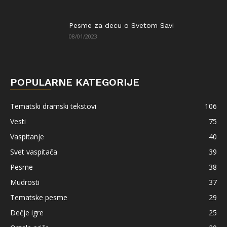
Pesme za decu o Svetom Savi
08/01/2023
POPULARNE KATEGORIJE
Tematski dramski tekstovi
106
Vesti
75
Vaspitanje
40
Svet vaspitača
39
Pesme
38
Mudrosti
37
Tematske pesme
29
Dečje igre
25