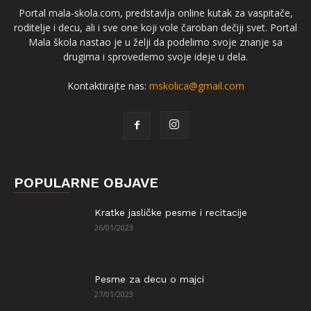
Portal mala-skola.com, predstavlja online kutak za vaspitače,
roditelje i decu, ali i sve one koji vole čaroban dečiji svet. Portal
Mala škola nastao je u želji da podelimo svoje znanje sa
drugima i sprovedemo svoje ideje u dela.
Kontaktirajte nas:
mskolica@gmail.com
POPULARNE OBJAVE
Kratke jasličke pesme i recitacije
26/01/2023
Pesme za decu o majci
27/01/2023