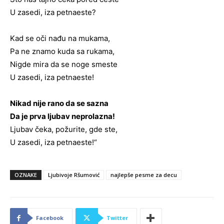
U zasedi, iza petnaeste?
Kad se oči nađu na mukama,
Pa ne znamo kuda sa rukama,
Nigde mira da se noge smeste
U zasedi, iza petnaeste!
Nikad nije rano da se sazna
Da je prva ljubav neprolazna!
Ljubav čeka, požurite, gde ste,
U zasedi, iza petnaeste!“
OZNAKE
Ljubivoje Ršumović
najlepše pesme za decu
Facebook
Twitter