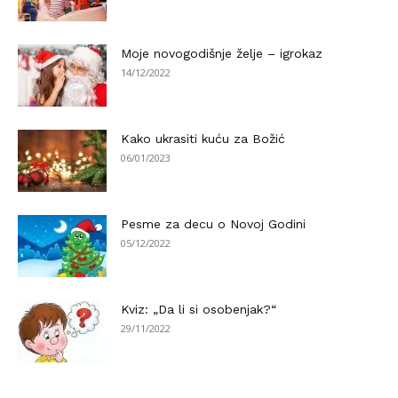
Moje novogodišnje želje – igrokaz
14/12/2022
Kako ukrasiti kuću za Božić
06/01/2023
Pesme za decu o Novoj Godini
05/12/2022
Kviz: „Da li si osobenjak?“
29/11/2022