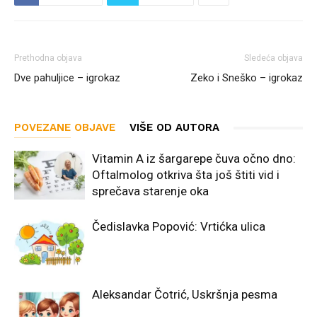
Prethodna objava
Sledeća objava
Dve pahuljice – igrokaz
Zeko i Sneško – igrokaz
POVEZANE OBJAVE
VIŠE OD AUTORA
Vitamin A iz šargarepe čuva očno dno:
Oftalmolog otkriva šta još štiti vid i
sprečava starenje oka
Čedislavka Popović: Vrtićka ulica
Aleksandar Čotrić, Uskršnja pesma