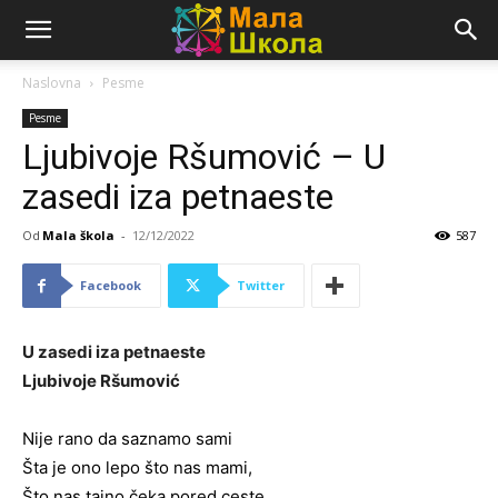
Naslovna
Pesme
Pesme
Ljubivoje Ršumović – U
zasedi iza petnaeste
Od
Mala škola
-
12/12/2022
587
Facebook
Twitter
U zasedi iza petnaeste
Ljubivoje Ršumović
Nije rano da saznamo sami
Šta je ono lepo što nas mami,
Što nas tajno čeka pored ceste