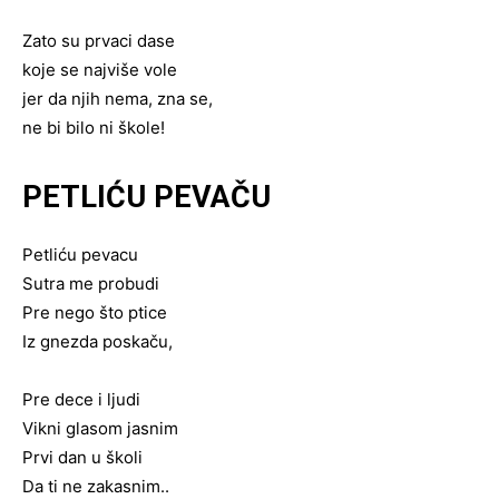
Zato su prvaci dase
koje se najviše vole
jer da njih nema, zna se,
ne bi bilo ni škole!
PETLIĆU PEVAČU
Petliću pevacu
Sutra me probudi
Pre nego što ptice
Iz gnezda poskaču,
Pre dece i ljudi
Vikni glasom jasnim
Prvi dan u školi
Da ti ne zakasnim..