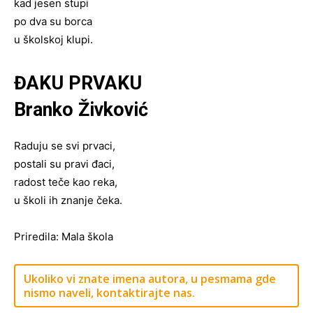
kad jesen stupi
po dva su borca
u školskoj klupi.
ĐAKU PRVAKU
Branko Živković
Raduju se svi prvaci,
postali su pravi đaci,
radost teče kao reka,
u školi ih znanje čeka.
Priredila: Mala škola
Ukoliko vi znate imena autora, u pesmama gde
nismo naveli, kontaktirajte nas.