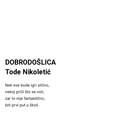
DOBRODOŠLICA
Tode Nikoletić
Nek sve bude igri slično,
nekoj priči što se voli,
zar to nije fantastično,
biti prvi put u školi.