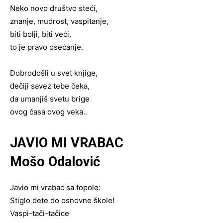
Neko novo društvo steći,
znanje, mudrost, vaspitanje,
biti bolji, biti veći,
to je pravo osećanje.
Dobrodošli u svet knjige,
dečiji savez tebe čeka,
da umanjiš svetu brige
ovog časa ovog veka..
JAVIO MI VRABAC
Mošo Odalović
Javio mi vrabac sa topole:
Stiglo dete do osnovne škole!
Vaspi-tači-tačice