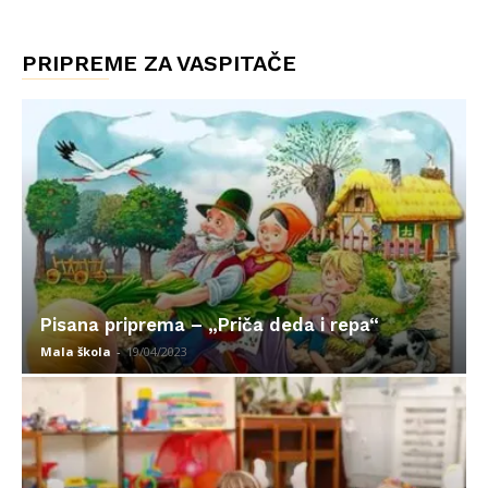
PRIPREME ZA VASPITAČE
Pisana priprema – „Priča deda i repa“
Mala škola
-
19/04/2023