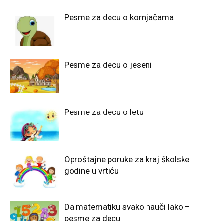
Pesme za decu o kornjačama
Pesme za decu o jeseni
Pesme za decu o letu
Oproštajne poruke za kraj školske
godine u vrtiću
Da matematiku svako nauči lako –
pesme za decu