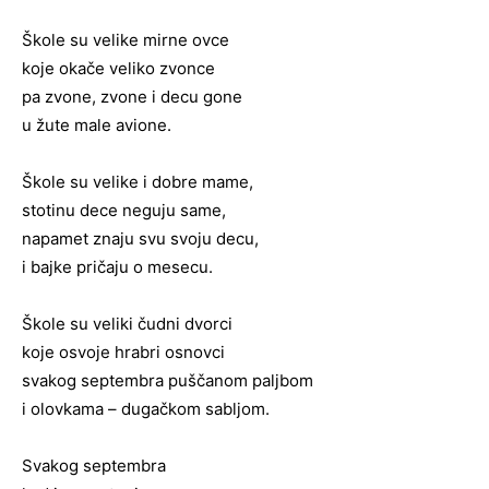
Škole su velike mirne ovce
koje okače veliko zvonce
pa zvone, zvone i decu gone
u žute male avione.
Škole su velike i dobre mame,
stotinu dece neguju same,
napamet znaju svu svoju decu,
i bajke pričaju o mesecu.
Škole su veliki čudni dvorci
koje osvoje hrabri osnovci
svakog septembra puščanom paljbom
i olovkama – dugačkom sabljom.
Svakog septembra