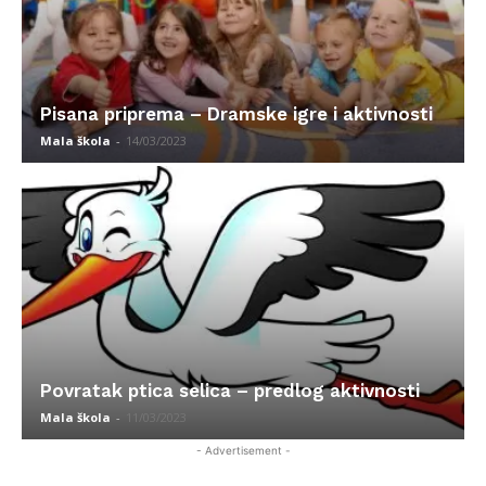
Pisana priprema – Dramske igre i aktivnosti
Mala škola
-
14/03/2023
Povratak ptica selica – predlog aktivnosti
Mala škola
-
11/03/2023
- Advertisement -