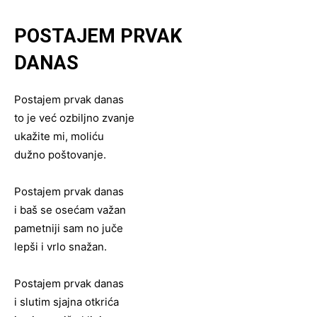
POSTAJEM PRVAK
DANAS
Postajem prvak danas
to je već ozbiljno zvanje
ukažite mi, moliću
dužno poštovanje.
Postajem prvak danas
i baš se osećam važan
pametniji sam no juče
lepši i vrlo snažan.
Postajem prvak danas
i slutim sjajna otkrića