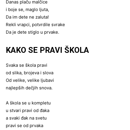
Danas plaču malčice
i boje se, maglo ljuta,
Da im dete ne zaluta!
Rekli vrapci, potvrdile svrake
Da je dete stiglo u prvake.
KAKO SE PRAVI ŠKOLA
Svaka se škola pravi
od slika, brojeva i slova
Od velike, velike ljubavi
najlepših dečjih snova.
A škola se u kompletu
u stvari pravi od đaka
a svaki đak na svetu
pravi se od prvaka