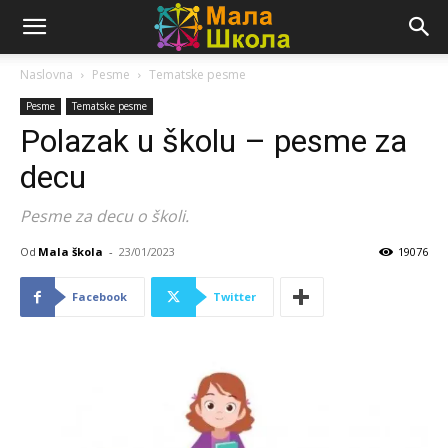
Naslovna
Pesme
Tematske pesme
Pesme
Tematske pesme
Polazak u školu – pesme za
decu
Pesme za decu o školi.
Od
Mala škola
-
23/01/2023
19076
Facebook
Twitter