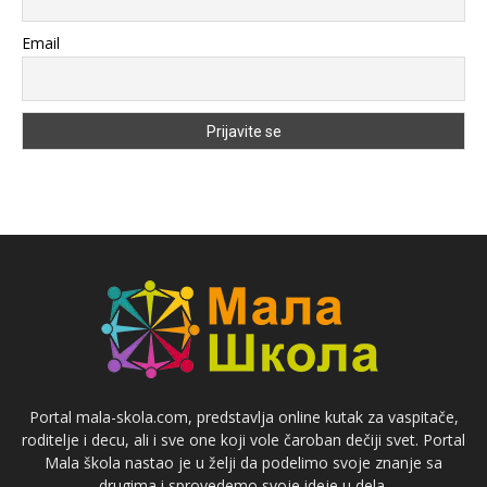
Email
Portal mala-skola.com, predstavlja online kutak za vaspitače,
roditelje i decu, ali i sve one koji vole čaroban dečiji svet. Portal
Mala škola nastao je u želji da podelimo svoje znanje sa
drugima i sprovedemo svoje ideje u dela.