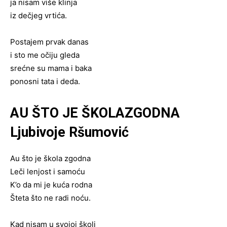
ja nisam više klinja
iz dečjeg vrtića.
Postajem prvak danas
i sto me očiju gleda
srećne su mama i baka
ponosni tata i deda.
AU ŠTO JE ŠKOLA
ZGODNA
Ljubivoje Ršumović
Au što je škola zgodna
Leči lenjost i samoću
K’o da mi je kuća rodna
Šteta što ne radi noću.
Kad nisam u svojoj školi