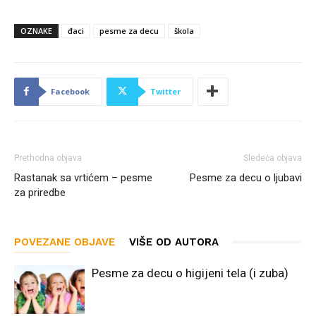
OZNAKE
đaci
pesme za decu
škola
Facebook
Twitter
Prethodna objava
Sledeća objava
Rastanak sa vrtićem – pesme
Pesme za decu o ljubavi
za priredbe
POVEZANE OBJAVE
VIŠE OD AUTORA
Pesme za decu o higijeni tela (i zuba)