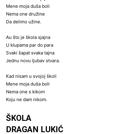
Mene moja duša boli
Nema one družine
Da delimo užine.
Au što je škola sjajna
U klupama par do para
Svaki šapat svaka tajna
Jednu novu ljubav stvara.
Kad nisam u svojoj školi
Mene moja duša boli
Nema one s kikom
Koju ne dam nikom.
ŠKOLA
DRAGAN LUKIĆ