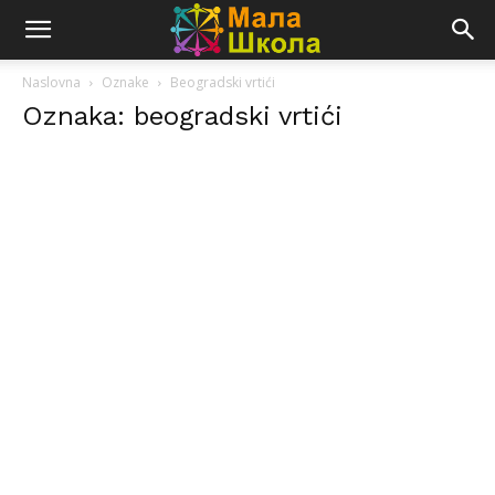
Naslovna
Oznake
Beogradski vrtići
Oznaka: beogradski vrtići