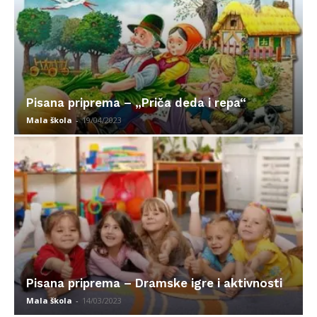
Pisana priprema – „Priča deda i repa“
Mala škola
-
19/04/2023
Pisana priprema – Dramske igre i aktivnosti
Mala škola
-
14/03/2023