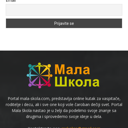
Email
Portal mala-skola.com, predstavlja online kutak za vaspitače,
roditelje i decu, ali i sve one koji vole čaroban dečiji svet. Portal
Mala škola nastao je u želji da podelimo svoje znanje sa
drugima i sprovedemo svoje ideje u dela.