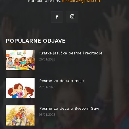
Kontaktirajte nas:
mskolica@gmail.com
POPULARNE OBJAVE
Kratke jasličke pesme i recitacije
26/01/2023
Pesme za decu o majci
27/01/2023
Pesme za decu o Svetom Savi
08/01/2023