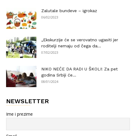
Zalutale bundeve – igrokaz
06/02/2023
„Ekskurzije će se verovatno ugasiti jer
roditelji nemaju od čega da...
07/02/2023
NIKO NEĆE DA RADI U ŠKOLI! Za pet
godina Srbiji će...
08/01/2024
NEWSLETTER
Ime i prezime