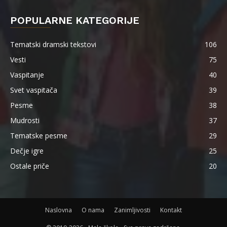
POPULARNE KATEGORIJE
Tematski dramski tekstovi
106
Vesti
75
Vaspitanje
40
Svet vaspitača
39
Pesme
38
Mudrosti
37
Tematske pesme
29
Dečje igre
25
Ostale priče
20
Naslovna
O nama
Zanimljivosti
Kontakt