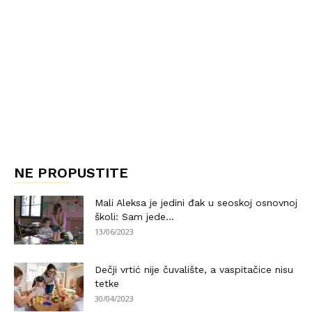
NE PROPUSTITE
Mali Aleksa je jedini đak u seoskoj osnovnoj
školi: Sam jede...
13/06/2023
Dečji vrtić nije čuvalište, a vaspitačice nisu
tetke
30/04/2023