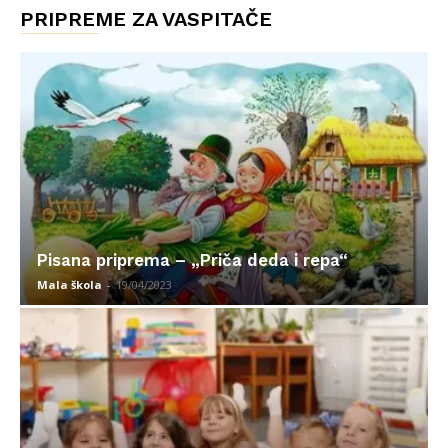
PRIPREME ZA VASPITAČE
Pisana priprema – „Priča deda i repa“
Mala škola
-
19/04/2023