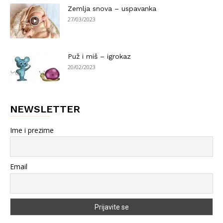
Zemlja snova – uspavanka
27/03/2023
Puž i miš – igrokaz
20/02/2023
NEWSLETTER
Ime i prezime
Email