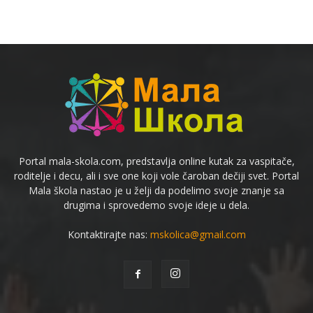
Portal mala-skola.com, predstavlja online kutak za vaspitače,
roditelje i decu, ali i sve one koji vole čaroban dečiji svet. Portal
Mala škola nastao je u želji da podelimo svoje znanje sa
drugima i sprovedemo svoje ideje u dela.
Kontaktirajte nas:
mskolica@gmail.com