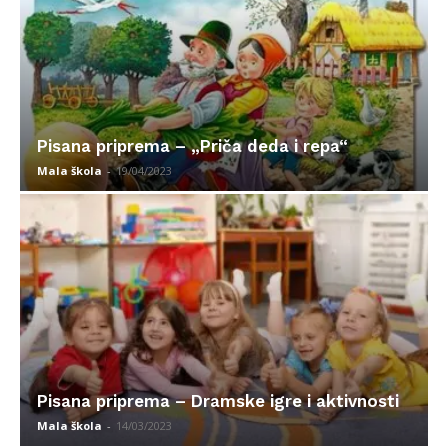
Pisana priprema – „Priča deda i repa“
Mala škola
-
19/04/2023
Pisana priprema – Dramske igre i aktivnosti
Mala škola
-
14/03/2023