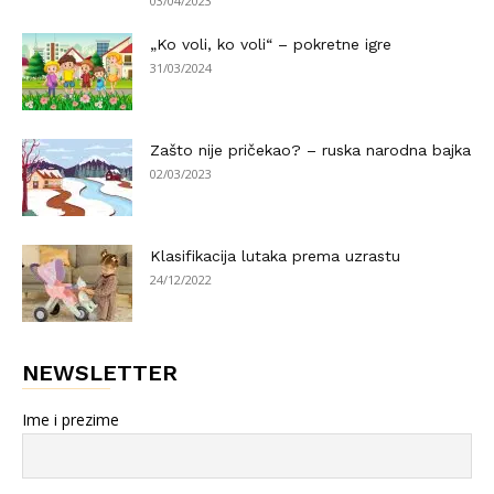
03/04/2023
„Ko voli, ko voli“ – pokretne igre
31/03/2024
Zašto nije pričekao? – ruska narodna bajka
02/03/2023
Klasifikacija lutaka prema uzrastu
24/12/2022
NEWSLETTER
Ime i prezime