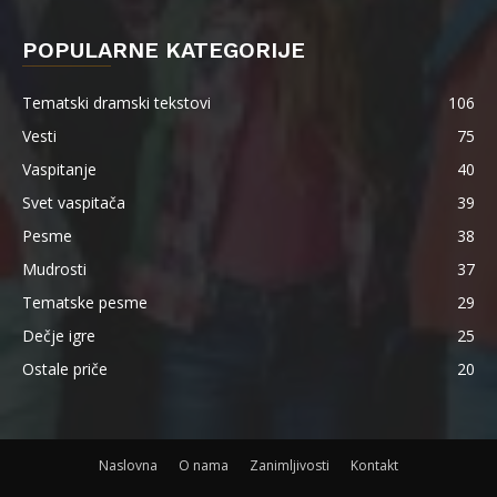
POPULARNE KATEGORIJE
Tematski dramski tekstovi
106
Vesti
75
Vaspitanje
40
Svet vaspitača
39
Pesme
38
Mudrosti
37
Tematske pesme
29
Dečje igre
25
Ostale priče
20
Naslovna
O nama
Zanimljivosti
Kontakt