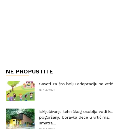
NE PROPUSTITE
Saveti za što bolju adaptaciju na vrtić
09/04/2023
Isključivanje tehničkog osoblja vodi ka
pogoršanju boravka dece u vrtićima,
smatra...