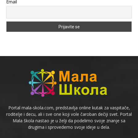
Email
Portal mala-skola.com, predstavlja online kutak za vaspitače,
roditelje i decu, ali i sve one koji vole čaroban dečiji svet. Portal
Mala škola nastao je u želji da podelimo svoje znanje sa
drugima i sprovedemo svoje ideje u dela.