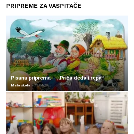
PRIPREME ZA VASPITAČE
Pisana priprema – „Priča deda i repa“
Mala škola
-
19/04/2023