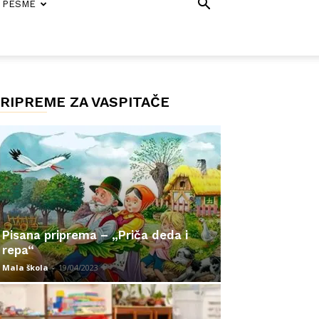
PESME
RIPREME ZA VASPITAČE
Pisana priprema – „Priča deda i
repa“
Mala škola
-
19/04/2023