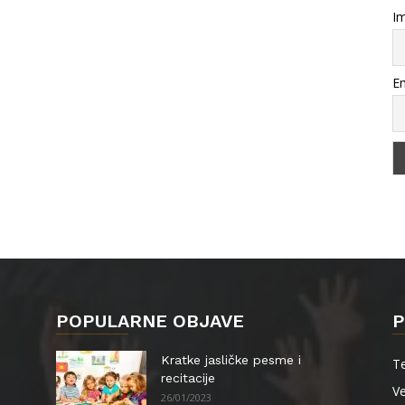
Im
Em
POPULARNE OBJAVE
P
Kratke jasličke pesme i
Te
recitacije
Ve
26/01/2023