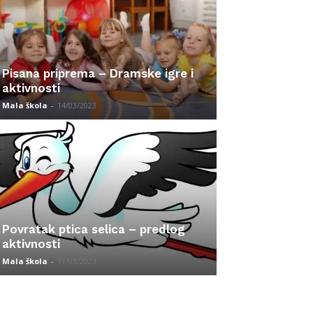
Pisana priprema – Dramske igre i
aktivnosti
Mala škola
-
14/03/2023
Povratak ptica selica – predlog
aktivnosti
Mala škola
-
11/03/2023