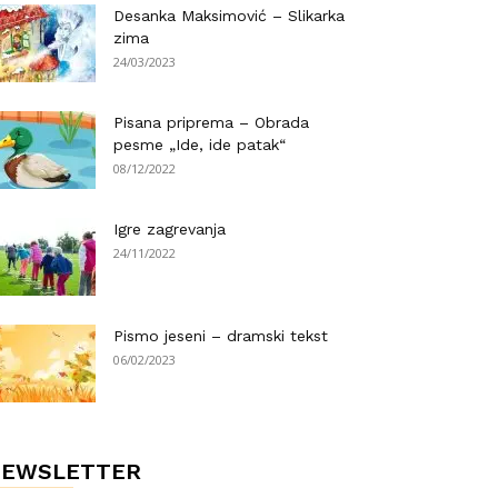
Desanka Maksimović – Slikarka
zima
24/03/2023
Pisana priprema – Obrada
pesme „Ide, ide patak“
08/12/2022
Igre zagrevanja
24/11/2022
Pismo jeseni – dramski tekst
06/02/2023
NEWSLETTER