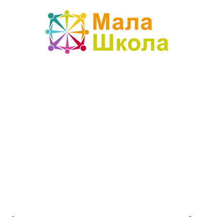
Mala
škola