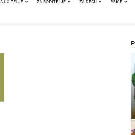
A UČITELJE
ZA RODITELJE
ZA DECU
PRIČE
P