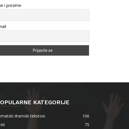
e i prezime
ail
OPULARNE KATEGORIJE
matski dramski tekstovi
106
sti
75