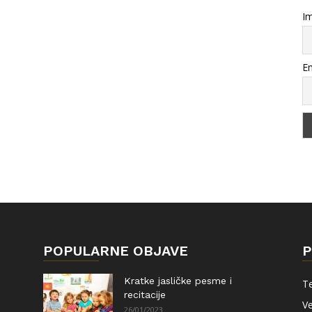
Im
Em
POPULARNE OBJAVE
P
Kratke jasličke pesme i
Te
recitacije
Ve
26/01/2023