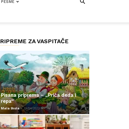
PESME
RIPREME ZA VASPITAČE
Pisana priprema – „Priča deda i
repa“
Mala škola
-
19/04/2023