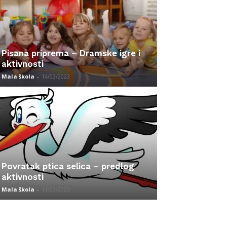
Pisana priprema – Dramske igre i
aktivnosti
Mala škola
-
14/03/2023
Povratak ptica selica – predlog
aktivnosti
Mala škola
-
11/03/2023