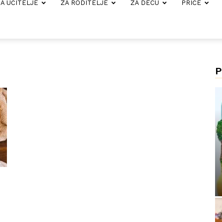
A UČITELJE
ZA RODITELJE
ZA DECU
PRIČE
P