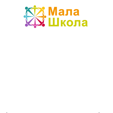
Mala
škola