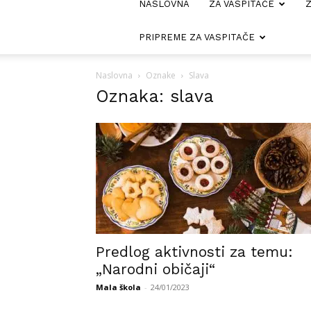
NASLOVNA
ZA VASPITAČE
Z
PRIPREME ZA VASPITAČE
Naslovna
Oznake
Slava
Oznaka: slava
Predlog aktivnosti za temu:
„Narodni običaji“
Mala škola
-
24/01/2023