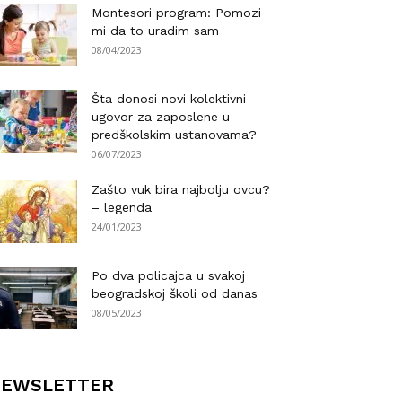
Montesori program: Pomozi
mi da to uradim sam
08/04/2023
Šta donosi novi kolektivni
ugovor za zaposlene u
predškolskim ustanovama?
06/07/2023
Zašto vuk bira najbolju ovcu?
– legenda
24/01/2023
Po dva policajca u svakoj
beogradskoj školi od danas
08/05/2023
NEWSLETTER