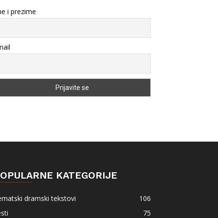
e i prezime
ail
OPULARNE KATEGORIJE
matski dramski tekstovi
106
sti
75