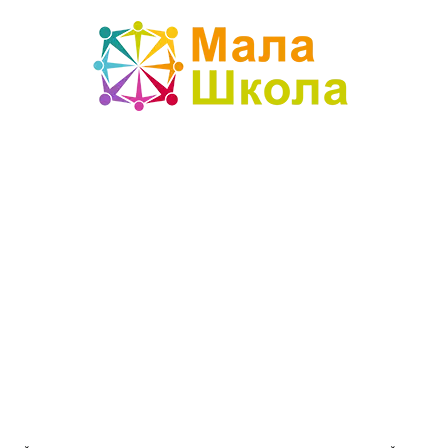
Mala
škola