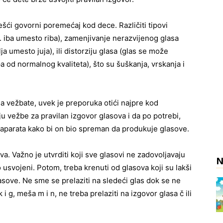
češći govorni poremećaj kod dece. Različiti tipovi
. iba umesto riba), zamenjivanje nerazvijenog glasa
lja umesto juja), ili distorziju glasa (glas se može
pa od normalnog kvaliteta), što su šuškanja, vrskanja i
a da vežbate, uvek je preporuka otići najpre kod
 vežbe za pravilan izgovor glasova i da po potrebi,
aparata kako bi on bio spreman da produkuje glasove.
a. Važno je utvrditi koji sve glasovi ne zadovoljavaju
N
no usvojeni. Potom, treba krenuti od glasova koji su lakši
lasove. Ne sme se prelaziti na sledeći glas dok se ne
i g, meša m i n, ne treba prelaziti na izgovor glasa č ili