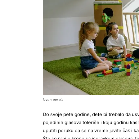
Izvor: pexels
Do svoje pete godine, dete bi trebalo da usv
pojedinih glasova toleriše i koju godinu kas
uputiti poruku da se na vreme javite čak i k
Što se ranije krene sa ispravkom glasova, to