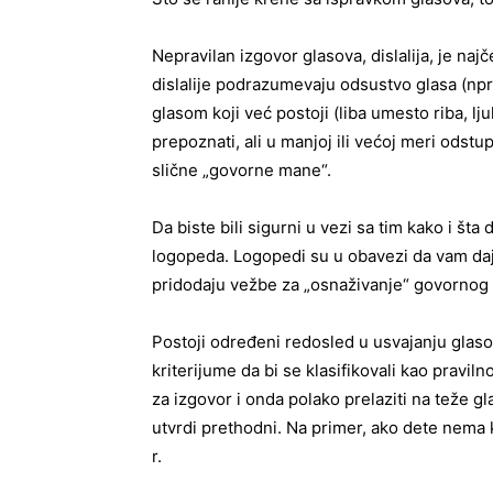
Nepravilan izgovor glasova, dislalija, je naj
dislalije podrazumevaju odsustvo glasa (npr
glasom koji već postoji (liba umesto riba, lju
prepoznati, ali u manjoj ili većoj meri odstu
slične „govorne mane“.
Da biste bili sigurni u vezi sa tim kako i št
logopeda. Logopedi su u obavezi da vam daju
pridodaju vežbe za „osnaživanje“ govornog 
Postoji određeni redosled u usvajanju glasov
kriterijume da bi se klasifikovali kao pravil
za izgovor i onda polako prelaziti na teže g
utvrdi prethodni. Na primer, ako dete nema k 
r.