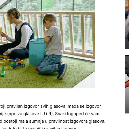
oji pravilan izgovor svih glasova, mada se izgovor
nije (npr. za glasove LJ i R). Svaki logoped će vam
ad postoji mala sumnja u pravilnost izgovora glasova.
 će dete brže usvojiti pravilan izgovor.