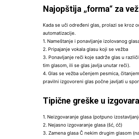
Najopštija „forma“ za vež
Kada se uči određeni glas, prolazi se kroz
automatizacije.
1. Nameštanje i ponavljanje izolovanog glas
2. Pripajanje vokala glasu koji se vežba
3. Ponavljanje reči koje sadrže glas u različ
tim glasom, ili se glas javlja unutar reči).
4. Glas se vežba učenjem pesmica, čitanjem 
pravilni izgovoreni glas počne javljati u sp
Tipične greške u izgovara
1. Neizgovaranje glasa (potpuno izostavljanj
2. Nejasno izgovaranje glasa (šć, ćč)
3. Zamena glasa Č nekim drugim glasom (na