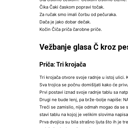
Čika Čaki časkom popravi točak.
Za ručak smo imali čorbu od pečuraka.
Dača je jako dobar dečak.
Kočin Čiča priča čarobne priče.
Vežbanje glasa Č kroz pe
Priča: Tri krojača
Tri krojača otvore svoje radnje u istoj ulici. 
Sva trojica se počnu domišljati kako će privu
Prvi postavi iznad svoje radnje tablu sa 
Drugi ne bude lenj, pa brže-bolje napiše
Treći se zamislio, nije odmah mogao da se se
stavi tablu na kojoj je velikim slovima na
Prva dvojica su bila strašno ljuta što ih je 