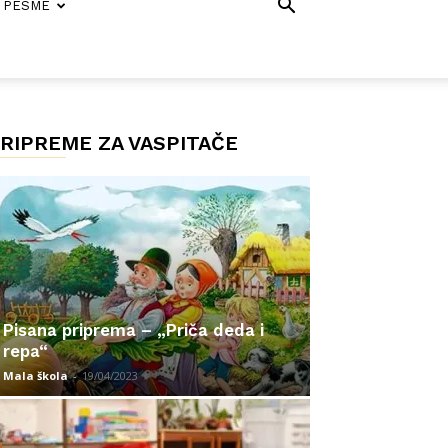
PESME
RIPREME ZA VASPITAČE
Pisana priprema – „Priča deda i
repa“
Mala škola
-
19/04/2023