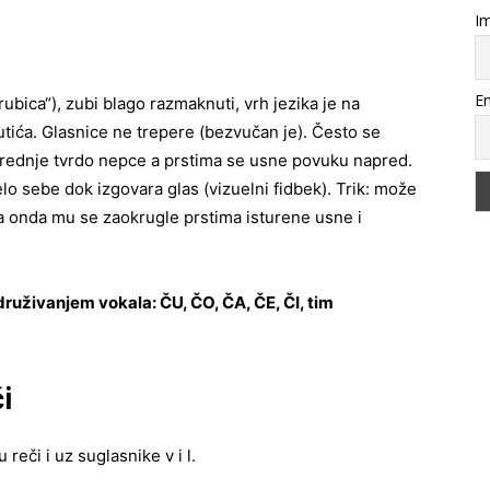
Im
Em
ubica“), zubi blago razmaknuti, vrh jezika je na
utića. Glasnice ne trepere (bezvučan je). Često se
 prednje tvrdo nepce a prstima se usne povuku napred.
delo sebe dok izgovara glas (vizuelni fidbek). Trik: može
t) a onda mu se zaokrugle prstima isturene usne i
druživanjem vokala: ČU, ČO, ČA, ČE, ČI, tim
i
eči i uz suglasnike v i l.