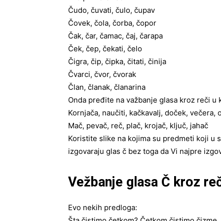
Čudo, čuvati, čulo, čupav
Čovek, čola, čorba, čopor
Čak, čar, čamac, čaj, čarapa
Ček, čep, čekati, čelo
Čigra, čip, čipka, čitati, činija
Čvarci, čvor, čvorak
Član, članak, članarina
Onda pređite na važbanje glasa kroz reči u ko
Kornjača, naučiti, kačkavalj, doček, večera, o
Mač, pevač, reč, plač, krojač, ključ, jahač
Koristite slike na kojima su predmeti koji u
izgovaraju glas č bez toga da Vi najpre izgov
Vežbanje glasa Č kroz re
Evo nekih predloga:
Šta čistimo četkom? Četkom čistimo čizme.