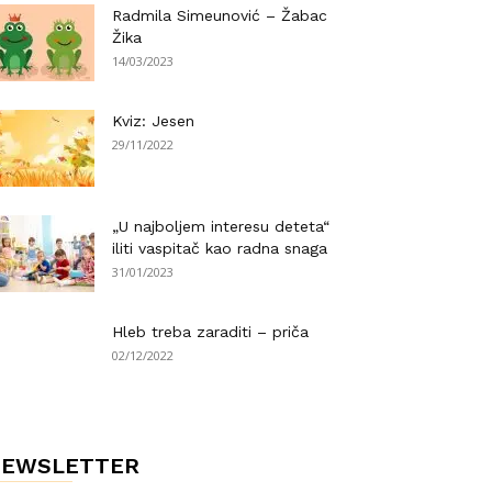
Radmila Simeunović – Žabac
Žika
14/03/2023
Kviz: Jesen
29/11/2022
„U najboljem interesu deteta“
iliti vaspitač kao radna snaga
31/01/2023
Hleb treba zaraditi – priča
02/12/2022
NEWSLETTER