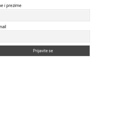
e i prezime
ail