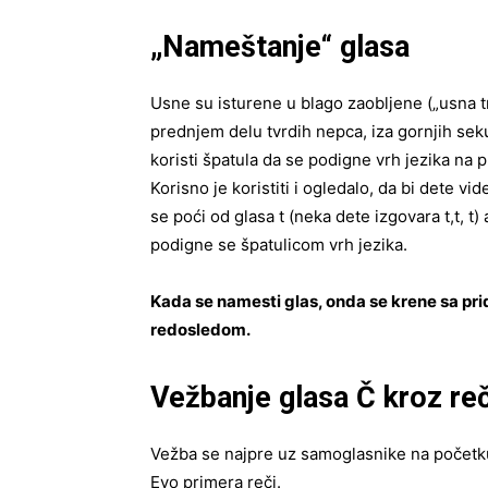
„Nameštanje“ glasa
Usne su isturene u blago zaobljene („usna tr
prednjem delu tvrdih nepca, iza gornjih sek
koristi špatula da se podigne vrh jezika na
Korisno je koristiti i ogledalo, da bi dete vi
se poći od glasa t (neka dete izgovara t,t, 
podigne se špatulicom vrh jezika.
Kada se namesti glas, onda se krene sa pri
redosledom.
Vežbanje glasa Č kroz reč
Vežba se najpre uz samoglasnike na početku r
Evo primera reči.