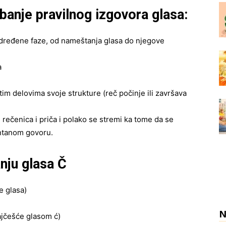
banje pravilnog izgovora glasa:
 određene faze, od nameštanja glasa do njegove
a
itim delovima svoje strukture (reč počinje ili završava
rečenica i priča i polako se stremi ka tome da se
ontanom govoru.
nju glasa Č
e glasa)
jčešće glasom ć)