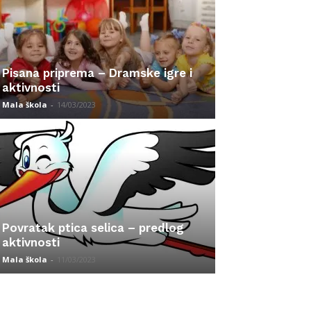
Pisana priprema – Dramske igre i
aktivnosti
Mala škola
-
14/03/2023
Povratak ptica selica – predlog
aktivnosti
Mala škola
-
11/03/2023