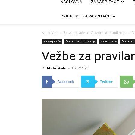
NASLOVNA
ZA VASPITAČE
Z
PRIPREME ZA VASPITAČE
Naslovna
Za vaspitače
Govor i komunikacija
V
Za vaspitače
Govor i komunikacija
Za roditelje
Govorno-j
Vežbe za pravila
Od
Mala škola
-
11/12/2022
Facebook
Twitter