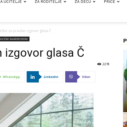
A UČITELJE
ZA RODITELJE
ZA DECU
PRIČE
ežbe za pravilan izgovor glasa Č
ezičke karakteristike
P
n izgovor glasa Č
2278
WhatsApp
Linkedin
Viber