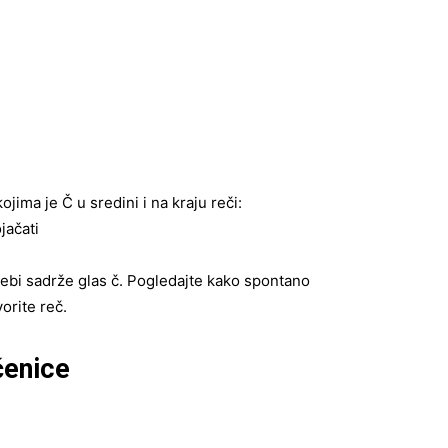
jima je Č u sredini i na kraju reči:
jačati
 sebi sadrže glas č. Pogledajte kako spontano
orite reč.
čenice