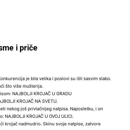
sme i priče
Konkurencija je bila velika i poslovi su išli sasvim slabo.
ći što više mušterija.
natpisom: NAJBOLJI KROJAČ U GRADU
: NAJBOLJI KROJAČ NA SVETU.
ti nekog još privlačnijeg natpisa. Naposletku, i on
pisao: NAJBOLJI KROJAČ U OVOJ ULICI.
treći krojač nadmudrio. Skinu svoje natpise, zatvore