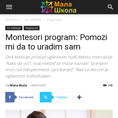
Naslovna
Za roditelje
Vaspitanje
Za roditelje
Vaspitanje
Montesori program: Pomozi
mi da to uradim sam
Dok klasican pristup uglavnom nudi detetu instrukcije
“kako da uci”, ovaj metod se moze nazvati “ucenjem
kroz rad (eksperiment i probanje)”. Rad sa decom je
uglavnom individualan.
Od
Mala škola
-
08/04/2023
348
Facebook
Twitter