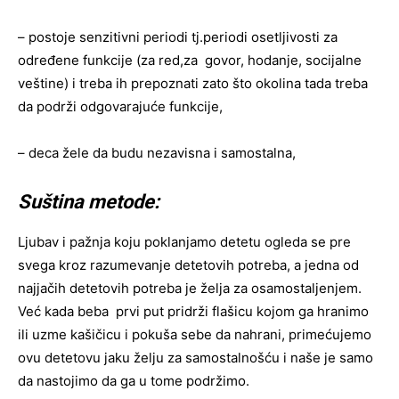
– postoje senzitivni periodi tj.periodi osetljivosti za
određene funkcije (za red,za govor, hodanje, socijalne
veštine) i treba ih prepoznati zato što okolina tada treba
da podrži odgovarajuće funkcije,
– deca žele da budu nezavisna i samostalna,
Suština metode:
Ljubav i pažnja koju poklanjamo detetu ogleda se pre
svega kroz razumevanje detetovih potreba, a jedna od
najjačih detetovih potreba je želja za osamostaljenjem.
Već kada beba prvi put pridrži flašicu kojom ga hranimo
ili uzme kašičicu i pokuša sebe da nahrani, primećujemo
ovu detetovu jaku želju za samostalnošću i naše je samo
da nastojimo da ga u tome podržimo.