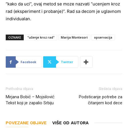
“kako da uci”, ovaj metod se moze nazvati “ucenjem kroz
rad (eksperiment i probanje)”. Rad sa decom je uglavnom
individualan.
OZNAKE
"učenje kroz rad"
Marija Montesori
opservacija
Facebook
Twitter
Prethodna objava
Sledeća objava
Mirjana Bobić – Mojsilović:
Podsticanje potrebe za
Tekst koji je zapalio Srbiju
čitanjem kod dece
POVEZANE OBJAVE
VIŠE OD AUTORA