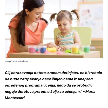
vaspitačica-i-dete
Cilj obrazovanja deteta u ranom detinjstvu ne bi trebalo
da bude zatrpavanje dece činjenicama iz unapred
određenog programa učenja, nego da se probudi i
neguje detetova prirodna želja za učenjem.” – Maria
Montessori