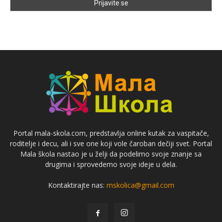
Portal mala-skola.com, predstavlja online kutak za vaspitače,
roditelje i decu, ali i sve one koji vole čaroban dečiji svet. Portal
Mala škola nastao je u želji da podelimo svoje znanje sa
drugima i sprovedemo svoje ideje u dela.
Kontaktirajte nas:
mskolica@gmail.com