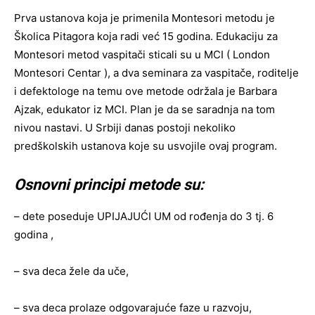
Prva ustanova koja je primenila Montesori metodu je
Školica Pitagora koja radi već 15 godina. Edukaciju za
Montesori metod vaspitači sticali su u MCI ( London
Montesori Centar ), a dva seminara za vaspitače, roditelje
i defektologe na temu ove metode održala je Barbara
Ajzak, edukator iz MCI. Plan je da se saradnja na tom
nivou nastavi. U Srbiji danas postoji nekoliko
predškolskih ustanova koje su usvojile ovaj program.
Osnovni principi metode su:
– dete poseduje UPIJAJUĆI UM od rođenja do 3 tj. 6
godina ,
– sva deca žele da uče,
– sva deca prolaze odgovarajuće faze u razvoju,