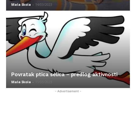
Mala škola
-
14/03/2023
Povratak ptica selica – predlog aktivnosti
Mala škola
-
11/03/2023
- Advertisement -