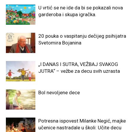
U vrtić se ne ide da bi se pokazali nova
garderoba i skupa igračka.
20 pouka o vaspitanju dečijeg psihijatra
Svetomira Bojanina
„I DANAS I SUTRA, VEŽBAJ SVAKOG
JUTRA“ – vežbe za decu svih uzrasta
Bol nevoljene dece
Potresna ispovest Milanke Negić, majke
učenice nastradale u školi: Učite decu