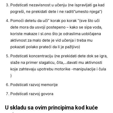
Podsticati nezavisnost u učenju (ne ispravljati ga kad
pogreši, ne prekidati dete i ne raditi”umesto njega”)
Pomoći detetu da uči” korak po korak “(sve što uči
dete mora da usvoji postepeno – kako se sipa voda,
koriste makaze i sl.ono što je odraslima uobičajena
aktivnost za malo dete je vid učenja i treba mu
pokazati polako prateći da li je pažljivo)
Podsticati koncentraciju (ne prekidati dete dok se igra,
slaže na primer slagalicu, čita,…davati mu aktivnosti
koje zahtevaju upotrebu motorike -manipulacije i čula
)
Podsticati razvoj memorije
Podsticati razvoj govora
U skladu sa ovim principima kod kuće