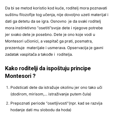
Da bi se metod koristio kod kuće, roditelj mora poznavati
suštinu filozofije tog učenja, nije dovoljno uzeti materijal i
dati ga detetu da se igra. Osnovno je da svaki roditelj
mora instinktivno “osetiti”svoje dete i njegove potrebe
jer svako dete je posebno. Dete je ono koje vodi u
Montesori učionici, a vaspitač ga prati, posmatra,
prezentuje materijale i usmerava. Opservacija je gavni
zadatak vaspitača a takođe i roditelja.
Kako roditelji da ispoštuju principe
Montesori ?
Podsticati dete da istražuje okolinu jer ono tako uči
(dodirom, mirisom,… istraživanje putem čula)
Prepoznati periode “osetljivosti”(npr. kad se razvija
hodanje dati mu slobodu da hoda)