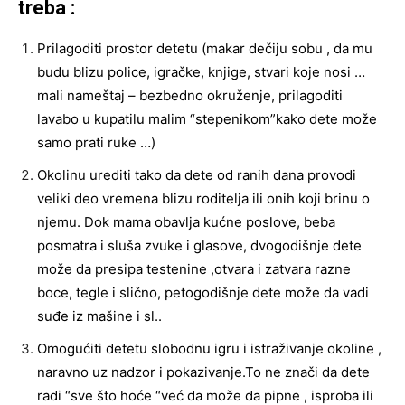
treba :
Prilagoditi prostor detetu (makar dečiju sobu , da mu
budu blizu police, igračke, knjige, stvari koje nosi …
mali nameštaj – bezbedno okruženje, prilagoditi
lavabo u kupatilu malim “stepenikom”kako dete može
samo prati ruke …)
Okolinu urediti tako da dete od ranih dana provodi
veliki deo vremena blizu roditelja ili onih koji brinu o
njemu. Dok mama obavlja kućne poslove, beba
posmatra i sluša zvuke i glasove, dvogodišnje dete
može da presipa testenine ,otvara i zatvara razne
boce, tegle i slično, petogodišnje dete može da vadi
suđe iz mašine i sl..
Omogućiti detetu slobodnu igru i istraživanje okoline ,
naravno uz nadzor i pokazivanje.To ne znači da dete
radi “sve što hoće “već da može da pipne , isproba ili