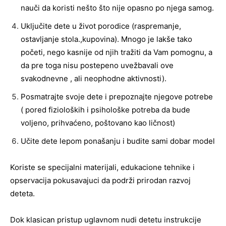
nauči da koristi nešto što nije opasno po njega samog.
Uključite dete u život porodice (raspremanje,
ostavljanje stola.,kupovina). Mnogo je lakše tako
početi, nego kasnije od njih tražiti da Vam pomognu, a
da pre toga nisu postepeno uvežbavali ove
svakodnevne , ali neophodne aktivnosti).
Posmatrajte svoje dete i prepoznajte njegove potrebe
( pored fizioloških i psihološke potreba da bude
voljeno, prihvaćeno, poštovano kao ličnost)
Učite dete lepom ponašanju i budite sami dobar model
Koriste se specijalni materijali, edukacione tehnike i
opservacija pokusavajuci da podrži prirodan razvoj
deteta.
Dok klasican pristup uglavnom nudi detetu instrukcije