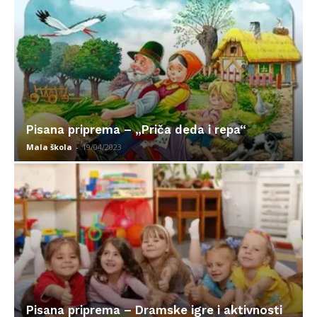
Pisana priprema – „Priča deda i repa“
Mala škola
-
19/04/2023
Pisana priprema – Dramske igre i aktivnosti