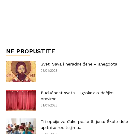
NE PROPUSTITE
Sveti Sava i neradne žene – anegdota
05/01/2023
Budućnost sveta – igrokaz o dečjim
pravima
31/01/2023
Tri opcije za đake posle 6. juna: Škole dele
upitnike roditeljima...
05/06/2023