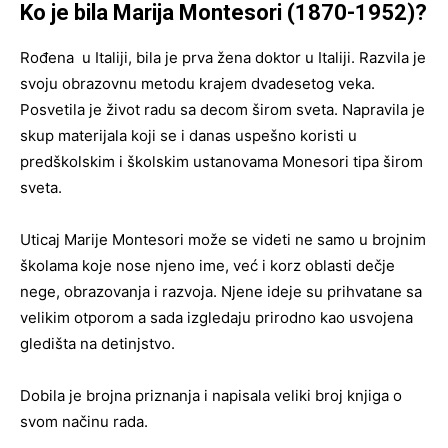
Ko je bila Marija Montesori (1870-1952)?
Rođena u Italiji, bila je prva žena doktor u Italiji. Razvila je
svoju obrazovnu metodu krajem dvadesetog veka.
Posvetila je život radu sa decom širom sveta. Napravila je
skup materijala koji se i danas uspešno koristi u
predškolskim i školskim ustanovama Monesori tipa širom
sveta.
Uticaj Marije Montesori može se videti ne samo u brojnim
školama koje nose njeno ime, već i korz oblasti dečje
nege, obrazovanja i razvoja. Njene ideje su prihvatane sa
velikim otporom a sada izgledaju prirodno kao usvojena
gledišta na detinjstvo.
Dobila je brojna priznanja i napisala veliki broj knjiga o
svom načinu rada.