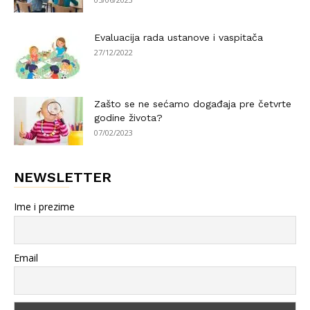
Evaluacija rada ustanove i vaspitača
27/12/2022
Zašto se ne sećamo događaja pre četvrte
godine života?
07/02/2023
NEWSLETTER
Ime i prezime
Email