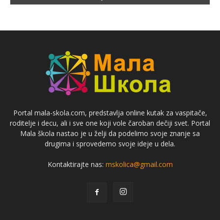
Portal mala-skola.com, predstavlja online kutak za vaspitače,
roditelje i decu, ali i sve one koji vole čaroban dečiji svet. Portal
Mala škola nastao je u želji da podelimo svoje znanje sa
drugima i sprovedemo svoje ideje u dela.
Kontaktirajte nas:
mskolica@gmail.com