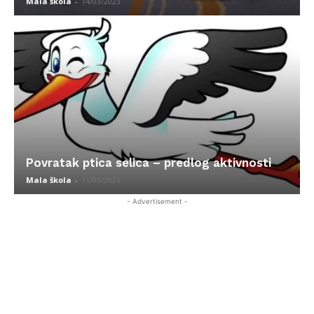
Mala škola
-
14/03/2023
Povratak ptica selica – predlog aktivnosti
Mala škola
-
11/03/2023
- Advertisement -