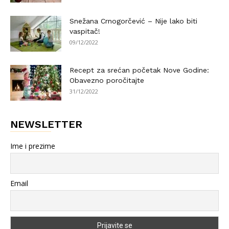
Snežana Crnogorčević – Nije lako biti
vaspitač!
09/12/2022
Recept za srećan početak Nove Godine:
Obavezno poročitajte
31/12/2022
NEWSLETTER
Ime i prezime
Email