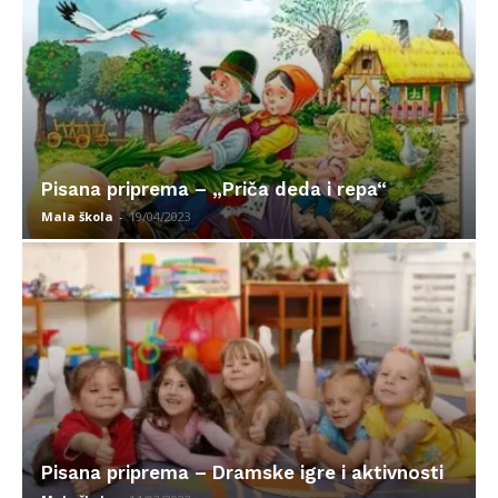
Pisana priprema – „Priča deda i repa“
Mala škola
-
19/04/2023
Pisana priprema – Dramske igre i aktivnosti