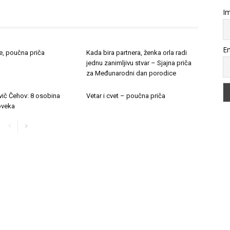
Im
Em
e, poučna priča
Kada bira partnera, ženka orla radi
jednu zanimljivu stvar – Sjajna priča
za Međunarodni dan porodice
vič Čehov: 8 osobina
Vetar i cvet – poučna priča
oveka