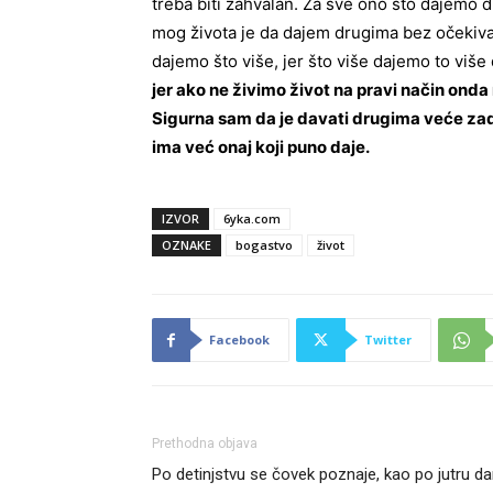
treba biti zahvalan. Za sve ono što dajemo 
mog života je da dajem drugima bez očekiva
dajemo što više, jer što više dajemo to viš
jer ako ne živimo život na pravi način onda
Sigurna sam da je davati drugima veće zado
ima već onaj koji puno daje.
IZVOR
6yka.com
OZNAKE
bogastvo
život
Facebook
Twitter
Prethodna objava
Po detinjstvu se čovek poznaje, kao po jutru d