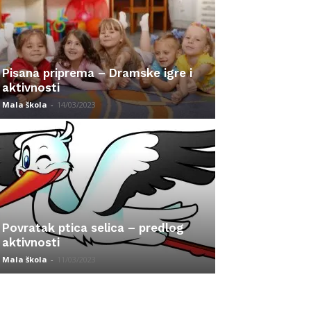
Pisana priprema – Dramske igre i
aktivnosti
Mala škola
-
14/03/2023
Povratak ptica selica – predlog
aktivnosti
Mala škola
-
11/03/2023