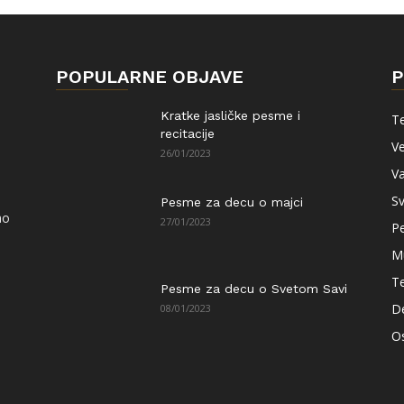
POPULARNE OBJAVE
P
Kratke jasličke pesme i
Te
recitacije
Ve
26/01/2023
Va
Sv
Pesme za decu o majci
ao
27/01/2023
P
M
T
Pesme za decu o Svetom Savi
De
08/01/2023
Os