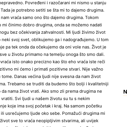
epravedno. Povređeni i razočarani mi nismo u stanju
Tada je potrebno setiti se šta mi to dajemo drugima.
život nam vraća samo ono što dajemo drugima. Tokom
ako mi činimo dobro drugima, onda se možemo nadati
u bez očekivanja zahvalnosti. Mi ljudi živimo život
o neki svoj svet, oblikujemo ga i nadograđujemo. U tom
nje pa tek onda da očekujemo da oni vole nas. Život je
i sve u životu primamo na temelju onoga što smo dali.
raća isto onako precizno kao što eho vraća iste reči
tivno mi ćemo i primati pozitivne stvari. Nije važno
 tome. Danas većina ljudi nije svesna da nam život
. Trebamo se truditi da budemo što bolji i kvalitetniji
N
 da nama život vrati. Ako smo zli prema drugima ne
atiti. Svi ljudi u našem životu su tu s nekim
nje koje ima svoj početak i kraj. Na samom početku
ili usrećujemo ljude oko sebe. Pomažući drugima mi
vot sve to vraća neopipljivim stvarima, ali uvijek