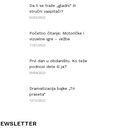
Da li se traže „gladni“ ili
stručni vaspitači?
02/03/2023
Početno čitanje: Motoričke i
vizuelne igre – vežbe
11/01/2023
Prvi dan u obdaništu. Ko teže
podnosi dete ili ja?
09/04/2023
Dramatizacija bajke „Tri
praseta“
12/12/2022
NEWSLETTER