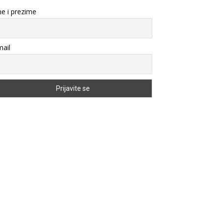
e i prezime
ail