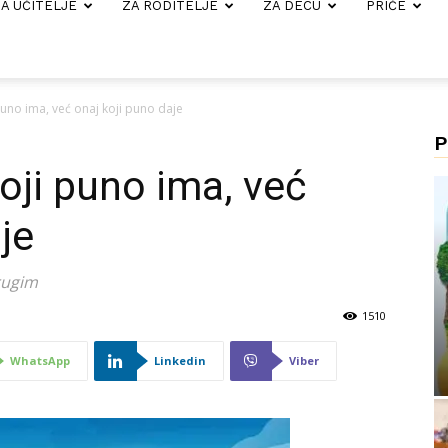
A UČITELJE
ZA RODITELJE
ZA DECU
PRIČE
puno ima, već onaj koji puno daje
P
oji puno ima, već
je
rugim
1510
WhatsApp
Linkedin
Viber