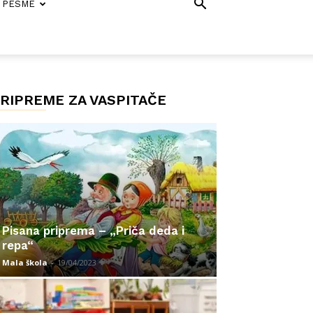
PESME
RIPREME ZA VASPITAČE
Pisana priprema – „Priča deda i
repa“
Mala škola
-
19/04/2023