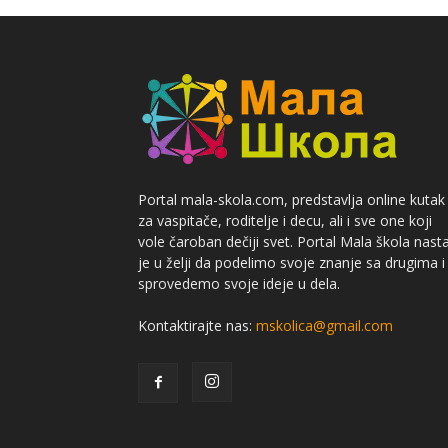
Portal mala-skola.com, predstavlja online kutak
za vaspitače, roditelje i decu, ali i sve one koji
vole čaroban dečiji svet. Portal Mala škola nast
je u želji da podelimo svoje znanje sa drugima i
sprovedemo svoje ideje u dela.
Kontaktirajte nas:
mskolica@gmail.com