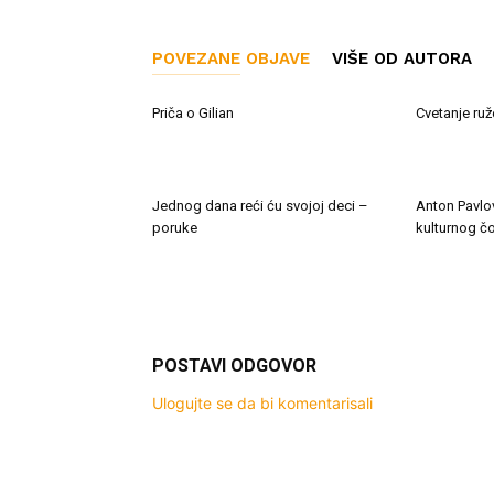
POVEZANE OBJAVE
VIŠE OD AUTORA
Priča o Gilian
Cvetanje ruž
Jednog dana reći ću svojoj deci –
Anton Pavlo
poruke
kulturnog č
POSTAVI ODGOVOR
Ulogujte se da bi komentarisali