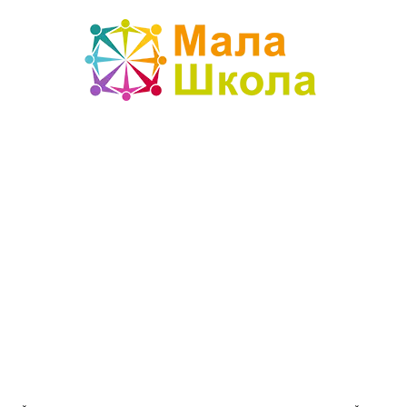
Mala
škola