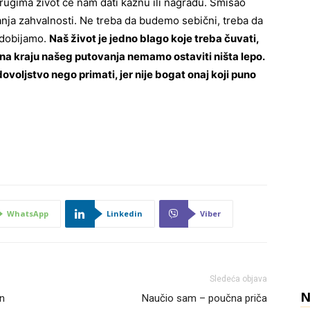
drugima život će nam dati kaznu ili nagradu. Smisao
nja zahvalnosti. Ne treba da budemo sebični, treba da
e dobijamo.
Naš život je jedno blago koje treba čuvati,
 na kraju našeg putovanja nemamo ostaviti ništa lepo.
voljstvo nego primati, jer nije bogat onaj koji puno
WhatsApp
Linkedin
Viber
Sledeća objava
an
Naučio sam – poučna priča