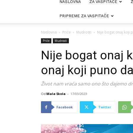
NASLOVNA
ZA VASPITAČE
Z
PRIPREME ZA VASPITAČE
Naslovna
Priče
Mudrosti
Nije bogat onaj koji 
Priče
Mudrosti
Nije bogat onaj k
onaj koji puno da
Život nam vraća samo ono što dajemo d
Od
Mala škola
-
17/03/2023
Facebook
Twitter