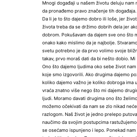
Mnogi događaji u našem životu deluju nam n
da pronađemo pravo značenje tih događaja. 
Da li je to što dajemo dobro ili loše, jer 
života treba da se držimo dobrih dela jer 
dobrom. Pokušavam da dajem sve ono što mog
onako kako mislimo da je najbolje. Stvaram
svetu potrebno je da prvo volimo svoje bliž
takav, prvo moraš dati da bi nešto dobio. M
Ono što dajemo ljudima oko sebe život nam v
koje smo izgovorili. Ako drugima dajemo pozi
koliko dajemo važno je koliko dobroga ima u
vraća znatno više nego što mi dajemo drugima
ljudi. Moramo davati drugima ono što želimo
možemo očekivati da nam se zlo nikad neće vr
razlogom. Naš život je jedno prelepo putova
naučimo da svojim postupcima rastužujemo 
se osećamo ispunjeno i lepo. Ponekad nam ži