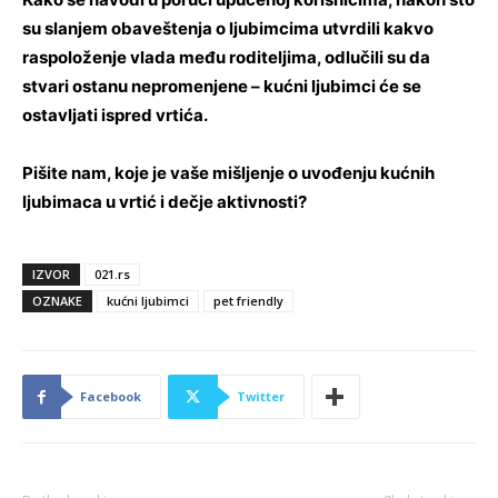
su slanjem obaveštenja o ljubimcima utvrdili kakvo
raspoloženje vlada među roditeljima, odlučili su da
stvari ostanu nepromenjene – kućni ljubimci će se
ostavljati ispred vrtića.
Pišite nam, koje je vaše mišljenje o uvođenju kućnih
ljubimaca u vrtić i dečje aktivnosti?
IZVOR
021.rs
OZNAKE
kućni ljubimci
pet friendly
Facebook
Twitter