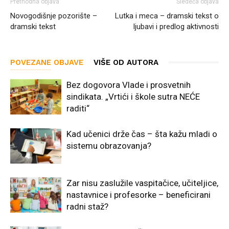
Prethodna objava
Sledeća objava
Novogodišnje pozorište –
Lutka i meca – dramski tekst o
dramski tekst
ljubavi i predlog aktivnosti
POVEZANE OBJAVE
VIŠE OD AUTORA
Bez dogovora Vlade i prosvetnih
sindikata. „Vrtići i škole sutra NEĆE
raditi“
Kad učenici drže čas – šta kažu mladi o
sistemu obrazovanja?
Zar nisu zaslužile vaspitačice, učiteljice,
nastavnice i profesorke – beneficirani
radni staž?