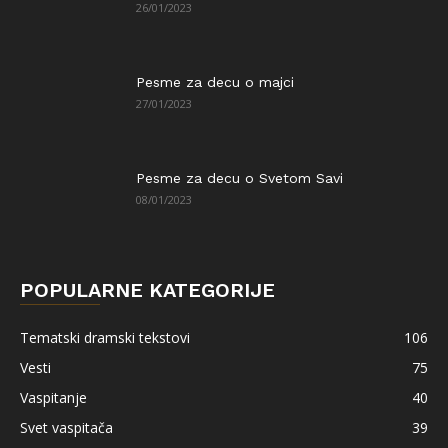
26/01/2023
Pesme za decu o majci
27/01/2023
Pesme za decu o Svetom Savi
08/01/2023
POPULARNE KATEGORIJE
Tematski dramski tekstovi
106
Vesti
75
Vaspitanje
40
Svet vaspitača
39