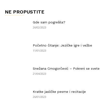
NE PROPUSTITE
Gde sam pogrešila?
26/02/2023
Početno čitanje: Jezičke igre i vežbe
11/01/2023
Snežana Crnogorčević – Pokreni se svete
21/04/2023
Kratke jasličke pesme i recitacije
26/01/2023