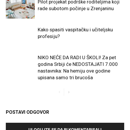
Pilot projekat podrške roditeljima koji
rade subotom počinje u Zrenjaninu
Kako spasiti vaspitačku i učiteljsku
profesiju?
NIKO NEĆE DA RADI U ŠKOLI! Za pet
godina Srbiji će NEDOSTAJATI 7.000
nastavnika: Na hemiju ove godine
upisana samo tri brucoša
POSTAVI ODGOVOR
ULOGUJTE SE DA BI KOMENTARISALI