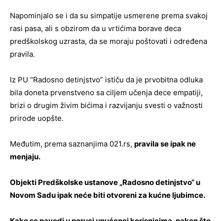
Napominjalo se i da su simpatije usmerene prema svakoj
rasi pasa, ali s obzirom da u vrtićima borave deca
predškolskog uzrasta, da se moraju poštovati i određena
pravila.
Iz PU “Radosno detinjstvo” ističu da je prvobitna odluka
bila doneta prvenstveno sa ciljem učenja dece empatiji,
brizi o drugim živim bićima i razvijanju svesti o važnosti
prirode uopšte.
Međutim, prema saznanjima
021.rs
,
pravila se ipak ne
menjaju.
Objekti Predškolske ustanove „Radosno detinjstvo“ u
Novom Sadu ipak neće biti otvoreni za kućne ljubimce.
Kako se navodi u poruci upućenoj korisnicima, nakon što