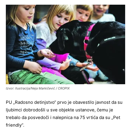
Izvor: Ilustracija/Neja Markičević / CROPIX
PU „Radosno detinjstvo“ prvo je obavestilo javnost da su
ljubimci dobrodošli u sve objekte ustanove, čemu je
trebalo da posvedoči i nalepnica na 75 vrtića da su „Pet
friendly“.