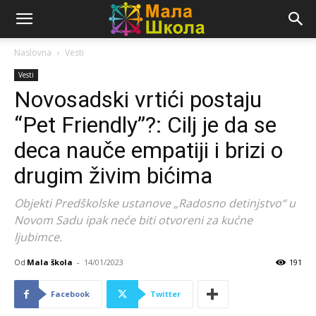
Naslovna
Vesti
Vesti
Novosadski vrtići postaju
“Pet Friendly”?: Cilj je da se
deca nauče empatiji i brizi o
drugim živim bićima
Objekti Predškolske ustanove „Radosno detinjstvo“ u
Novom Sadu ipak neće biti otvoreni za kućne
ljubimce.
Od
Mala škola
-
14/01/2023
191
Facebook
Twitter