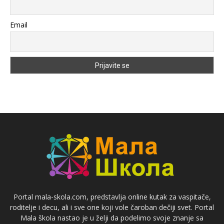
Email
Portal mala-skola.com, predstavlja online kutak za vaspitače,
roditelje i decu, ali i sve one koji vole čaroban dečiji svet. Portal
Mala škola nastao je u želji da podelimo svoje znanje sa