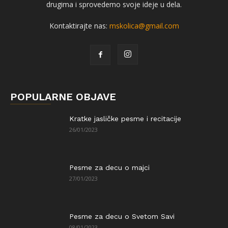
drugima i sprovedemo svoje ideje u dela.
Kontaktirajte nas:
mskolica@gmail.com
POPULARNE OBJAVE
Kratke jasličke pesme i recitacije
26/01/2023
Pesme za decu o majci
27/01/2023
Pesme za decu o Svetom Savi
08/01/2023