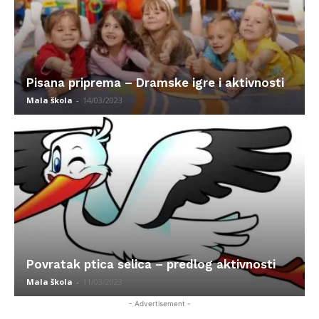
Pisana priprema – Dramske igre i aktivnosti
Mala škola
-
14/03/2023
Povratak ptica selica – predlog aktivnosti
Mala škola
-
11/03/2023
- Advertisement -