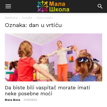
Naslovna
Oznake
Dan u vrtiću
Oznaka: dan u vrtiću
Da biste bili vaspitač morate imati
neke posebne moći
Mala škola
-
21/05/2023