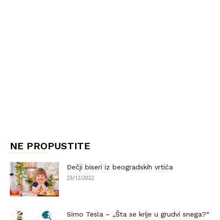
NE PROPUSTITE
Dečji biseri iz beogradskih vrtića
23/12/2022
Simo Tesla – „Šta se krije u grudvi snega?“