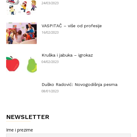
24/03/2023
VASPITAČ – više od profesije
16/02/2023
Kruška i jabuka – igrokaz
04/02/2023
Duško Radović: Novogodišnja pesma
08/01/2023
NEWSLETTER
Ime i prezime