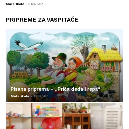
Mala škola
-
03/02/2023
PRIPREME ZA VASPITAČE
Pisana priprema – „Priča deda i repa“
Mala škola
-
19/04/2023