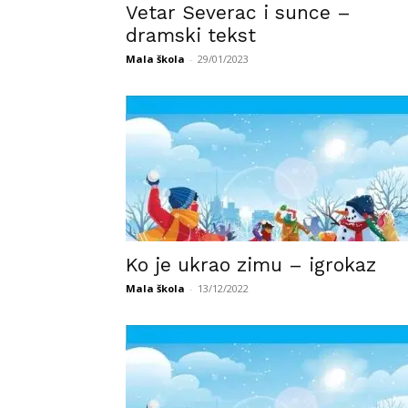
Vetar Severac i sunce –
dramski tekst
Mala škola
-
29/01/2023
Ko je ukrao zimu – igrokaz
Mala škola
-
13/12/2022