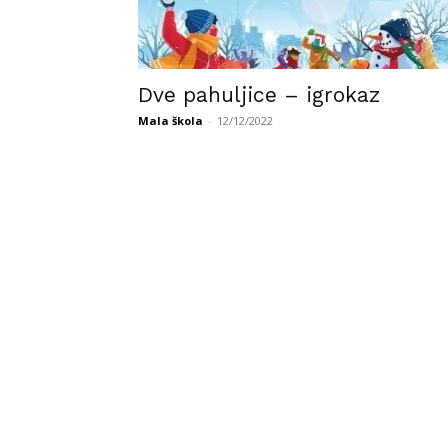
Dve pahuljice – igrokaz
Mala škola
-
12/12/2022