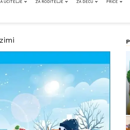
A UČITELJE
ZA RODITELJE
ZA DECU
PRIČE
zimi
P