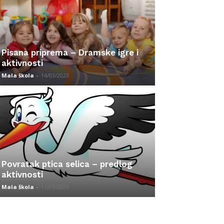
Pisana priprema – Dramske igre i
aktivnosti
Mala škola
-
14/03/2023
Povratak ptica selica – predlog
aktivnosti
Mala škola
-
11/03/2023