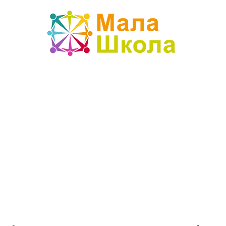
Mala
škola