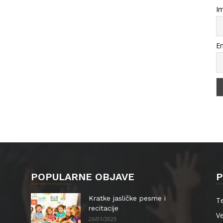
Im
Em
POPULARNE OBJAVE
P
Kratke jasličke pesme i
Te
recitacije
Ve
26/01/2023