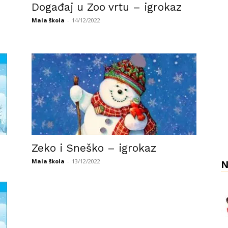
Događaj u Zoo vrtu – igrokaz
Mala škola
-
14/12/2022
Zeko i Sneško – igrokaz
Mala škola
-
13/12/2022
N