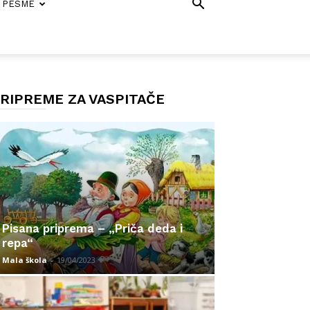
PESME
RIPREME ZA VASPITAČE
Pisana priprema – „Priča deda i
repa“
Mala škola
-
19/04/2023