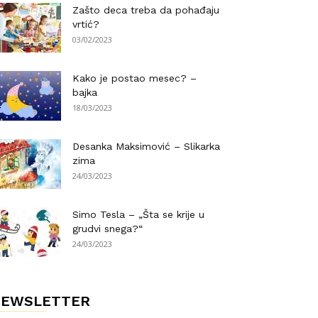
Zašto deca treba da pohađaju
vrtić?
03/02/2023
Kako je postao mesec? –
bajka
18/03/2023
Desanka Maksimović – Slikarka
zima
24/03/2023
Simo Tesla – „Šta se krije u
grudvi snega?“
24/03/2023
NEWSLETTER