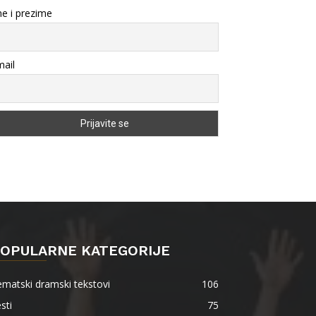
e i prezime
ail
OPULARNE KATEGORIJE
matski dramski tekstovi
106
sti
75