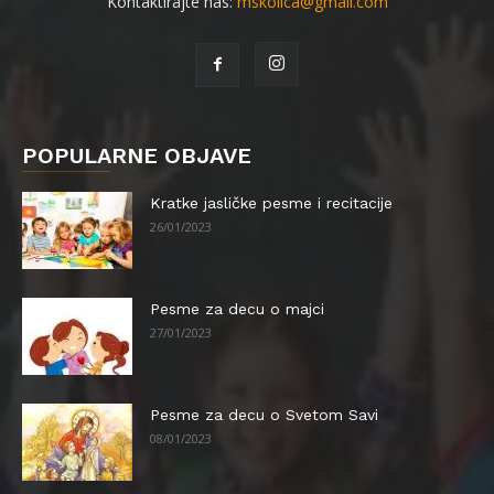
Kontaktirajte nas:
mskolica@gmail.com
POPULARNE OBJAVE
Kratke jasličke pesme i recitacije
26/01/2023
Pesme za decu o majci
27/01/2023
Pesme za decu o Svetom Savi
08/01/2023