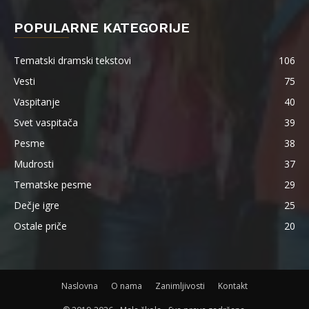
POPULARNE KATEGORIJE
Tematski dramski tekstovi
106
Vesti
75
Vaspitanje
40
Svet vaspitača
39
Pesme
38
Mudrosti
37
Tematske pesme
29
Dečje igre
25
Ostale priče
20
Naslovna
O nama
Zanimljivosti
Kontakt