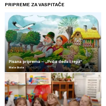
PRIPREME ZA VASPITAČE
Pisana priprema – „Priča deda i repa“
Mala škola
-
19/04/2023