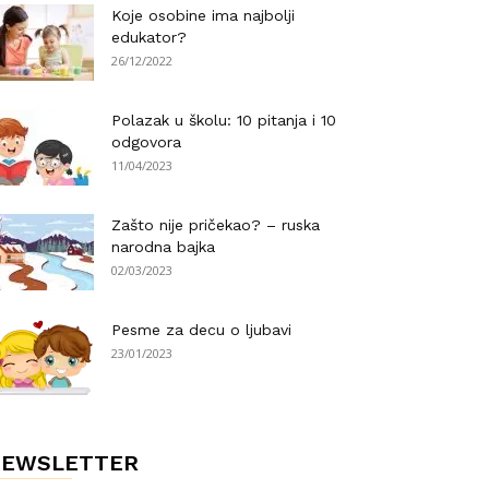
Koje osobine ima najbolji
edukator?
26/12/2022
Polazak u školu: 10 pitanja i 10
odgovora
11/04/2023
Zašto nije pričekao? – ruska
narodna bajka
02/03/2023
Pesme za decu o ljubavi
23/01/2023
NEWSLETTER