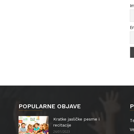
Im
Em
POPULARNE OBJAVE
P
Kratke jasličke pesme i
Te
recitacije
Ve
26/01/2023