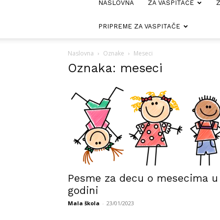
NASLOVNA
ZA VASPITAČE
Z
PRIPREME ZA VASPITAČE
Naslovna
Oznake
Meseci
Oznaka: meseci
Pesme za decu o mesecima u
godini
Mala škola
-
23/01/2023