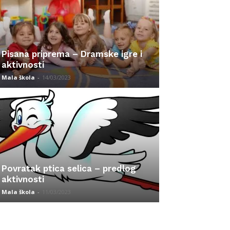
Pisana priprema – Dramske igre i
aktivnosti
Mala škola
-
14/03/2023
Povratak ptica selica – predlog
aktivnosti
Mala škola
-
11/03/2023