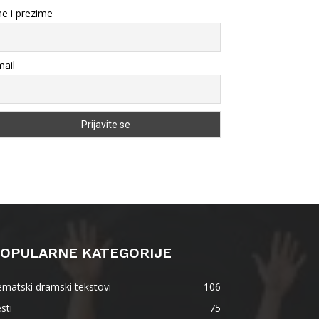
e i prezime
ail
OPULARNE KATEGORIJE
matski dramski tekstovi
106
sti
75