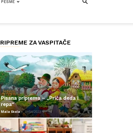
PESME
RIPREME ZA VASPITAČE
Pisana priprema – „Priča deda i
repa“
Mala škola
-
19/04/2023