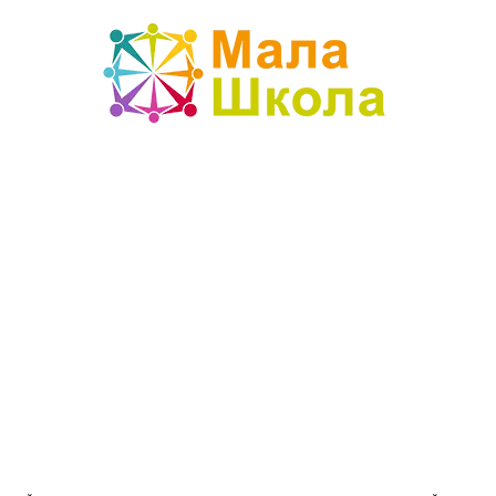
Mala
škola