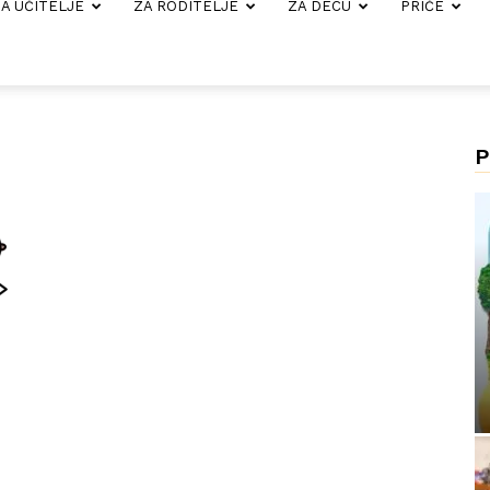
A UČITELJE
ZA RODITELJE
ZA DECU
PRIČE
P