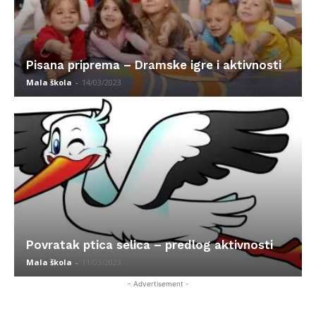
Pisana priprema – Dramske igre i aktivnosti
Mala škola
-
14/03/2023
Povratak ptica selica – predlog aktivnosti
Mala škola
-
11/03/2023
- Advertisement -