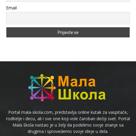
Email
Portal mala-skola.com, predstavlja online kutak za vaspitače,
roditelje i decu, ali i sve one koji vole čaroban dečiji svet. Portal
Mala škola nastao je u želji da podelimo svoje znanje sa
drugima i sprovedemo svoje ideje u dela.