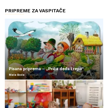
PRIPREME ZA VASPITAČE
Pisana priprema – „Priča deda i repa“
Mala škola
-
19/04/2023