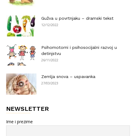
Gužva u povrtnjaku – dramski tekst
12/12/2022
Psihomotorni i psihosocijalni razvoj u
detinjstvu
26/11/2022
Zemlja snova – uspavanka
27/03/2023
NEWSLETTER
Ime i prezime