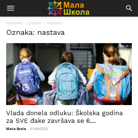
Naslovna
Oznake
Nastava
Oznaka: nastava
Vlada donela odluku: Školska godina
za SVE đake završava se 6....
Mala škola
-
01/06/2023