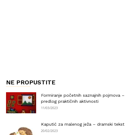
NE PROPUSTITE
Formiranje početnih saznajnih pojmova –
predlog praktičnih aktivnosti
11/03/2023
Kaputić za malenog ježa – dramski tekst
20/02/2023