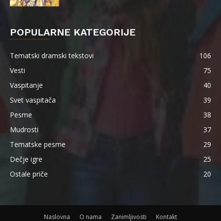
POPULARNE KATEGORIJE
Tematski dramski tekstovi
106
Vesti
75
Vaspitanje
40
Svet vaspitača
39
Pesme
38
Mudrosti
37
Tematske pesme
29
Dečje igre
25
Ostale priče
20
Naslovna
O nama
Zanimljivosti
Kontakt