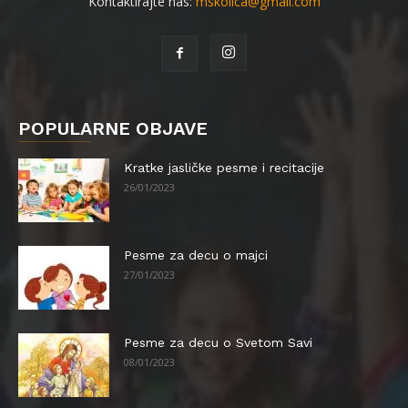
Kontaktirajte nas:
mskolica@gmail.com
POPULARNE OBJAVE
Kratke jasličke pesme i recitacije
26/01/2023
Pesme za decu o majci
27/01/2023
Pesme za decu o Svetom Savi
08/01/2023