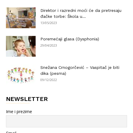
Direktor i razredni moći će da pretresaju
đačke torbe: Škola u...
13/05/2023
Poremećaji glasa (Dysphonia)
29/04/2023
Snežana Crnogorčević – Vaspitač je biti
dika (pesma)
09/12/2022
NEWSLETTER
Ime i prezime