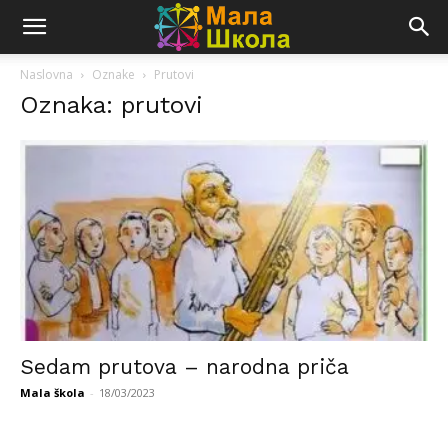
Naslovna
Oznake
Prutovi
Oznaka: prutovi
Sedam prutova – narodna priča
Mala škola
-
18/03/2023