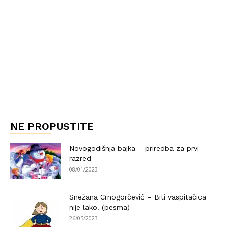
NE PROPUSTITE
Novogodišnja bajka – priredba za prvi
razred
08/01/2023
Snežana Crnogorčević – Biti vaspitačica
nije lako! (pesma)
26/05/2023