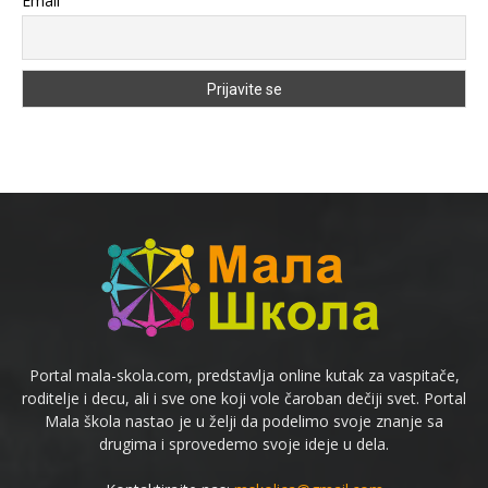
Email
Portal mala-skola.com, predstavlja online kutak za vaspitače,
roditelje i decu, ali i sve one koji vole čaroban dečiji svet. Portal
Mala škola nastao je u želji da podelimo svoje znanje sa
drugima i sprovedemo svoje ideje u dela.