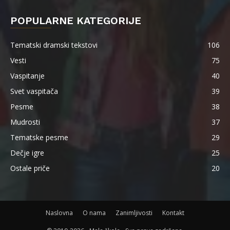
POPULARNE KATEGORIJE
Tematski dramski tekstovi
106
Vesti
75
Vaspitanje
40
Svet vaspitača
39
Pesme
38
Mudrosti
37
Tematske pesme
29
Dečje igre
25
Ostale priče
20
Naslovna
O nama
Zanimljivosti
Kontakt