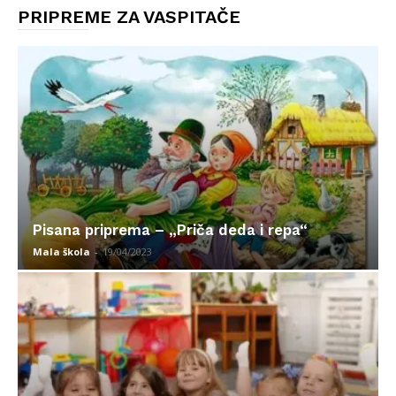
PRIPREME ZA VASPITAČE
Pisana priprema – „Priča deda i repa“
Mala škola
-
19/04/2023