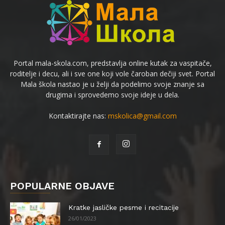
Portal mala-skola.com, predstavlja online kutak za vaspitače,
roditelje i decu, ali i sve one koji vole čaroban dečiji svet. Portal
Mala škola nastao je u želji da podelimo svoje znanje sa
drugima i sprovedemo svoje ideje u dela.
Kontaktirajte nas:
mskolica@gmail.com
POPULARNE OBJAVE
Kratke jasličke pesme i recitacije
26/01/2023