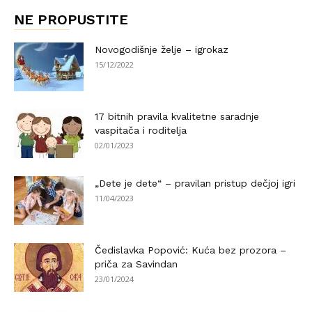
NE PROPUSTITE
Novogodišnje želje – igrokaz
15/12/2022
17 bitnih pravila kvalitetne saradnje
vaspitača i roditelja
02/01/2023
„Dete je dete“ – pravilan pristup dečjoj igri
11/04/2023
Čedislavka Popović: Kuća bez prozora –
priča za Savindan
23/01/2024