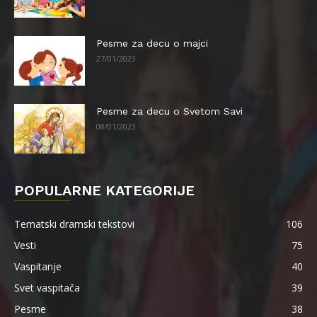
Pesme za decu o majci
27/01/2023
Pesme za decu o Svetom Savi
08/01/2023
POPULARNE KATEGORIJE
Tematski dramski tekstovi
106
Vesti
75
Vaspitanje
40
Svet vaspitača
39
Pesme
38