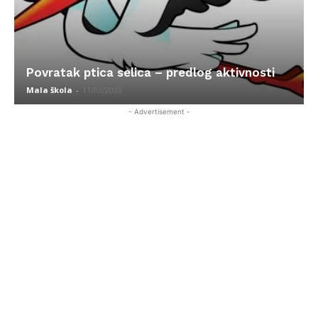
Povratak ptica selica – predlog aktivnosti
Mala škola
-
11/03/2023
- Advertisement -