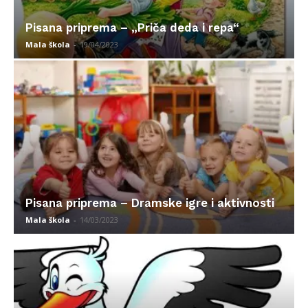
Pisana priprema – „Priča deda i repa“
Mala škola
-
19/04/2023
Pisana priprema – Dramske igre i aktivnosti
Mala škola
-
14/03/2023