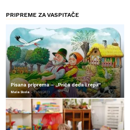
PRIPREME ZA VASPITAČE
Pisana priprema – „Priča deda i repa“
Mala škola
-
19/04/2023