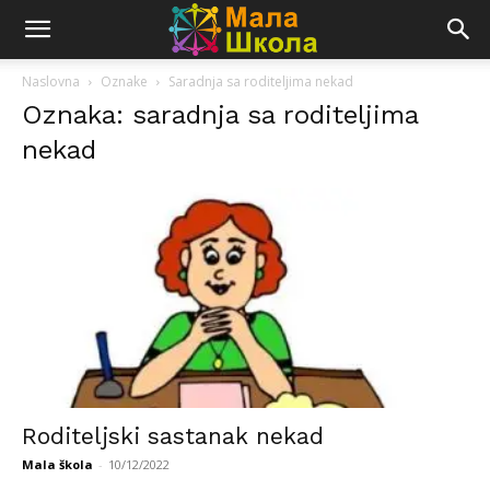
Naslovna
Oznake
Saradnja sa roditeljima nekad
Oznaka: saradnja sa roditeljima
nekad
Roditeljski sastanak nekad
Mala škola
-
10/12/2022