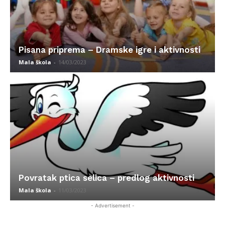
Pisana priprema – Dramske igre i aktivnosti
Mala škola
-
14/03/2023
Povratak ptica selica – predlog aktivnosti
Mala škola
-
11/03/2023
- Advertisement -