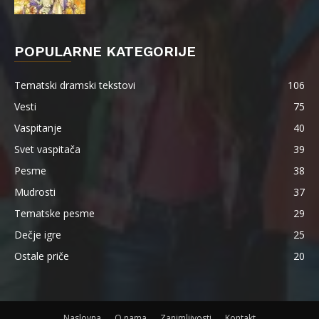
POPULARNE KATEGORIJE
Tematski dramski tekstovi
106
Vesti
75
Vaspitanje
40
Svet vaspitača
39
Pesme
38
Mudrosti
37
Tematske pesme
29
Dečje igre
25
Ostale priče
20
Naslovna
O nama
Zanimljivosti
Kontakt