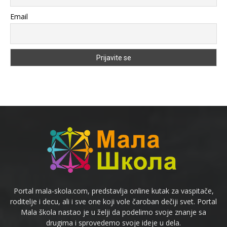
Email
Portal mala-skola.com, predstavlja online kutak za vaspitače,
roditelje i decu, ali i sve one koji vole čaroban dečiji svet. Portal
Mala škola nastao je u želji da podelimo svoje znanje sa
drugima i sprovedemo svoje ideje u dela.