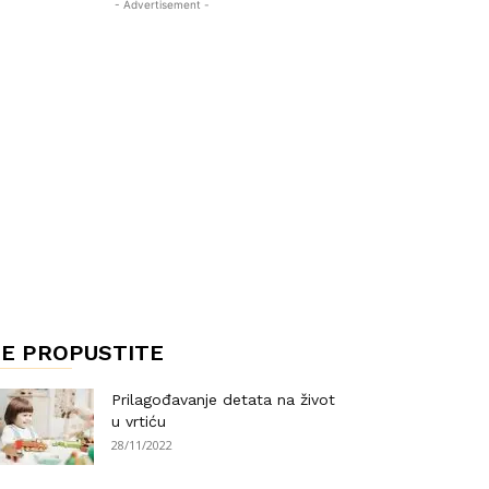
- Advertisement -
E PROPUSTITE
Prilagođavanje detata na život
u vrtiću
28/11/2022