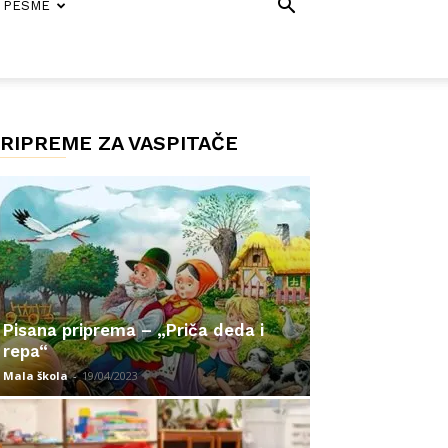
PESME
RIPREME ZA VASPITAČE
Pisana priprema – „Priča deda i
repa“
Mala škola
-
19/04/2023