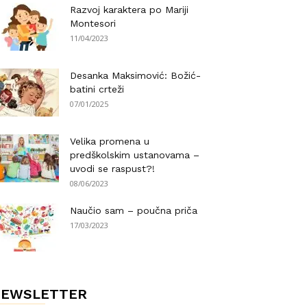
Razvoj karaktera po Mariji
Montesori
11/04/2023
Desanka Maksimović: Božić-
batini crteži
07/01/2025
Velika promena u
predškolskim ustanovama –
uvodi se raspust?!
08/06/2023
Naučio sam – poučna priča
17/03/2023
NEWSLETTER