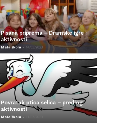
Pisana priprema – Dramske igre i
aktivnosti
Mala škola
-
14/03/2023
Povratak ptica selica – predlog
aktivnosti
Mala škola
-
11/03/2023