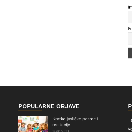
Im
Em
POPULARNE OBJAVE
P
Kratke jasličke pesme i
Te
recitacije
Ve
26/01/2023