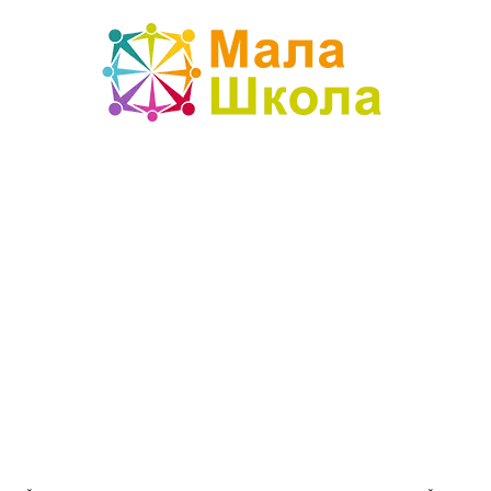
Mala
škola