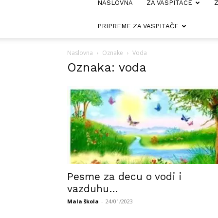
NASLOVNA
ZA VASPITAČE
Z
PRIPREME ZA VASPITAČE
Naslovna
Oznake
Voda
Oznaka: voda
Pesme za decu o vodi i
vazduhu…
Mala škola
-
24/01/2023