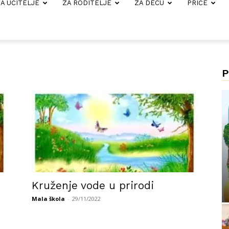
A UČITELJE
ZA RODITELJE
ZA DECU
PRIČE
P
Kruženje vode u prirodi
Mala škola
-
29/11/2022