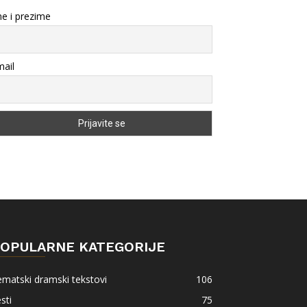
e i prezime
ail
OPULARNE KATEGORIJE
matski dramski tekstovi
106
sti
75