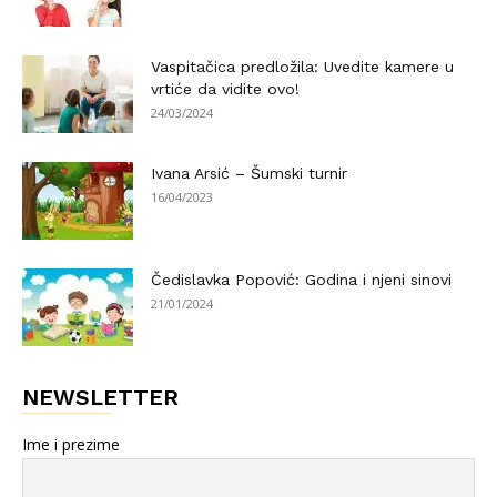
Vaspitačica predložila: Uvedite kamere u
vrtiće da vidite ovo!
24/03/2024
Ivana Arsić – Šumski turnir
16/04/2023
Čedislavka Popović: Godina i njeni sinovi
21/01/2024
NEWSLETTER
Ime i prezime