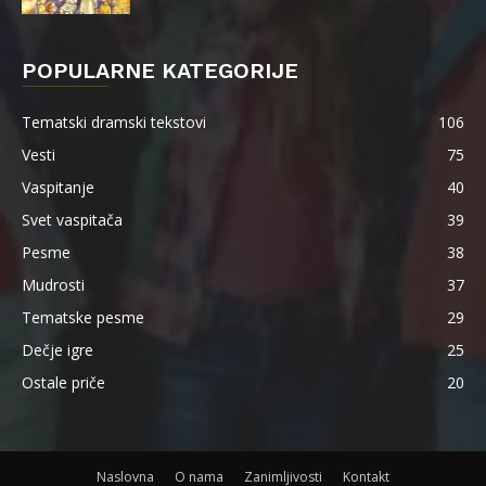
POPULARNE KATEGORIJE
Tematski dramski tekstovi
106
Vesti
75
Vaspitanje
40
Svet vaspitača
39
Pesme
38
Mudrosti
37
Tematske pesme
29
Dečje igre
25
Ostale priče
20
Naslovna
O nama
Zanimljivosti
Kontakt