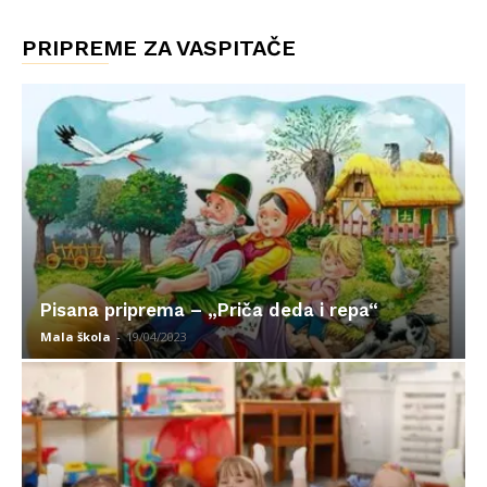
PRIPREME ZA VASPITAČE
Pisana priprema – „Priča deda i repa“
Mala škola
-
19/04/2023