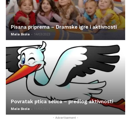
Pisana priprema – Dramske igre i aktivnosti
Mala škola
-
14/03/2023
Povratak ptica selica – predlog aktivnosti
Mala škola
-
11/03/2023
- Advertisement -