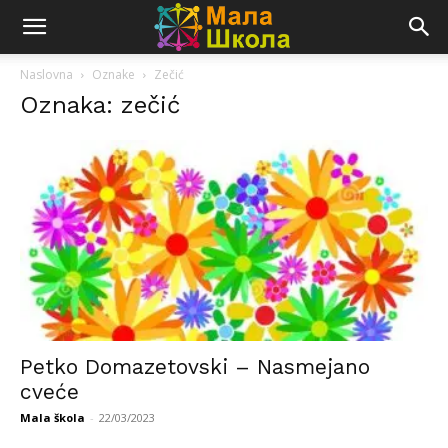
Naslovna
Oznake
Zečić
Oznaka: zečić
Petko Domazetovski – Nasmejano
cveće
Mala škola
-
22/03/2023