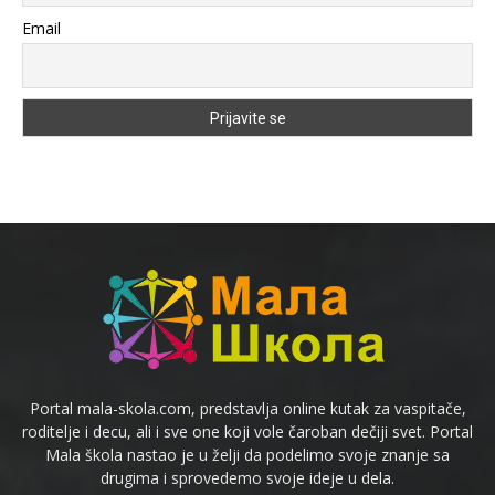
Email
Portal mala-skola.com, predstavlja online kutak za vaspitače,
roditelje i decu, ali i sve one koji vole čaroban dečiji svet. Portal
Mala škola nastao je u želji da podelimo svoje znanje sa
drugima i sprovedemo svoje ideje u dela.