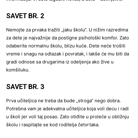
SAVET BR. 2
Nemojte za prvaka tražiti „jaku školu“. U nižim razredima
za dete je najvažnije da postigne psihološki komfor. Zato
odaberite normalnu školu, blizu kuće. Dete neće trošiti
vreme i snagu na odlazak i povratak, i lakše će mu biti da
gradi odnose sa drugarima iz odeljenja ako žive u
komšiluku.
SAVET BR. 3
Prva učiteljica ne treba da bude „stroga“ nego dobra.
Potrebna vam je adekvatna učiteljica koja voli decu i radi
u školi jer voli taj posao. Zato otiđite u proleće u obližnju
školu i raspitajte se kod roditelja četvrtaka.