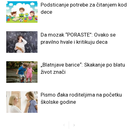
Podsticanje potrebe za čitanjem kod
dece
Da mozak “PORASTE”: Ovako se
pravilno hvale i kritikuju deca
„Blatnjave barice“: Skakanje po blatu
život znači
Pismo đaka roditeljima na početku
školske godine