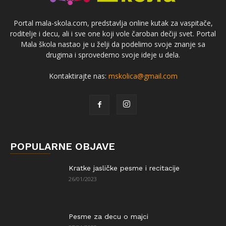
Portal mala-skola.com, predstavlja online kutak za vaspitače,
roditelje i decu, ali i sve one koji vole čaroban dečiji svet. Portal
Mala škola nastao je u želji da podelimo svoje znanje sa
drugima i sprovedemo svoje ideje u dela.
Kontaktirajte nas:
mskolica@gmail.com
POPULARNE OBJAVE
Kratke jasličke pesme i recitacije
26/01/2023
Pesme za decu o majci