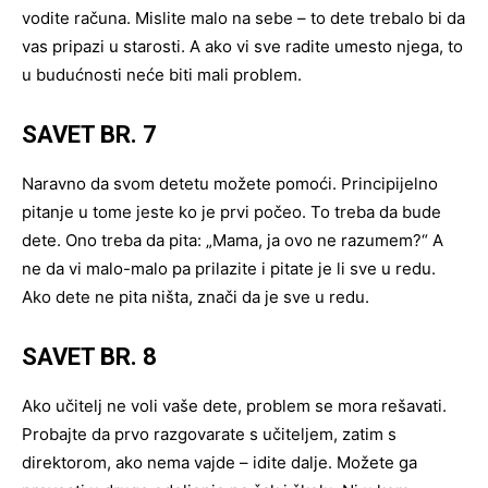
vodite računa. Mislite malo na sebe – to dete trebalo bi da
vas pripazi u starosti. A ako vi sve radite umesto njega, to
u budućnosti neće biti mali problem.
SAVET BR. 7
Naravno da svom detetu možete pomoći. Principijelno
pitanje u tome jeste ko je prvi počeo. To treba da bude
dete. Ono treba da pita: „Mama, ja ovo ne razumem?“ A
ne da vi malo-malo pa prilazite i pitate je li sve u redu.
Ako dete ne pita ništa, znači da je sve u redu.
SAVET BR. 8
Ako učitelj ne voli vaše dete, problem se mora rešavati.
Probajte da prvo razgovarate s učiteljem, zatim s
direktorom, ako nema vajde – idite dalje. Možete ga