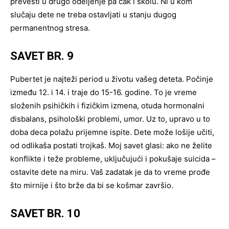
prevesti u drugo odeljenje pa čak i školu. Ni u kom
slučaju dete ne treba ostavljati u stanju dugog
permanentnog stresa.
SAVET BR. 9
Pubertet je najteži period u životu vašeg deteta. Počinje
između 12. i 14. i traje do 15-16. godine. To je vreme
složenih psihičkih i fizičkim izmena, otuda hormonalni
disbalans, psihološki problemi, umor. Uz to, upravo u to
doba deca polažu prijemne ispite. Dete može lošije učiti,
od odlikaša postati trojkaš. Moj savet glasi: ako ne želite
konflikte i teže probleme, uključujući i pokušaje suicida –
ostavite dete na miru. Vaš zadatak je da to vreme prođe
što mirnije i što brže da bi se košmar završio.
SAVET BR. 10