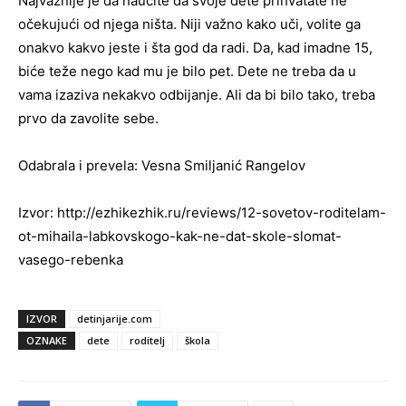
Najvažnije je da naučite da svoje dete prihvatate ne
očekujući od njega ništa. Niji važno kako uči, volite ga
onakvo kakvo jeste i šta god da radi. Da, kad imadne 15,
biće teže nego kad mu je bilo pet. Dete ne treba da u
vama izaziva nekakvo odbijanje. Ali da bi bilo tako, treba
prvo da zavolite sebe.
Odabrala i prevela: Vesna Smiljanić Rangelov
Izvor: http://ezhikezhik.ru/reviews/12-sovetov-roditelam-
ot-mihaila-labkovskogo-kak-ne-dat-skole-slomat-
vasego-rebenka
IZVOR
detinjarije.com
OZNAKE
dete
roditelj
škola