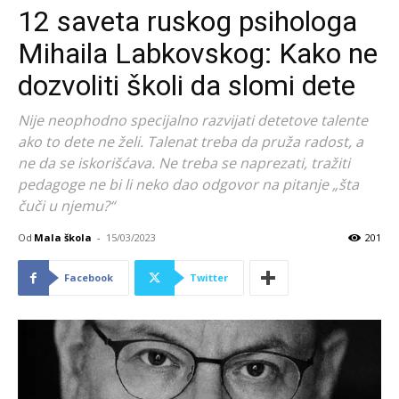
12 saveta ruskog psihologa
Mihaila Labkovskog: Kako ne
dozvoliti školi da slomi dete
Nije neophodno specijalno razvijati detetove talente
ako to dete ne želi. Talenat treba da pruža radost, a
ne da se iskorišćava. Ne treba se naprezati, tražiti
pedagoge ne bi li neko dao odgovor na pitanje „šta
čuči u njemu?“
Od
Mala škola
-
15/03/2023
201
Facebook
Twitter