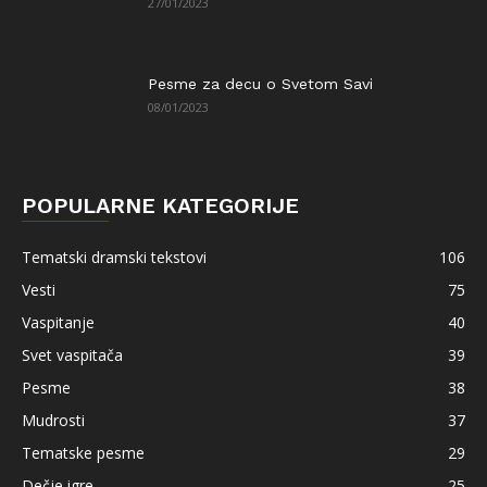
27/01/2023
Pesme za decu o Svetom Savi
08/01/2023
POPULARNE KATEGORIJE
Tematski dramski tekstovi
106
Vesti
75
Vaspitanje
40
Svet vaspitača
39
Pesme
38
Mudrosti
37
Tematske pesme
29
Dečje igre
25