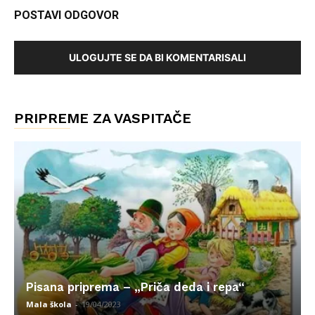
POSTAVI ODGOVOR
ULOGUJTE SE DA BI KOMENTARISALI
PRIPREME ZA VASPITAČE
Pisana priprema – „Priča deda i repa“
Mala škola
-
19/04/2023