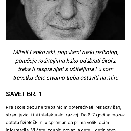
Mihail Labkovski, popularni ruski psiholog,
poručuje roditeljima kako odabrati školu,
treba li raspravljati s učiteljima i u kom
trenutku dete stvarno treba ostaviti na miru
SAVET BR. 1
Pre škole decu ne treba ničim opterećivati. Nikakav šah,
strani jezici i ini intelektualni razvoj. Do 6-7 godina mozak
deteta fiziološki nije spreman da prima veliki obim
informacija. Vi ćete izgubiti novac, a dete – detinjstvo.