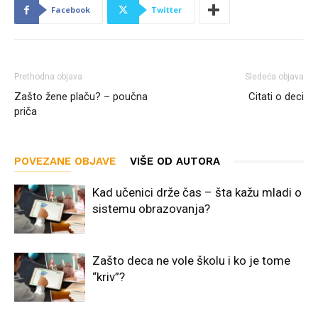
Facebook
Twitter
Prethodna objava
Sledeća objava
Zašto žene plaču? – poučna
Citati o deci
priča
POVEZANE OBJAVE
VIŠE OD AUTORA
Kad učenici drže čas – šta kažu mladi o
sistemu obrazovanja?
Zašto deca ne vole školu i ko je tome
“kriv”?