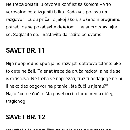
Ne treba dolaziti u otvoren konflikt sa školom – vrlo
verovatno ćete izgubiti bitku. Kada vas pozovu na
razgovor i budu pričali o jakoj školi, složenom programu i
potrebi da se pozabavite detetom – ne suprotstavljajte
se. Saglasite se. I nastavite da radite po svome.
SAVET BR. 11
Nije neophodno specijalno razvijati detetove talente ako
to dete ne želi. Talenat treba da pruža radost, a ne da se
iskorišćava. Ne treba se naprezati, tražiti pedagoge ne bi
li neko dao odgovor na pitanje „šta čuči u njemu?“
Najćešće ne čuči ništa posebno i u tome nema ničeg
tragičnog.
SAVET BR. 12