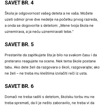
SAVET BR. 4
Škola je odgovornost vašeg deteta a ne vaša. Možete
uzeti odmor prve dve nedelje na početku prvog razreda,
a onda se dogovorite s detetom: „Mene tvoja škola ne
uznemirava, a ja neću uznemiravati tebe.“
SAVET BR. 5
Prestanite da zapitkujete šta je bilo na svakom času i da
preterano reagujete na ocene. Nek tema škole postane
tabu. Ako dete želi da razgovara o školi, razgovarajte; ako
ne želi – ne treba mu kleštima izvlačiti reči iz usta.
SAVET BR. 6
Domaći ne treba raditi s detetom, školsku torbu mu ne
treba spremati, da li je nešto zaboravilo, ne treba vi da