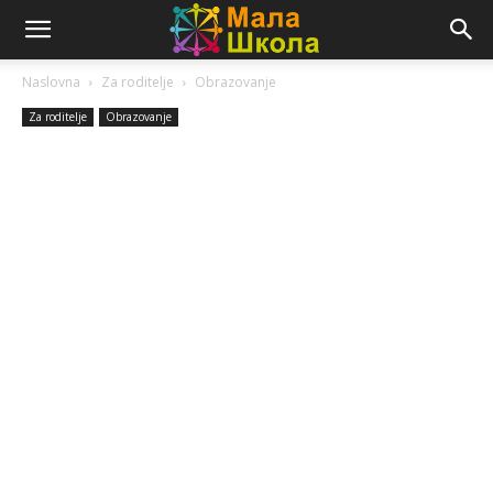
Naslovna
Za roditelje
Obrazovanje
Za roditelje
Obrazovanje