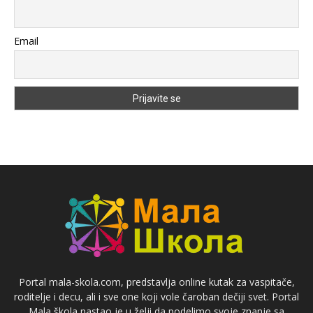
Email
Portal mala-skola.com, predstavlja online kutak za vaspitače,
roditelje i decu, ali i sve one koji vole čaroban dečiji svet. Portal
Mala škola nastao je u želji da podelimo svoje znanje sa