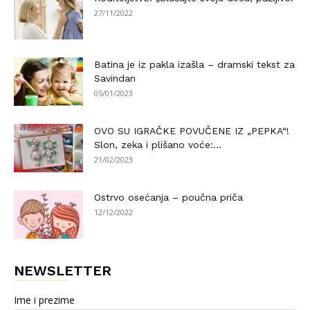
27/11/2022
Batina je iz pakla izašla – dramski tekst za
Savindan
05/01/2023
OVO SU IGRAČKE POVUČENE IZ „PEPKA“!
Slon, zeka i plišano voće:...
21/02/2023
Ostrvo osećanja – poučna priča
12/12/2022
NEWSLETTER
Ime i prezime