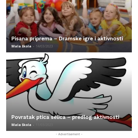
Pisana priprema – Dramske igre i aktivnosti
Mala škola
-
14/03/2023
Povratak ptica selica – predlog aktivnosti
Mala škola
-
11/03/2023
- Advertisement -