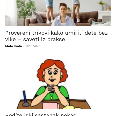
Provereni trikovi kako umiriti dete bez
vike – saveti iz prakse
Mala škola
-
20/01/2023
Roditeljski sastanak nekad