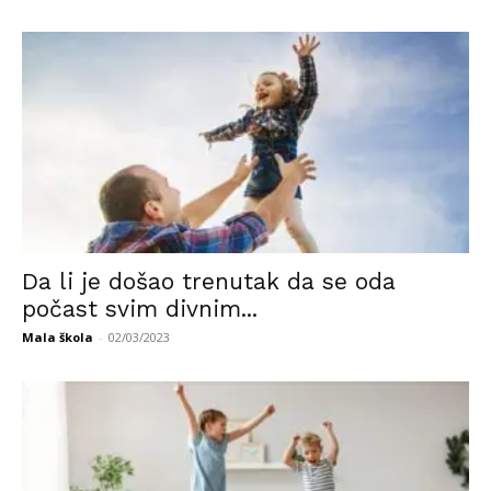
Da li je došao trenutak da se oda
počast svim divnim...
Mala škola
-
02/03/2023