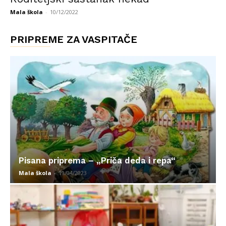
Mala škola
-
10/12/2022
PRIPREME ZA VASPITAČE
Pisana priprema – „Priča deda i repa“
Mala škola
-
19/04/2023