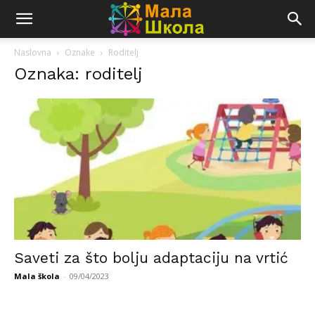
Naslovna
Oznake
Roditelj
Oznaka: roditelj
Saveti za što bolju adaptaciju na vrtić
Mala škola
-
09/04/2023