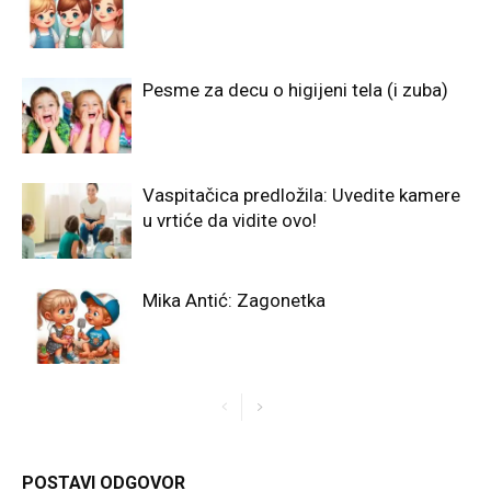
Pesme za decu o higijeni tela (i zuba)
Vaspitačica predložila: Uvedite kamere
u vrtiće da vidite ovo!
Mika Antić: Zagonetka
POSTAVI ODGOVOR