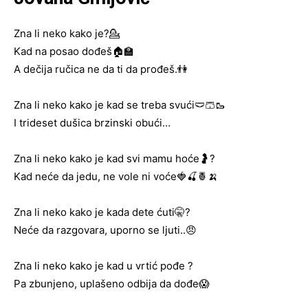
Zna li neko kako je?💁
Kad na posao dođeš🏠🏫
A dečija ručica ne da ti da prođeš.👫
Zna li neko kako je kad se treba svući🩲🩳🥾
I trideset dušica brzinski obući…
Zna li neko kako je kad svi mamu hoće🤰?
Kad neće da jedu, ne vole ni voće🍓🍒🍍🍌
Zna li neko kako je kada dete ćuti🤫?
Neće da razgovara, uporno se ljuti..😠
Zna li neko kako je kad u vrtić pođe ?
Pa zbunjeno, uplašeno odbija da dođe😱