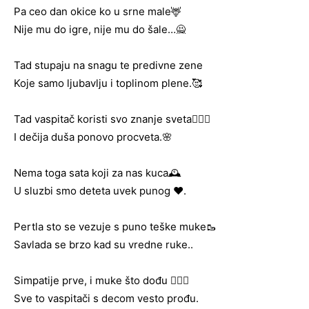
Pa ceo dan okice ko u srne male🦌
Nije mu do igre, nije mu do šale…🙅
Tad stupaju na snagu te predivne zene
Koje samo ljubavlju i toplinom plene.🥰
Tad vaspitač koristi svo znanje sveta👩‍❤️‍👩
I dečija duša ponovo procveta.🌸
Nema toga sata koji za nas kuca🕰️
U sluzbi smo deteta uvek punog ❤️.
Pertla sto se vezuje s puno teške muke🥾
Savlada se brzo kad su vredne ruke..
Simpatije prve, i muke što dođu 👩‍❤️‍👨
Sve to vaspitači s decom vesto prođu.