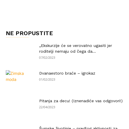
NE PROPUSTITE
„Ekskurzije će se verovatno ugasiti jer
roditelji nemaju od čega da...
07/02/2023
Dvanaestoro braće – igrokaz
01/02/2023
Pitanja za decu! (Iznenadiće vas odgovori!)
22/04/2023
Šumske životinje – predlog aktivnosti za