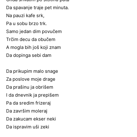
Da spavanje traje pet minuta.
Na pauzi kafe srk,
Pa u sobu brzo trk.
Samo jedan dim povučem
Trčim decu da obučem
A mogla bih još koji znam
Da dopinga sebi dam
Da prikupim malo snage
Za poslove moje drage
Da prašinu ja obrišem
I da dnevnik ja prepišem
Pa da sredim frizeraj
Da završim moleraj
Da zakucam ekser neki
Da ispravim uši zeki