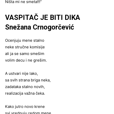
Ništa mi ne smeta!!!“
VASPITAČ JE BITI DIKA
Snežana Crnogorčević
Ocenjuju mene stalno
neke stručne komisije
ali ja se samo smešim
volim decu i ne grešim.
A ustvari nije lako,
sa svih strana briga neka,
zadataka stalno novih,
realizacija važna čeka.
Kako jutro novo krene
svi vrednuju redom mene.