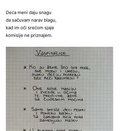
Deca meni daju snagu
da sačuvam narav blagu,
kad im oči srećom sjaje
komisije ne priznajem.