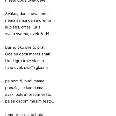
maštu doda uvek dete..
Svakog dana nova tema
nema šanse da se drema
ili pišes, crtaš, juriš
sve u svemu, uvek žuriš.
Burno oko sve to prati
Gde su deca moraš znati.
I kad igra traje slasna
tu je uvek svađa glasna
pa pomiri, budi mama
ponašaj se kao dama…
svaki pokret pratim vešto
pa se decom mesim testo..
tempere i razne boje