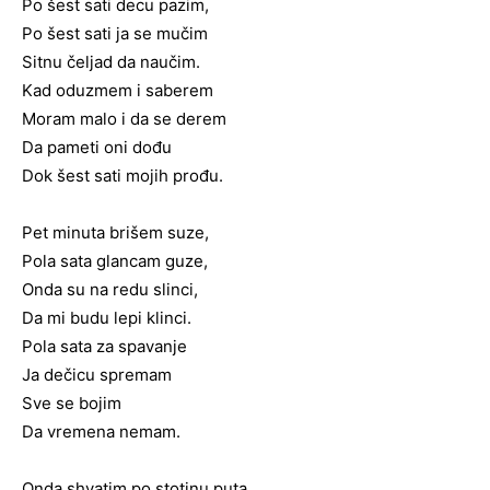
Po šest sati decu pazim,
Po šest sati ja se mučim
Sitnu čeljad da naučim.
Kad oduzmem i saberem
Moram malo i da se derem
Da pameti oni dođu
Dok šest sati mojih prođu.
Pet minuta brišem suze,
Pola sata glancam guze,
Onda su na redu slinci,
Da mi budu lepi klinci.
Pola sata za spavanje
Ja dečicu spremam
Sve se bojim
Da vremena nemam.
Onda shvatim po stotinu puta