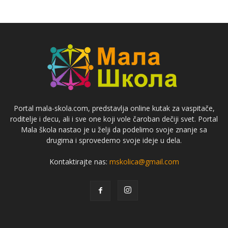
Portal mala-skola.com, predstavlja online kutak za vaspitače,
roditelje i decu, ali i sve one koji vole čaroban dečiji svet. Portal
Mala škola nastao je u želji da podelimo svoje znanje sa
drugima i sprovedemo svoje ideje u dela.
Kontaktirajte nas:
mskolica@gmail.com