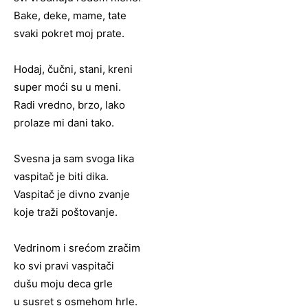
Bake, deke, mame, tate
svaki pokret moj prate.
Hodaj, čučni, stani, kreni
super moći su u meni.
Radi vredno, brzo, lako
prolaze mi dani tako.
Svesna ja sam svoga lika
vaspitač je biti dika.
Vaspitač je divno zvanje
koje traži poštovanje.
Vedrinom i srećom zračim
ko svi pravi vaspitači
dušu moju deca grle
u susret s osmehom hrle.