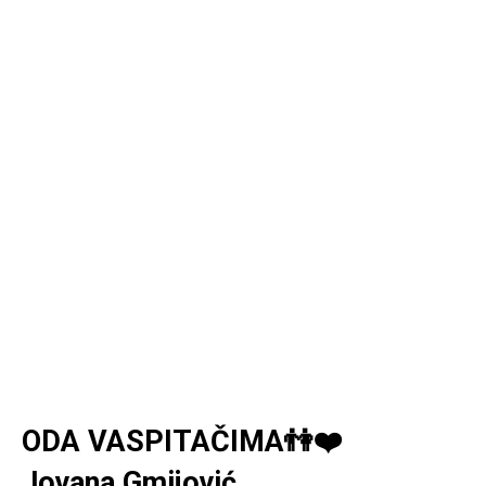
ODA VASPITAČIMA👫❤️
Jovana Gmijović