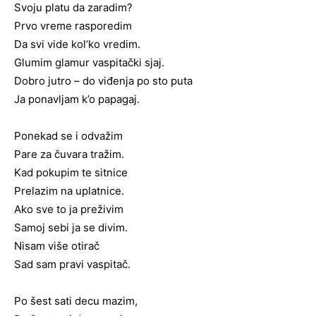
Svoju platu da zaradim?
Prvo vreme rasporedim
Da svi vide kol’ko vredim.
Glumim glamur vaspitački sjaj.
Dobro jutro – do viđenja po sto puta
Ja ponavljam k’o papagaj.
Ponekad se i odvažim
Pare za čuvara tražim.
Kad pokupim te sitnice
Prelazim na uplatnice.
Ako sve to ja preživim
Samoj sebi ja se divim.
Nisam više otirač
Sad sam pravi vaspitač.
Po šest sati decu mazim,