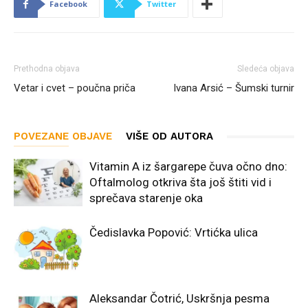
Facebook
Twitter
Prethodna objava
Sledeća objava
Vetar i cvet – poučna priča
Ivana Arsić – Šumski turnir
POVEZANE OBJAVE
VIŠE OD AUTORA
Vitamin A iz šargarepe čuva očno dno:
Oftalmolog otkriva šta još štiti vid i
sprečava starenje oka
Čedislavka Popović: Vrtićka ulica
Aleksandar Čotrić, Uskršnja pesma