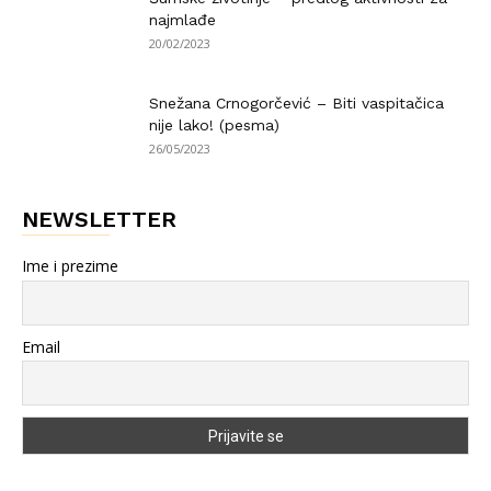
najmlađe
20/02/2023
Snežana Crnogorčević – Biti vaspitačica
nije lako! (pesma)
26/05/2023
NEWSLETTER
Ime i prezime
Email