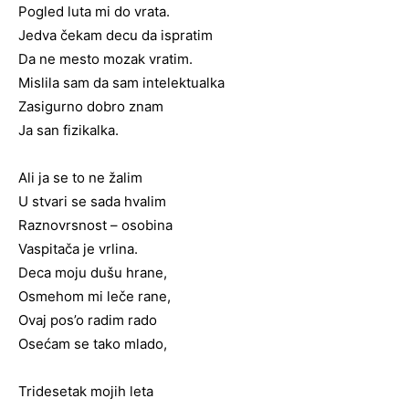
Pogled luta mi do vrata.
Jedva čekam decu da ispratim
Da ne mesto mozak vratim.
Mislila sam da sam intelektualka
Zasigurno dobro znam
Ja san fizikalka.
Ali ja se to ne žalim
U stvari se sada hvalim
Raznovrsnost – osobina
Vaspitača je vrlina.
Deca moju dušu hrane,
Osmehom mi leče rane,
Ovaj pos’o radim rado
Osećam se tako mlado,
Tridesetak mojih leta