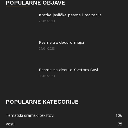
POPULARNE OBJAVE
Kratke jasličke pesme i recitacije
26/01/2023
Pesme za decu o majci
27/01/2023
Pesme za decu o Svetom Savi
08/01/2023
POPULARNE KATEGORIJE
Tematski dramski tekstovi
106
Vesti
75