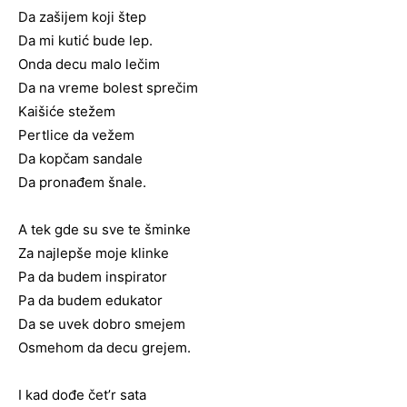
Da zašijem koji štep
Da mi kutić bude lep.
Onda decu malo lečim
Da na vreme bolest sprečim
Kaišiće stežem
Pertlice da vežem
Da kopčam sandale
Da pronađem šnale.
A tek gde su sve te šminke
Za najlepše moje klinke
Pa da budem inspirator
Pa da budem edukator
Da se uvek dobro smejem
Osmehom da decu grejem.
I kad dođe čet’r sata