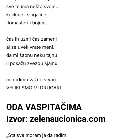
sve to ima nešto svoje..
kockice i slagalice
flomasteri i bojice
čas ih uzmi čas zameni
al se uvek vrate meni..
da mi šapnu neku tajnu
il pokažu zvezdu sjajnu
mi radimo važne stvari
VELIKI SMO MI DRUGARI.
ODA VASPITAČIMA
Izvor: zelenaucionica.com
„Šta sve moram ja da radim