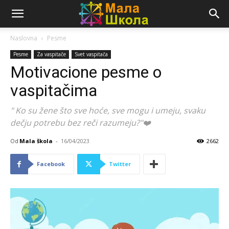
Naslovna
Pesme
Pesme
Za vaspitače
Svet vaspitača
Motivacione pesme o
vaspitačima
" Ko su žene što sve hoće, sve mogu i umeju, svaku
dečju potrebu bez reči razumeju?"❤️
Od
Mala škola
-
16/04/2023
2662
Facebook
Twitter