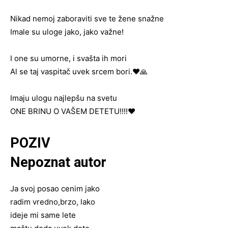
Nikad nemoj zaboraviti sve te žene snažne
Imale su uloge jako, jako važne!
I one su umorne, i svašta ih mori
Al se taj vaspitač uvek srcem bori.❤️🙏
Imaju ulogu najlepšu na svetu
ONE BRINU O VAŠEM DETETU!!!!❤️
POZIV
Nepoznat autor
Ja svoj posao cenim jako
radim vredno,brzo, lako
ideje mi same lete