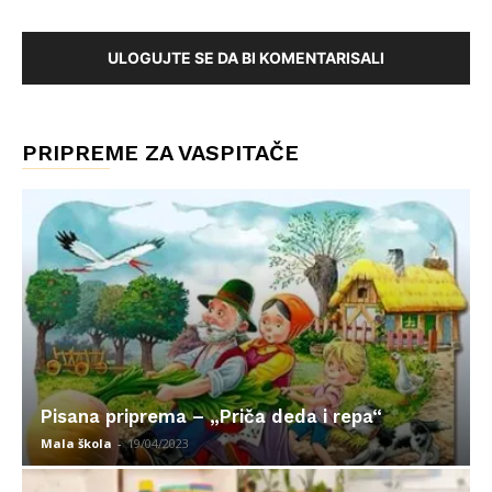
ULOGUJTE SE DA BI KOMENTARISALI
PRIPREME ZA VASPITAČE
Pisana priprema – „Priča deda i repa“
Mala škola
-
19/04/2023