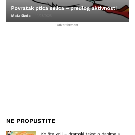
Povratak ptica selica – predlog aktivnosti
Mala škola
-
11/03/2023
- Advertisement -
NE PROPUSTITE
Ko šta voli – dramski tekst o danima u