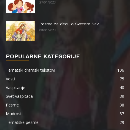
27/01/2023
Pesme za decu o Svetom Savi
08/01/2023
POPULARNE KATEGORIJE
Tematski dramski tekstovi
106
Vesti
75
Vaspitanje
40
Svet vaspitača
39
Pesme
38
Mudrosti
37
Tematske pesme
29