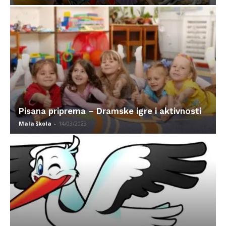
Pisana priprema – Dramske igre i aktivnosti
Mala škola
-
14/03/2023