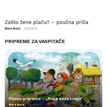
Zašto žene plaču? – poučna priča
Mala škola
-
15/03/2023
PRIPREME ZA VASPITAČE
Pisana priprema – „Priča deda i repa“
Mala škola
-
19/04/2023