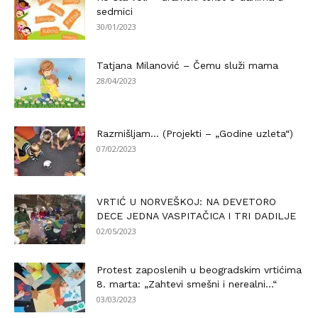
sedmici
30/01/2023
Tatjana Milanović – Čemu služi mama
28/04/2023
Razmišljam… (Projekti – „Godine uzleta“)
07/02/2023
VRTIĆ U NORVEŠKOJ: NA DEVETORO
DECE JEDNA VASPITAČICA I TRI DADILJE
02/05/2023
Protest zaposlenih u beogradskim vrtićima
8. marta: „Zahtevi smešni i nerealni…“
03/03/2023