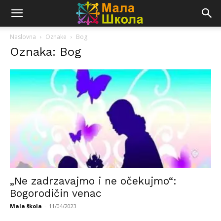
Naslovna
Oznake
Bog
Oznaka: Bog
„Ne zadrzavajmo i ne očekujmo“:
Bogorodičin venac
Mala škola
-
11/04/2023