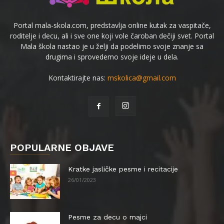
Portal mala-skola.com, predstavlja online kutak za vaspitače,
roditelje i decu, ali i sve one koji vole čaroban dečiji svet. Portal
Mala škola nastao je u želji da podelimo svoje znanje sa
drugima i sprovedemo svoje ideje u dela.
Kontaktirajte nas:
mskolica@gmail.com
POPULARNE OBJAVE
Kratke jasličke pesme i recitacije
26/01/2023
Pesme za decu o majci