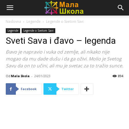
Naslovna
Legende
Legende o Svetom Savi
Legende
Legende o Svetom Savi
Sveti Sava i đavo – legenda
Đavo je napravio i vuka od zemlje, ali nikako nije
mogao da mu dade dušu i da ga oživi. Molio je Svetog
Savu da on to učini, ali mu je svetac za to tražio sunce.
Od
Mala škola
-
24/01/2023
894
Facebook
Twitter