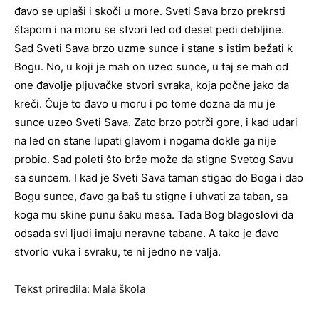
đavo se uplaši i skoči u more. Sveti Sava brzo prekrsti
štapom i na moru se stvori led od deset pedi debljine.
Sad Sveti Sava brzo uzme sunce i stane s istim bežati k
Bogu. No, u koji je mah on uzeo sunce, u taj se mah od
one đavolje pljuvačke stvori svraka, koja počne jako da
kreči. Čuje to đavo u moru i po tome dozna da mu je
sunce uzeo Sveti Sava. Zato brzo potrči gore, i kad udari
na led on stane lupati glavom i nogama dokle ga nije
probio. Sad poleti što brže može da stigne Svetog Savu
sa suncem. I kad je Sveti Sava taman stigao do Boga i dao
Bogu sunce, đavo ga baš tu stigne i uhvati za taban, sa
koga mu skine punu šaku mesa. Tada Bog blagoslovi da
odsada svi ljudi imaju neravne tabane. A tako je đavo
stvorio vuka i svraku, te ni jedno ne valja.
Tekst priredila: Mala škola