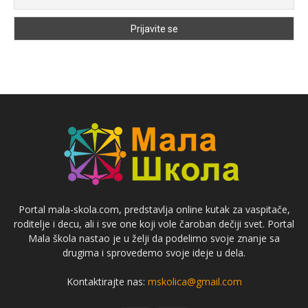
Portal mala-skola.com, predstavlja online kutak za vaspitače,
roditelje i decu, ali i sve one koji vole čaroban dečiji svet. Portal
Mala škola nastao je u želji da podelimo svoje znanje sa
drugima i sprovedemo svoje ideje u dela.
Kontaktirajte nas:
mskolica@gmail.com