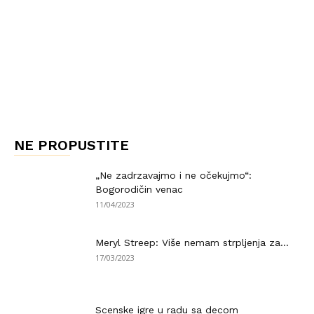
NE PROPUSTITE
„Ne zadrzavajmo i ne očekujmo“:
Bogorodičin venac
11/04/2023
Meryl Streep: Više nemam strpljenja za…
17/03/2023
Scenske igre u radu sa decom