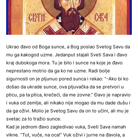
Ukrao đavo od Boga sunce, a Bog poslao Svetog Savu da
mu ga kakogod uzme. Jedanput stajali Sveti Sava i đavo
kraj dubokoga mora. Tu je bilo i sunce na koje je đavo
neprestano motrio da ga ko ne uzme. Radi bolje
sigurnosti on je pljunuo pored sunca i rekao: “-Ako bi ko
došao da ukrade sunce, ova pljuvačka da se pretvori u
pticu, pa ta ptica, krečeći, da me zovne.” Đavo je napravio
i vuka od zemlje, ali nikako nije mogao da mu dade dušu i
da ga oživi. Molio je Svetog Savu da on to učini, ali mu je
svetac za to tražio sunce.
Kad je jednom đavo zagledivao vuka, Sveti Sava namah
vikne. “Tut, vuče, na oca!” Vuk oživi i jurne na đavola, a