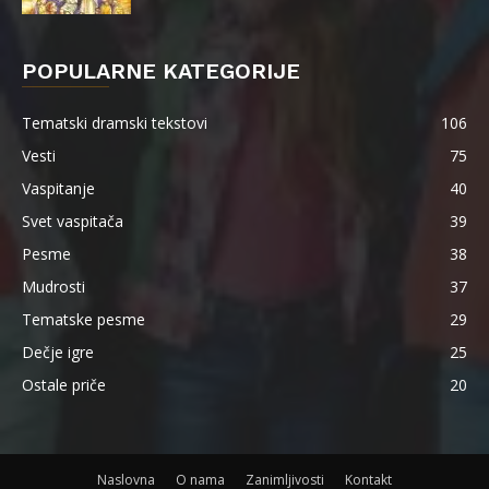
POPULARNE KATEGORIJE
Tematski dramski tekstovi
106
Vesti
75
Vaspitanje
40
Svet vaspitača
39
Pesme
38
Mudrosti
37
Tematske pesme
29
Dečje igre
25
Ostale priče
20
Naslovna
O nama
Zanimljivosti
Kontakt