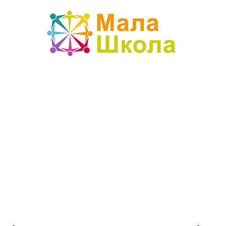
Mala
škola