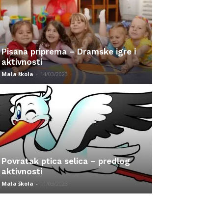
Pisana priprema – Dramske igre i
aktivnosti
Mala škola
-
14/03/2023
Povratak ptica selica – predlog
aktivnosti
Mala škola
-
11/03/2023