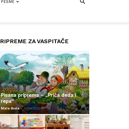
PESME
RIPREME ZA VASPITAČE
Pisana priprema – „Priča deda i
repa“
Mala škola
-
19/04/2023