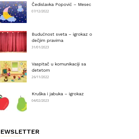
Čedislavka Popović – Mesec
07/12/2022
Budućnost sveta – igrokaz o
dečjim pravima
31/01/2023
Vaspitač u komunikaciji sa
detetom
26/11/2022
Kruška i jabuka – igrokaz
04/02/2023
NEWSLETTER