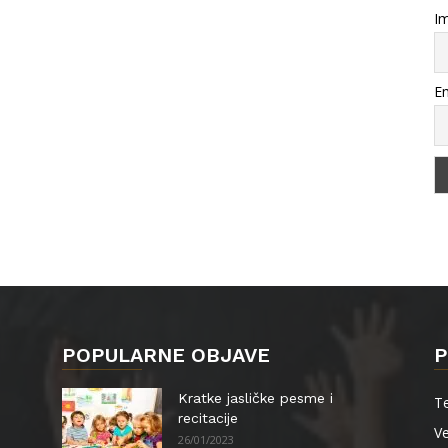
Im
Em
POPULARNE OBJAVE
P
Kratke jasličke pesme i
Te
recitacije
Ve
26/01/2023