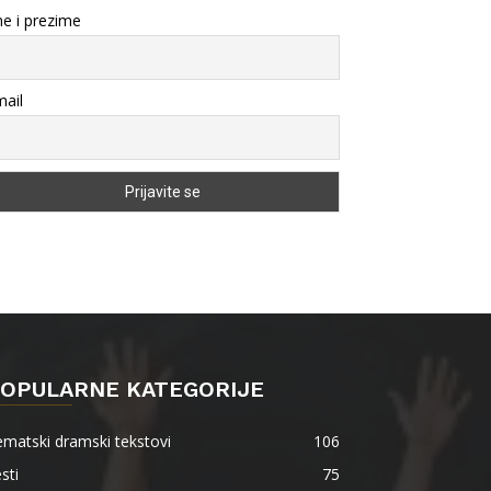
e i prezime
ail
OPULARNE KATEGORIJE
matski dramski tekstovi
106
sti
75