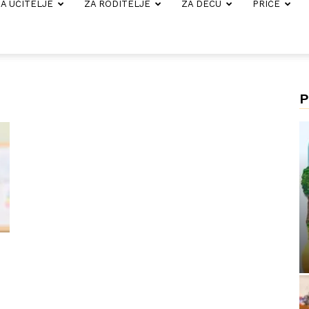
A UČITELJE
ZA RODITELJE
ZA DECU
PRIČE
P