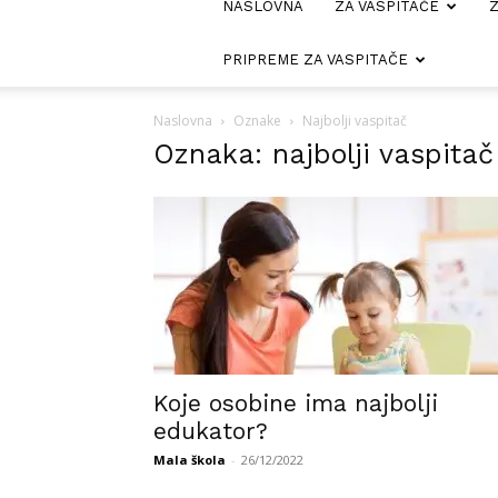
NASLOVNA
ZA VASPITAČE
Z
PRIPREME ZA VASPITAČE
Naslovna
Oznake
Najbolji vaspitač
Oznaka: najbolji vaspitač
Koje osobine ima najbolji
edukator?
Mala škola
-
26/12/2022