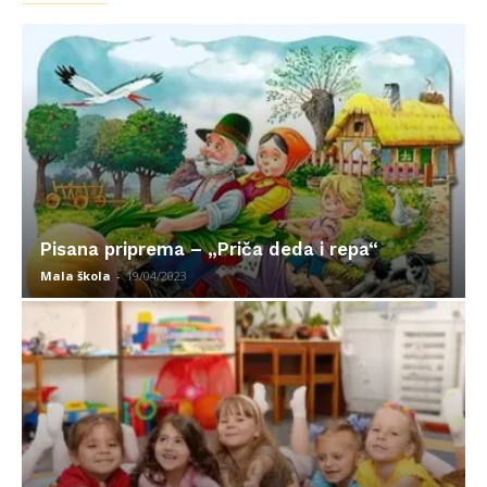
Pisana priprema – „Priča deda i repa“
Mala škola
-
19/04/2023