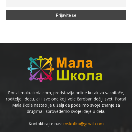
Portal mala-skola.com, predstavlja online kutak za vaspitače,
roditelje i decu, ali i sve one koji vole čaroban dečiji svet. Portal
Mala škola nastao je u želji da podelimo svoje znanje sa
drugima i sprovedemo svoje ideje u dela.
Kontaktirajte nas:
mskolica@gmail.com