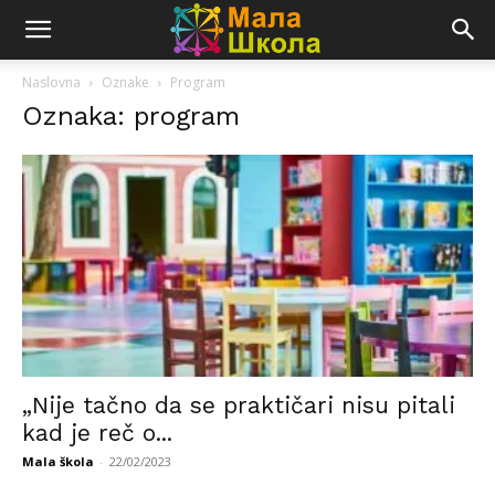
Naslovna
Oznake
Program
Oznaka: program
„Nije tačno da se praktičari nisu pitali
kad je reč o...
Mala škola
-
22/02/2023