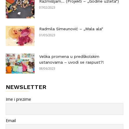
Razmišljam… (Projekti – „Godine uzleta“)
07/02/2023
Radmila Simeunović – „Mala ala“
01/05/2023
Velika promena u predškolskim
ustanovama – uvodi se raspust?!
08/06/2023
NEWSLETTER
Ime i prezime
Email