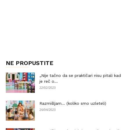
NE PROPUSTITE
„Nije tačno da se praktičari nisu pitali kad
je reč o...
22/02/2023
Razmišljam… (koliko smo uzleteli)
26/04/2023