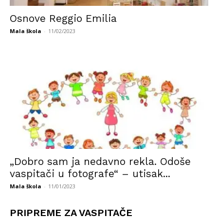
Osnove Reggio Emilia
Mala škola
-
11/02/2023
„Dobro sam ja nedavno rekla. Odoše
vaspitači u fotografe“ – utisak...
Mala škola
-
11/01/2023
PRIPREME ZA VASPITAČE