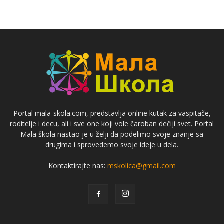
Portal mala-skola.com, predstavlja online kutak za vaspitače,
roditelje i decu, ali i sve one koji vole čaroban dečiji svet. Portal
Mala škola nastao je u želji da podelimo svoje znanje sa
drugima i sprovedemo svoje ideje u dela.
Kontaktirajte nas:
mskolica@gmail.com