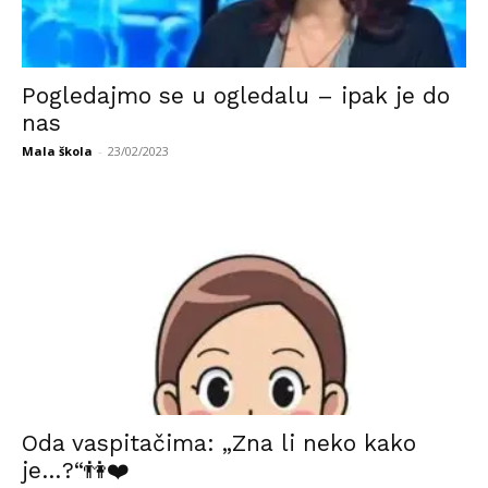
Pogledajmo se u ogledalu – ipak je do
nas
Mala škola
-
23/02/2023
Oda vaspitačima: „Zna li neko kako
je…?“👫❤️