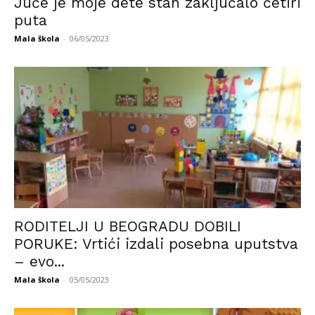
Juče je moje dete stan zaključalo četiri
puta
Mala škola
-
06/05/2023
RODITELJI U BEOGRADU DOBILI
PORUKE: Vrtići izdali posebna uputstva
– evo...
Mala škola
-
05/05/2023