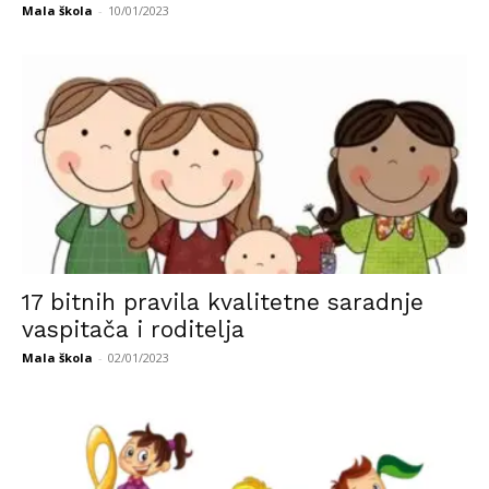
Mala škola
-
10/01/2023
17 bitnih pravila kvalitetne saradnje
vaspitača i roditelja
Mala škola
-
02/01/2023