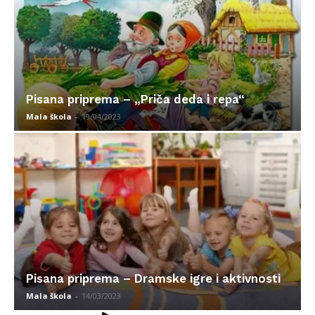
Pisana priprema – „Priča deda i repa“
Mala škola
-
19/04/2023
Pisana priprema – Dramske igre i aktivnosti
Mala škola
-
14/03/2023