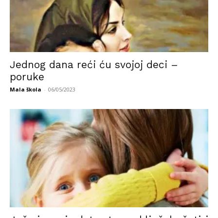
Jednog dana reći ću svojoj deci –
poruke
Mala škola
-
06/05/2023