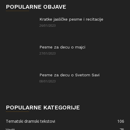
POPULARNE OBJAVE
Kratke jasličke pesme i recitacije
26/01/2023
Pesme za decu o majci
27/01/2023
Pesme za decu o Svetom Savi
08/01/2023
POPULARNE KATEGORIJE
Tematski dramski tekstovi
106
Vesti
75