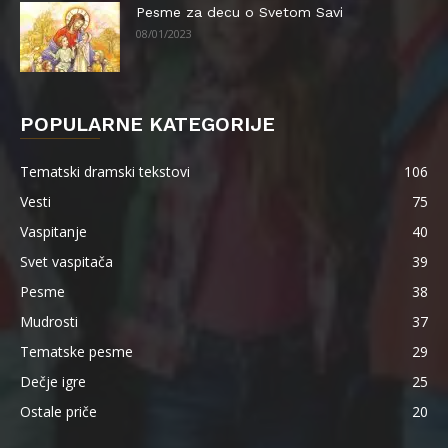
Pesme za decu o Svetom Savi
08/01/2023
POPULARNE KATEGORIJE
Tematski dramski tekstovi
106
Vesti
75
Vaspitanje
40
Svet vaspitača
39
Pesme
38
Mudrosti
37
Tematske pesme
29
Dečje igre
25
Ostale priče
20