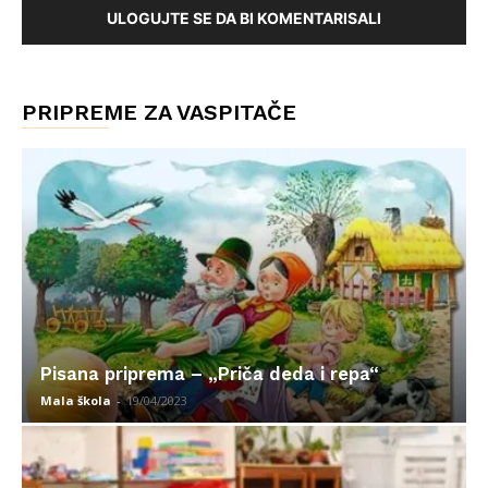
ULOGUJTE SE DA BI KOMENTARISALI
PRIPREME ZA VASPITAČE
Pisana priprema – „Priča deda i repa“
Mala škola
-
19/04/2023