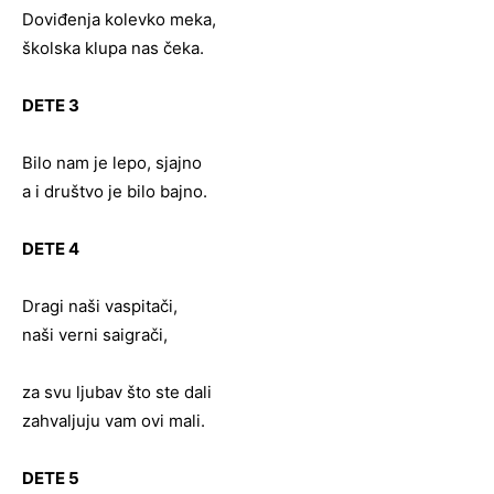
Doviđenja kolevko meka,
školska klupa nas čeka.
DETE 3
Bilo nam je lepo, sjajno
a i društvo je bilo bajno.
DETE 4
Dragi naši vaspitači,
naši verni saigrači,
za svu ljubav što ste dali
zahvaljuju vam ovi mali.
DETE 5