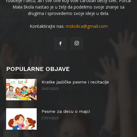
roditelje i decu, ali i sve one koji vole čaroban dečiji svet. Portal
Mala škola nastao je u želji da podelimo svoje znanje sa
drugima i sprovedemo svoje ideje u dela.
Kontaktirajte nas:
mskolica@gmail.com
POPULARNE OBJAVE
Kratke jasličke pesme i recitacije
26/01/2023
Pesme za decu o majci
27/01/2023