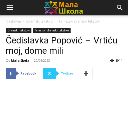
Naslovna
Dramski tekstovi
Tematski dramski tekstovi
Dramski tekstovi
Tematski dramski tekstovi
Čedislavka Popović – Vrtiću
moj, dome mili
Od
Mala škola
-
20/05/2023
1914
Facebook
Twitter