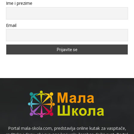
Ime i prezime
Email
Portal mala-skola.com, predstavlja online kutak za vaspitače,