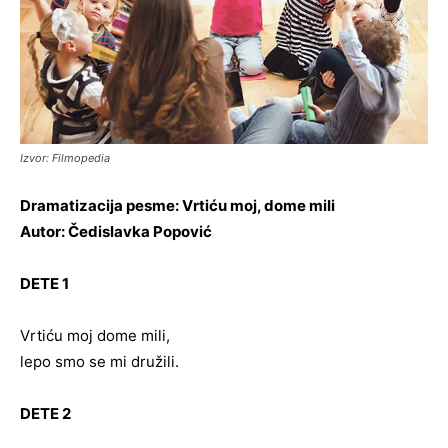
Izvor: Filmopedia
Dramatizacija pesme: Vrtiću moj, dome mili
Autor: Čedislavka Popović
DETE 1
Vrtiću moj dome mili,
lepo smo se mi družili.
DETE 2