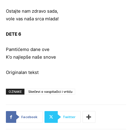
Ostajte nam zdravo sada,
vole vas naša srca mlada!
DETE 6
Pamtićemo dane ove
K’o najlepše naše snove
Originalan tekst
OZNAKE
Skečevi o vaspitačici i vrtiću
Facebook
Twitter