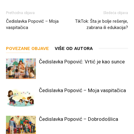
Prethodna objava
Sledeća objava
Čedislavka Popović – Moja
TikTok: Šta je bolje rešenje,
vaspitačica
zabrana ili edukacija?
POVEZANE OBJAVE
VIŠE OD AUTORA
Čedislavka Popović: Vrtić je kao sunce
Čedislavka Popović – Moja vaspitačica
Čedislavka Popović – Dobrodošlica