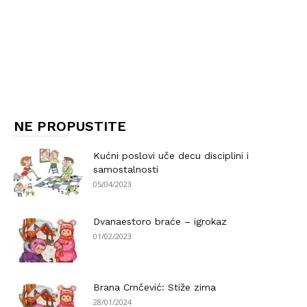
NE PROPUSTITE
Kućni poslovi uče decu disciplini i
samostalnosti
05/04/2023
Dvanaestoro braće – igrokaz
01/02/2023
Brana Crnčević: Stiže zima
28/01/2024