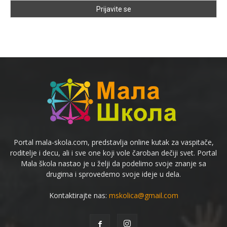
Portal mala-skola.com, predstavlja online kutak za vaspitače,
roditelje i decu, ali i sve one koji vole čaroban dečiji svet. Portal
Mala škola nastao je u želji da podelimo svoje znanje sa
drugima i sprovedemo svoje ideje u dela.
Kontaktirajte nas:
mskolica@gmail.com