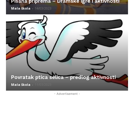
Pisana priprema – Dramske igre i aktivnosti
Mala škola
-
14/03/2023
Povratak ptica selica – predlog aktivnosti
Mala škola
-
11/03/2023
- Advertisement -