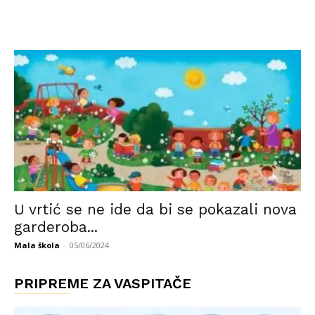
U vrtić se ne ide da bi se pokazali nova
garderoba...
Mala škola
-
05/06/2024
PRIPREME ZA VASPITAČE