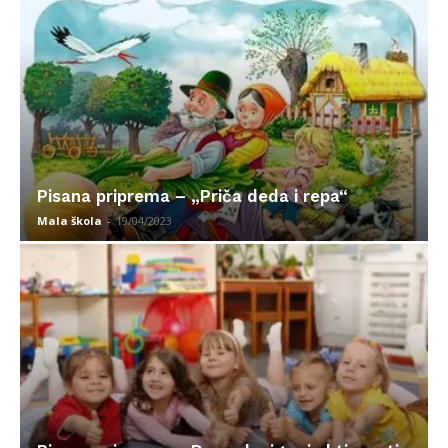
Pisana priprema – „Priča deda i repa“
Mala škola
-
19/04/2023