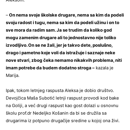
–
On nema svoje školske drugare, nema sa kim da podeli
svoju radost i tugu, nema sa kim da podeli užinu i on to
sve mora da radim sam. Ja se trudim da koliko god
mogu zamenim drugare ali to jednostavno nije toliko
izvodljivo. On se ne žali, jer je takvo dete, poslušno,
drago i pametno koje voli da istražuje i saznaje neke
nove stvari, zbog čeka nemamo nikakvih problema, niti
imam potrebe da budem dodatno stroga –
kazala je
Marija.
Ipak, tokom letnjeg raspusta Aleksa je dobio društvo.
Devojčica Maša Subotić letnji raspust provodi kod bake
na Goliji, a već drugi raspust kao gost dolazi u osnovnu
školu prof.dr Nedeljko Košanin da bi se družila sa
drugarima iz potpuno drugačije sredine u kojoj ona živi.