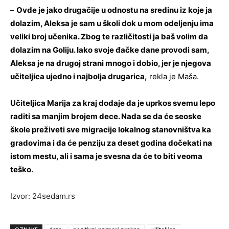
–
Ovde je jako drugačije u odnostu na sredinu iz koje ja
dolazim, Aleksa je sam u školi dok u mom odeljenju ima
veliki broj učenika. Zbog te različitosti ja baš volim da
dolazim na Goliju. Iako svoje đačke dane provodi sam,
Aleksa je na drugoj strani mnogo i dobio, jer je njegova
učiteljica ujedno i najbolja drugarica,
rekla je Maša.
Učiteljica Marija za kraj dodaje da je uprkos svemu lepo
raditi sa manjim brojem dece. Nada se da će seoske
škole preživeti sve migracije lokalnog stanovništva ka
gradovima i da će penziju za deset godina dočekati na
istom mestu, ali i sama je svesna da će to biti veoma
teško
.
Izvor: 24sedam.rs