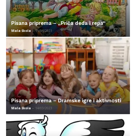
Pisana priprema – „Priča deda i repa“
Mala škola
-
19/04/2023
Pisana priprema – Dramske igre i aktivnosti
Mala škola
-
14/03/2023