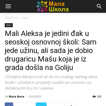
Naslovna
Vesti
Vesti
Mali Aleksa je jedini đak u
seoskoj osnovnoj školi: Sam
jede užinu, ali sada je dobio
drugaricu Mašu koja je iz
grada došla na Goliju
Učiteljica Marija trudi se da mu svakog radnog dana
bude i učitelijica i prijatelj i sudeći po osmehu na
dečakovom licu to i uspeva.
Od
Mala škola
-
13/06/2023
228