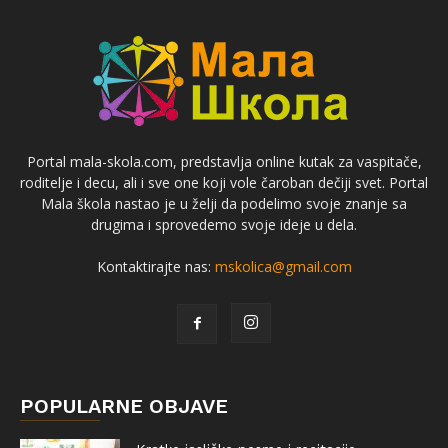
Portal mala-skola.com, predstavlja online kutak za vaspitače,
roditelje i decu, ali i sve one koji vole čaroban dečiji svet. Portal
Mala škola nastao je u želji da podelimo svoje znanje sa
drugima i sprovedemo svoje ideje u dela.
Kontaktirajte nas:
mskolica@gmail.com
POPULARNE OBJAVE