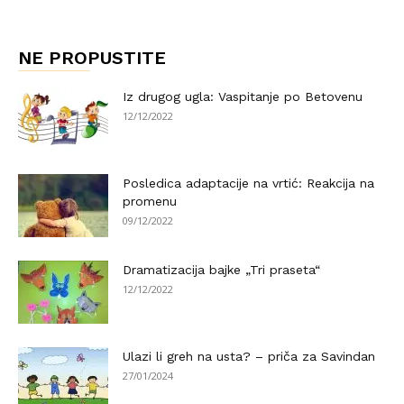
NE PROPUSTITE
Iz drugog ugla: Vaspitanje po Betovenu
12/12/2022
Posledica adaptacije na vrtić: Reakcija na
promenu
09/12/2022
Dramatizacija bajke „Tri praseta“
12/12/2022
Ulazi li greh na usta? – priča za Savindan
27/01/2024