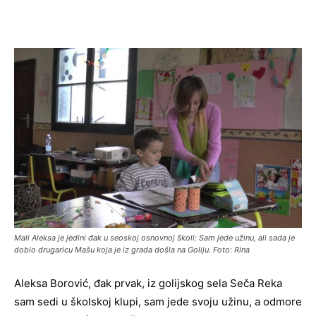
Mali Aleksa je jedini đak u seoskoj osnovnoj školi: Sam jede užinu, ali sada je
dobio drugaricu Mašu koja je iz grada došla na Goliju. Foto: Rina
Aleksa Borović, đak prvak, iz golijskog sela Seča Reka
sam sedi u školskoj klupi, sam jede svoju užinu, a odmore