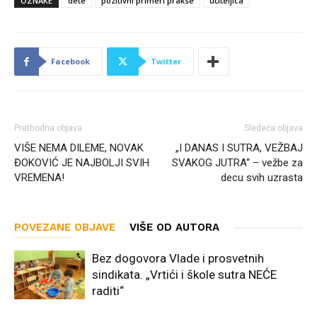
OZNAKE
dete
pozitivni primeri prakse
učiteljica
Facebook
Twitter
Prethodna objava
Sledeća objava
VIŠE NEMA DILEME, NOVAK
„I DANAS I SUTRA, VEŽBAJ
ĐOKOVIĆ JE NAJBOLJI SVIH
SVAKOG JUTRA“ – vežbe za
VREMENA!
decu svih uzrasta
POVEZANE OBJAVE
VIŠE OD AUTORA
Bez dogovora Vlade i prosvetnih
sindikata. „Vrtići i škole sutra NEĆE
raditi“