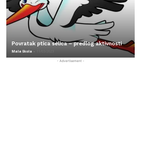
Povratak ptica selica – predlog aktivnosti
Mala škola
-
11/03/2023
- Advertisement -