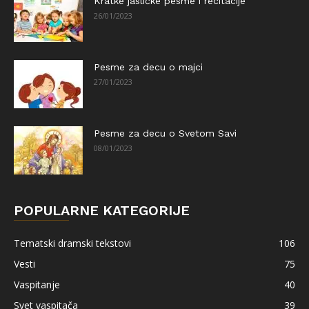
Kratke jasličke pesme i recitacije
26/01/2023
Pesme za decu o majci
27/01/2023
Pesme za decu o Svetom Savi
08/01/2023
POPULARNE KATEGORIJE
Tematski dramski tekstovi
106
Vesti
75
Vaspitanje
40
Svet vaspitača
39