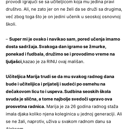
provodi igrajući se sa učiteljicom koja mu jedina pravi
društvo. Ali, ne zato jer on ne želi da se druži sa drugima,
već zbog toga što je on jedini učenik u seoskoj osnovnoj
školi.
–
Super mi je ovako i navikao sam, pored učenja imamo
dosta sadržaja. Svakoga dan igramo se žmurke,
ponekad i fudbala, družimo se i provodimo vreme na
ljuljašci,
kazao je za RINU ovaj mališan.
Učiteljica Marija trudi se da mu svakog radnog dana
bude i učitelijica i prijatelj i sudeći po osmehu na
dečakovom licu to i uspeva. Sudbina seoskih škola
svuda je slična, a tome najbolje svedoči upravo ova
prosvetna radnica.
Marija je za 26 godina radnog staža
imala djaka koliko njena koleginica u jednoj generaciji. Ali
se ne žali, naprotiv, uživa u svakom radnom danu sa
Aleksom.