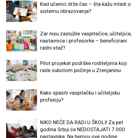
Kad učenici drže čas – šta kažu mladi o
sistemu obrazovanja?
Zar nisu zaslužile vaspitačice, učiteljice,
nastavnice i profesorke – beneficirani
radni staž?
Pilot projekat podrške roditeljima koji
rade subotom počinje u Zrenjaninu
Kako spasiti vaspitačku i učiteljsku
profesiju?
NIKO NEĆE DA RADI U ŠKOLI! Za pet
godina Srbiji će NEDOSTAJATI 7.000
nastavnika: Na hemiju ove godine