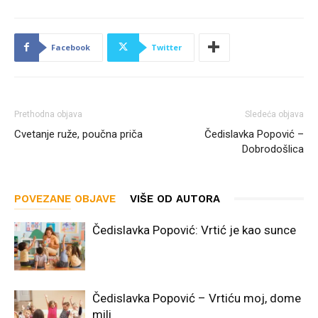
Facebook
Twitter
Prethodna objava
Sledeća objava
Cvetanje ruže, poučna priča
Čedislavka Popović –
Dobrodošlica
POVEZANE OBJAVE
VIŠE OD AUTORA
Čedislavka Popović: Vrtić je kao sunce
Čedislavka Popović – Vrtiću moj, dome
mili