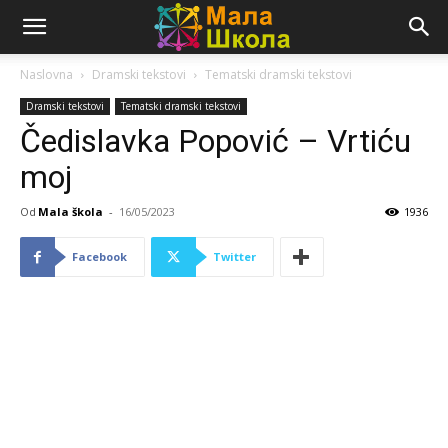
Naslovna
Dramski tekstovi
Tematski dramski tekstovi
Dramski tekstovi
Tematski dramski tekstovi
Čedislavka Popović – Vrtiću
moj
Od
Mala škola
-
16/05/2023
1936
Facebook
Twitter