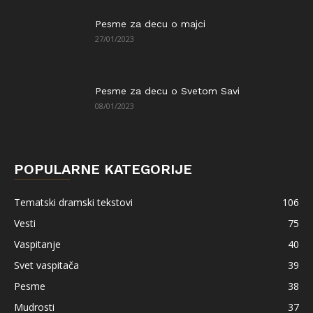
Pesme za decu o majci
27/01/2023
Pesme za decu o Svetom Savi
08/01/2023
POPULARNE KATEGORIJE
Tematski dramski tekstovi
106
Vesti
75
Vaspitanje
40
Svet vaspitača
39
Pesme
38
Mudrosti
37