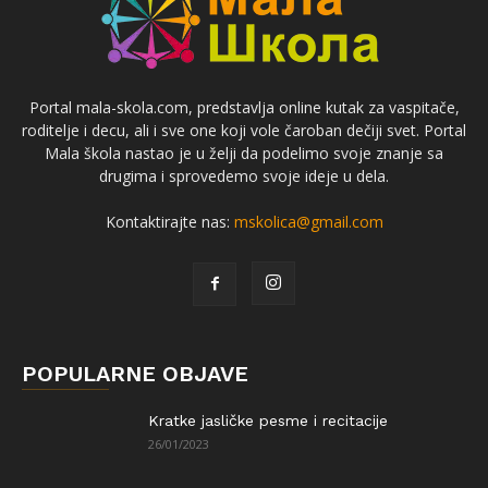
Portal mala-skola.com, predstavlja online kutak za vaspitače,
roditelje i decu, ali i sve one koji vole čaroban dečiji svet. Portal
Mala škola nastao je u želji da podelimo svoje znanje sa
drugima i sprovedemo svoje ideje u dela.
Kontaktirajte nas:
mskolica@gmail.com
POPULARNE OBJAVE
Kratke jasličke pesme i recitacije
26/01/2023