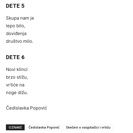
DETE 5
Skupa nam je
lepo bilo,
doviđenja
društvo milo.
DETE 6
Novi klinci
brzo stižu,
vrtiće na
noge dižu.
Čedislavka Popović
OZNAKE
Čedislavka Popović
Skečevi o vaspitačici i vrtiću