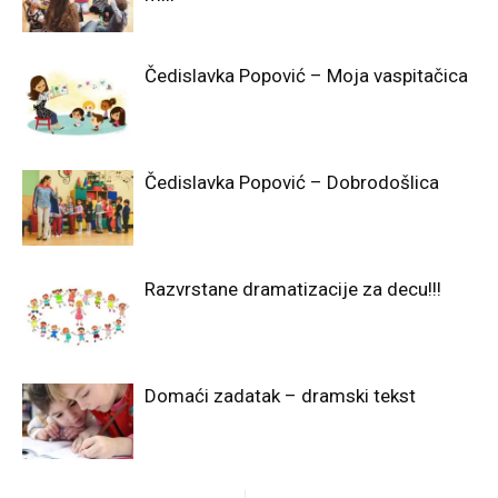
Čedislavka Popović – Moja vaspitačica
Čedislavka Popović – Dobrodošlica
Razvrstane dramatizacije za decu!!!
Domaći zadatak – dramski tekst