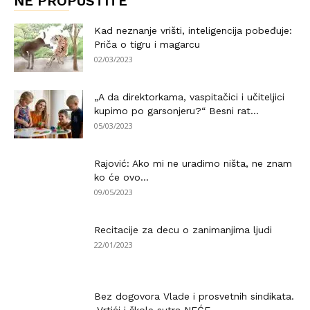
NE PROPUSTITE
Kad neznanje vrišti, inteligencija pobeđuje:
Priča o tigru i magarcu
02/03/2023
„A da direktorkama, vaspitačici i učiteljici
kupimo po garsonjeru?“ Besni rat...
05/03/2023
Rajović: Ako mi ne uradimo ništa, ne znam
ko će ovo...
09/05/2023
Recitacije za decu o zanimanjima ljudi
22/01/2023
Bez dogovora Vlade i prosvetnih sindikata.