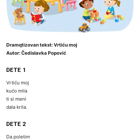
Dramqtizovan tekst: Vrtiću moj
Autor: Čedislavka Popović
DETE 1
Vrtiću moj
kućo mila
ti si meni
dala krila.
DETE 2
Da poletim