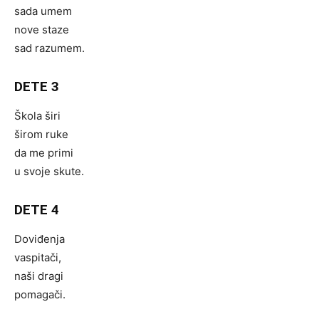
sada umem
nove staze
sad razumem.
DETE 3
Škola širi
širom ruke
da me primi
u svoje skute.
DETE 4
Doviđenja
vaspitači,
naši dragi
pomagači.