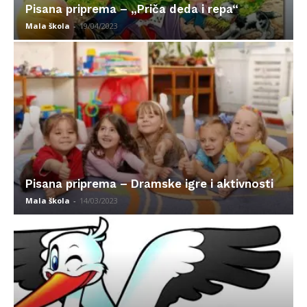
Pisana priprema – „Priča deda i repa“
Mala škola
-
19/04/2023
Pisana priprema – Dramske igre i aktivnosti
Mala škola
-
14/03/2023