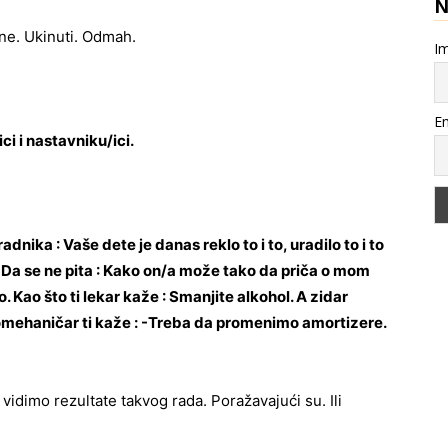
ne. Ukinuti. Odmah.
Im
Em
ici i nastavniku/ici.
nika : Vaše dete je danas reklo to i to, uradilo to i to
 Da se ne pita : Kako on/a može tako da priča o mom
. Kao što ti lekar kaže : Smanjite alkohol. A zidar
utomehaničar ti kaže : -Treba da promenimo amortizere.
 vidimo rezultate takvog rada. Poražavajući su. Ili