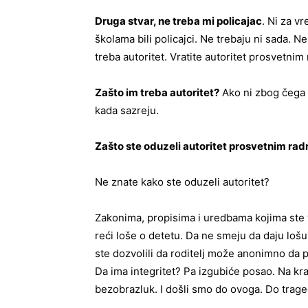
Druga stvar, ne treba mi policajac
. Ni za v
školama bili policajci. Ne trebaju ni sada. N
treba autoritet. Vratite autoritet prosvetni
Zašto im treba autoritet?
Ako ni zbog čega 
kada sazreju.
Zašto ste oduzeli autoritet prosvetnim ra
Ne znate kako ste oduzeli autoritet?
Zakonima, propisima i uredbama kojima ste 
reći loše o detetu. Da ne smeju da daju lošu
ste dozvolili da roditelj može anonimno da pr
Da ima integritet? Pa izgubiće posao. Na kraj
bezobrazluk. I došli smo do ovoga. Do traged