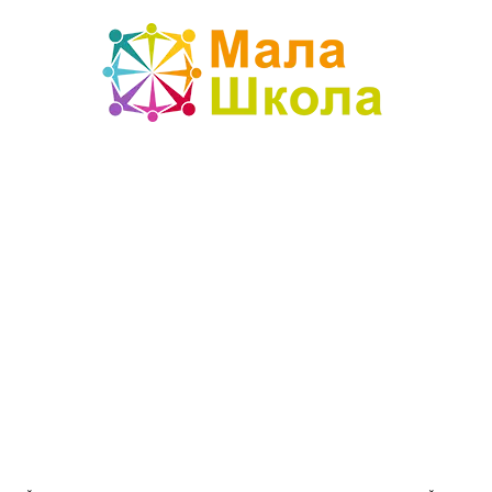
Mala
škola