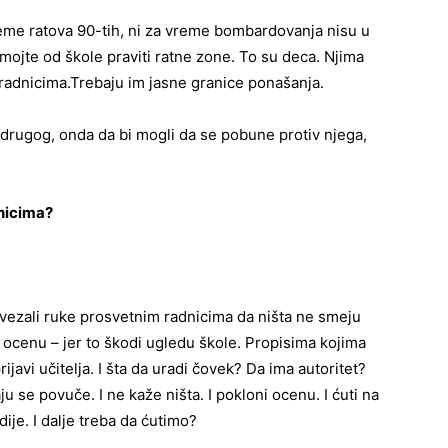
reme ratova 90-tih, ni za vreme bombardovanja nisu u
emojte od škole praviti ratne zone. To su deca. Njima
m radnicima.Trebaju im jasne granice ponašanja.
drugog, onda da bi mogli da se pobune protiv njega,
dnicima?
vezali ruke prosvetnim radnicima da ništa ne smeju
 ocenu – jer to škodi ugledu škole. Propisima kojima
ijavi učitelja. I šta da uradi čovek? Da ima autoritet?
u se povuče. I ne kaže ništa. I pokloni ocenu. I ćuti na
ije. I dalje treba da ćutimo?