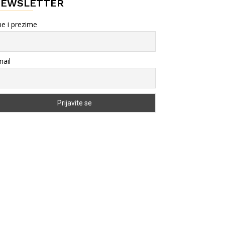
NEWSLETTER
e i prezime
ail