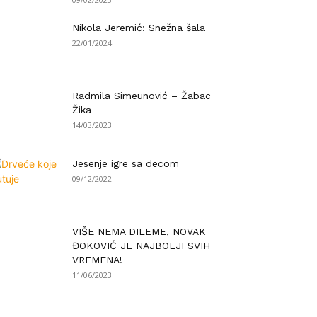
Nikola Jeremić: Snežna šala
22/01/2024
Radmila Simeunović – Žabac
Žika
14/03/2023
Jesenje igre sa decom
09/12/2022
VIŠE NEMA DILEME, NOVAK
ĐOKOVIĆ JE NAJBOLJI SVIH
VREMENA!
11/06/2023