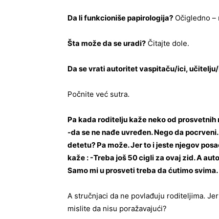
Da li funkcioniše papirologija?
Očigledno – 
Šta može da se uradi?
Čitajte dole.
Da se vrati autoritet vaspitaču/ici, učitelju/
Počnite već sutra.
Pa kada roditelju kaže neko od prosvetnih rad
-da se ne nađe uvređen. Nego da pocrveni.
detetu? Pa može. Jer to i jeste njegov posao
kaže : -Treba još 50 cigli za ovaj zid. A a
Samo mi u prosveti treba da ćutimo svima.
A stručnjaci da ne povlađuju roditeljima. Jer
mislite da nisu poražavajući?