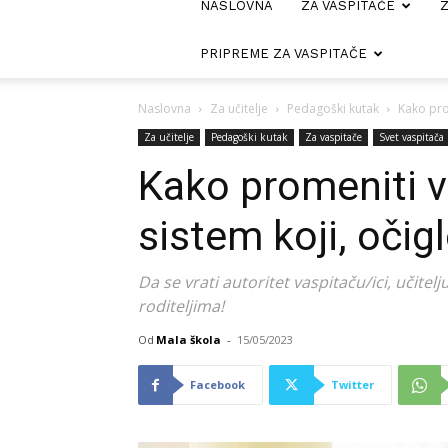
NASLOVNA
ZA VASPITAČE
Z
PRIPREME ZA VASPITAČE
Naslovna
Za učitelje
Pedagoški kutak
Kako prom
Za učitelje
Pedagoški kutak
Za vaspitače
Svet vaspitača
Kako promeniti vr
sistem koji, očig
Da se vrati autoritet vaspitaču/ici, učitelj
roditeljima!
Od
Mala škola
-
15/05/2023
Facebook
Twitter