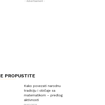
- Advertisement -
E PROPUSTITE
Kako povezati narodnu
tradiciju i običaje sa
matematikom – predlog
aktivnosti
09/02/2023