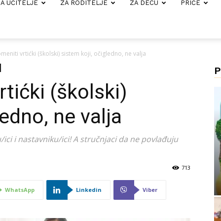
A UČITELJE
ZA RODITELJE
ZA DECU
PRIČE
eniti vrtićki (školski) sistem koji, očigledno, ne valja
P
tićki (školski)
ledno, ne valja
u/ici i nastavniku/ici! A stručnjaci da ne povlađuju
713
WhatsApp
Linkedin
Viber