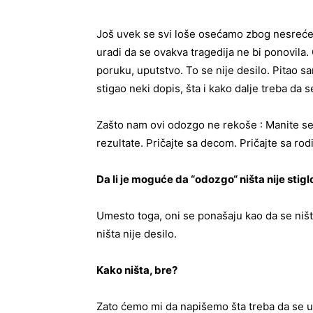
Još uvek se svi loše osećamo zbog nesreće ko
uradi da se ovakva tragedija ne bi ponovila
poruku, uputstvo. To se nije desilo. Pitao sa
stigao neki dopis, šta i kako dalje treba da
Zašto nam ovi odozgo ne rekoše : Manite se 
rezultate. Pričajte sa decom. Pričajte sa rodi
Da li je moguće da “odozgo“ ništa nije stiglo
Umesto toga, oni se ponašaju kao da se ništa
ništa nije desilo.
Kako ništa, bre?
Zato ćemo mi da napišemo šta treba da se u