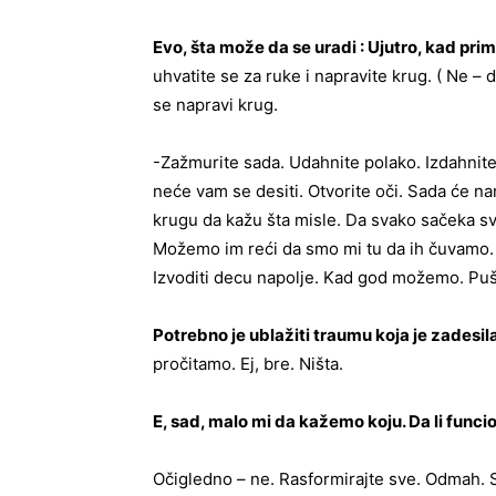
Evo, šta može da se uradi : Ujutro, kad pri
uhvatite se za ruke i napravite krug. ( Ne –
se napravi krug.
-Zažmurite sada. Udahnite polako. Izdahnit
neće vam se desiti. Otvorite oči. Sada će nam
krugu da kažu šta misle. Da svako sačeka sva
Možemo im reći da smo mi tu da ih čuvamo. 
Izvoditi decu napolje. Kad god možemo. Pušta
Potrebno je ublažiti traumu koja je zadesila
pročitamo. Ej, bre. Ništa.
E, sad, malo mi da kažemo koju. Da li funci
Očigledno – ne. Rasformirajte sve. Odmah. 