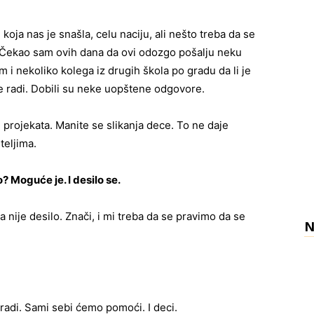
ja nas je snašla, celu naciju, ali nešto treba da se
. Čekao sam ovih dana da ovi odozgo pošalju neku
m i nekoliko kolega iz drugih škola po gradu da li je
 se radi. Dobili su neke uopštene odgovore.
projekata. Manite se slikanja dece. To ne daje
teljima.
? Moguće je. I desilo se.
 nije desilo. Znači, i mi treba da se pravimo da se
N
radi. Sami sebi ćemo pomoći. I deci.