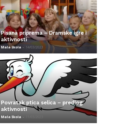
Pisana priprema – Dramske igre i
aktivnosti
Mala škola
-
14/03/2023
Povratak ptica selica – predlog
aktivnosti
Mala škola
-
11/03/2023