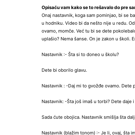
Opisaću vam kako se to rešavalo do pre sa
Onaj nastavnik, koga sam pominjao, bi se ba
u hodniku. Video bi da nešto nije u redu. Od
ovamo, momče. Već tu bi se dete pokolebalo.
uplašio? Nema šanse. On je zakon u školi. 
Nastavnik :- Šta si to doneo u školu?
Dete bi oborilo glavu.
Nastavnik : -Daj mi to gvožđe ovamo. Dete pr
Nastavnik: -Šta još imaš u torbi? Dete daje i
Sada ćute obojica. Nastavnik smišlja šta dalje
Nastavnik (blažim tonom) :- Je li, ovaj, šta 