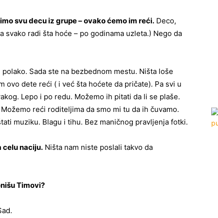
mimo svu decu iz grupe – ovako ćemo im reći.
Deco,
 da svako radi šta hoće – po godinama uzleta.) Nego da
e polako. Sada ste na bezbednom mestu. Ništa loše
 ovo dete reći ( i već šta hoćete da pričate). Pa svi u
kog. Lepo i po redu. Možemo ih pitati da li se plaše.
Možemo reći roditeljima da smo mi tu da ih čuvamo.
ti muziku. Blagu i tihu. Bez maničnog pravljenja fotki.
 celu naciju.
Ništa nam niste poslali takvo da
onišu Timovi?
Sad.