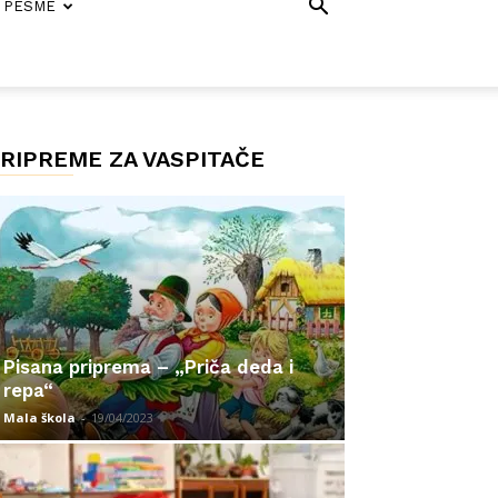
PESME
RIPREME ZA VASPITAČE
Pisana priprema – „Priča deda i
repa“
Mala škola
-
19/04/2023