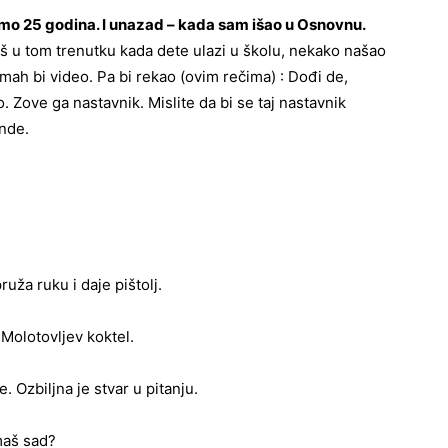
mo 25 godina. I unazad – kada sam išao u Osnovnu.
š u tom trenutku kada dete ulazi u školu, nekako našao
mah bi video. Pa bi rekao (ovim rečima) : Dođi de,
 Zove ga nastavnik. Mislite da bi se taj nastavnik
Ende.
uža ruku i daje pištolj.
 Molotovljev koktel.
. Ozbiljna je stvar u pitanju.
imaš sad?