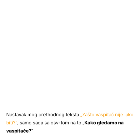
Nastavak mog prethodnog teksta
„Zašto vaspitač nije lako
biti?“
, samo sada sa osvrtom na to „
Kako gledamo na
vaspitače?“