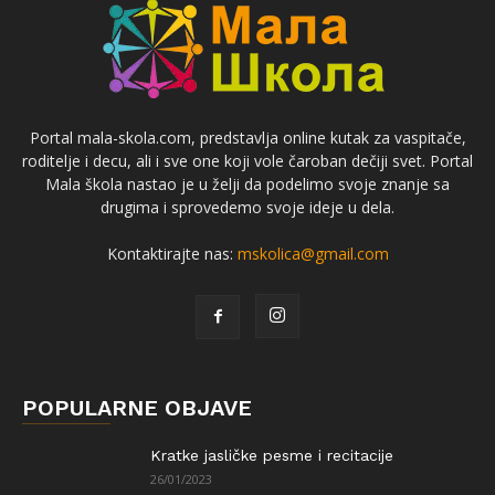
Portal mala-skola.com, predstavlja online kutak za vaspitače,
roditelje i decu, ali i sve one koji vole čaroban dečiji svet. Portal
Mala škola nastao je u želji da podelimo svoje znanje sa
drugima i sprovedemo svoje ideje u dela.
Kontaktirajte nas:
mskolica@gmail.com
POPULARNE OBJAVE
Kratke jasličke pesme i recitacije
26/01/2023