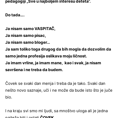
pedagogiji „Sve u najboljem interesu deteta“.
Do tada….
Ja nisam samo VASPITAČ,
Ja nisam samo pisac,
Ja nisam samo bloger…
Ja sam toliko toga drugog da bih mogla da dozvolim da
samo jedna profesija oslikava moju ličnost.
Ja imam vrline, ja imam mane, kao i svak, ja nisam
savršena i ne treba da budem.
Čovek se svaki dan menja i treba da je tako. Svaki dan
nešto novo saznaje, uči i ne može da bude isto što je juče
bio.
I na kraju svi smo mi ljudi, sa mnoštvo uloga ali je jedna
najteža biti i ostati
ČOVEK
.