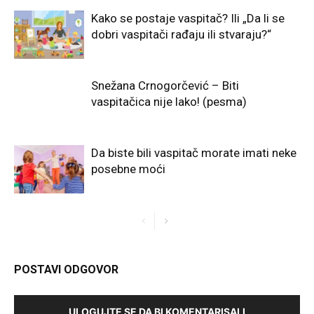
Kako se postaje vaspitač? Ili „Da li se
dobri vaspitači rađaju ili stvaraju?“
Snežana Crnogorčević – Biti
vaspitačica nije lako! (pesma)
Da biste bili vaspitač morate imati neke
posebne moći
POSTAVI ODGOVOR
ULOGUJTE SE DA BI KOMENTARISALI