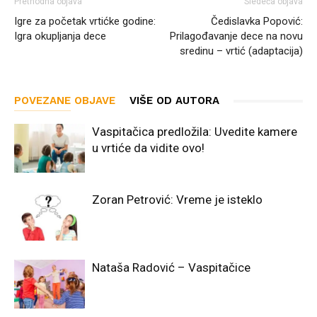
Prethodna objava
Sledeća objava
Igre za početak vrtićke godine:
Čedislavka Popović:
Igra okupljanja dece
Prilagođavanje dece na novu
sredinu – vrtić (adaptacija)
POVEZANE OBJAVE
VIŠE OD AUTORA
Vaspitačica predložila: Uvedite kamere
u vrtiće da vidite ovo!
Zoran Petrović: Vreme je isteklo
Nataša Radović – Vaspitačice