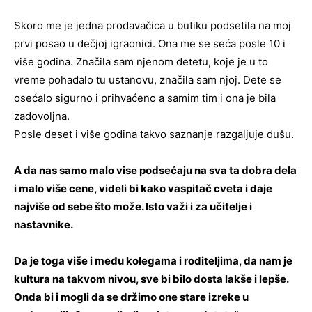
Skoro me je jedna prodavačica u butiku podsetila na moj
prvi posao u dečjoj igraonici. Ona me se seća posle 10 i
više godina. Značila sam njenom detetu, koje je u to
vreme pohađalo tu ustanovu, značila sam njoj. Dete se
osećalo sigurno i prihvaćeno a samim tim i ona je bila
zadovoljna.
Posle deset i više godina takvo saznanje razgaljuje dušu.
A da nas samo malo vise podsećaju na sva ta dobra dela
i malo više cene, videli bi kako vaspitač cveta i daje
najviše od sebe što može. Isto važi i za učitelje i
nastavnike.
Da je toga više i među kolegama i roditeljima, da nam je
kultura na takvom nivou, sve bi bilo dosta lakše i lepše.
Onda bi i mogli da se držimo one stare izreke u