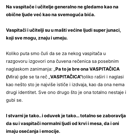
Na vaspitače i učitelje generalno ne gledamo kao na
obične ljude već kao na svemoguća bića.
Vaspitači i učitelji su u mašti većine ljudi super junaci,
koji sve mogu, znaju i umeju.
Koliko puta smo čuli da se za nekog vaspitača u
razgovoru izgovori ona čuvena rečenica sa posebnim
naglaskom zanimanja: „
Pa to je bre ona VASPITAČICA
(
Mira) gde se ta reč „
VASPITAČICA“
toliko raširi i naglasi
kao nešto sto je najviše ističe i izdvaja, kao da ona nema
drugi identitet. Sve ono drugo što je ona totalno nestaje i
gubi se.
I stvarni je tako.. i oduvek je tako… totalno se zaboravlja
da su i vaspitači normalni ljudi od krvi i mesa, da i oni
imaju osećanja i emocije.