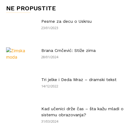
NE PROPUSTITE
Pesme za decu o Uskrsu
23/01/2023
Brana Crnčević: Stiže zima
28/01/2024
Tri jelke i Deda Mraz – dramski tekst
14/12/2022
Kad učenici drže čas – šta kažu mladi o
sistemu obrazovanja?
31/03/2024