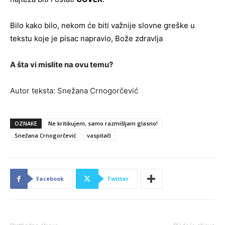
Bilo kako bilo, nekom će biti važnije slovne greške u
tekstu koje je pisac napravio, Bože zdravlja
A šta vi mislite na ovu temu?
Autor teksta: Snežana Crnogorčević
OZNAKE
Ne kritikujem, samo razmišljam glasno!
Snežana Crnogorčević
vaspitači
Facebook
Twitter