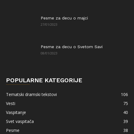
Pesme za decu o majci
27/01/2023
Pesme za decu o Svetom Savi
08/01/2023
POPULARNE KATEGORIJE
Tematski dramski tekstovi
106
Vesti
75
Vaspitanje
40
Svet vaspitača
39
Pesme
38