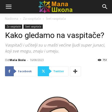
Naslovna
Za vaspitače
Svet vaspitača
Za vaspitače
Svet vaspitača
Kako gledamo na vaspitače?
Vaspitači i učitelji su u mašti većine ljudi super junaci,
koji sve mogu, znaju i umeju.
Od
Mala škola
-
16/08/2023
751
Facebook
Twitter