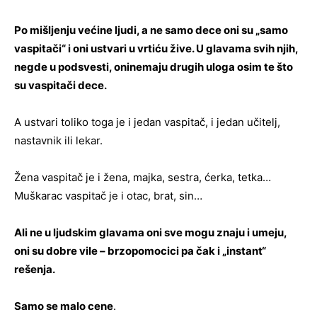
Po mišljenju većine ljudi, a ne samo dece oni su „samo
vaspitači“ i oni ustvari u vrtiću žive. U glavama svih njih,
negde u podsvesti, oni
nemaju drugih uloga osim te što
su vaspitači dece.
A ustvari toliko toga je i jedan vaspitač, i jedan učitelj,
nastavnik ili lekar.
Žena vaspitač je i žena, majka, sestra, ćerka, tetka…
Muškarac vaspitač je i otac, brat, sin…
Ali ne u ljudskim glavama oni sve mogu znaju i umeju,
oni su dobre vile – brzopomocici pa čak i „instant“
rešenja.
Samo se malo cene
.