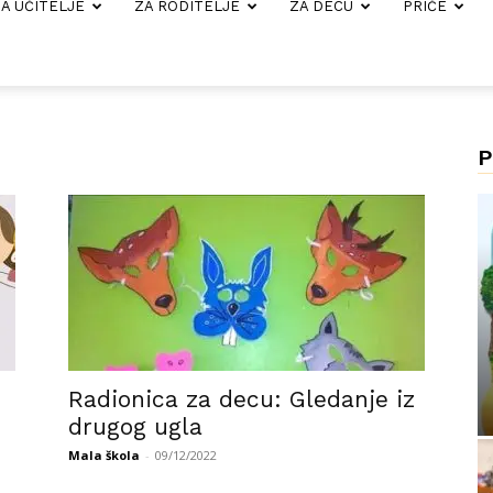
A UČITELJE
ZA RODITELJE
ZA DECU
PRIČE
P
Radionica za decu: Gledanje iz
drugog ugla
Mala škola
-
09/12/2022