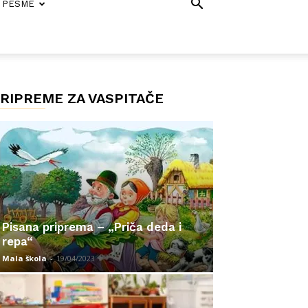
PESME
RIPREME ZA VASPITAČE
Pisana priprema – „Priča deda i
repa“
Mala škola
-
19/04/2023