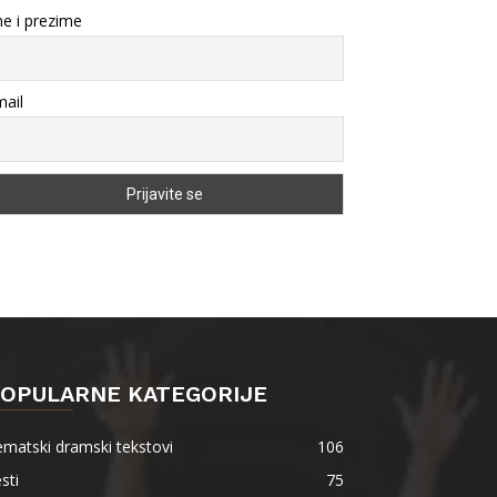
e i prezime
ail
OPULARNE KATEGORIJE
matski dramski tekstovi
106
sti
75