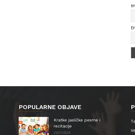
Im
Em
POPULARNE OBJAVE
P
Kratke jasličke pesme i
Te
recitacije
Ve
26/01/2023