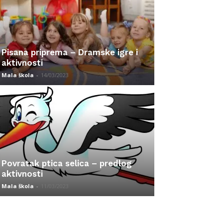
Pisana priprema – Dramske igre i
aktivnosti
Mala škola
-
14/03/2023
Povratak ptica selica – predlog
aktivnosti
Mala škola
-
11/03/2023