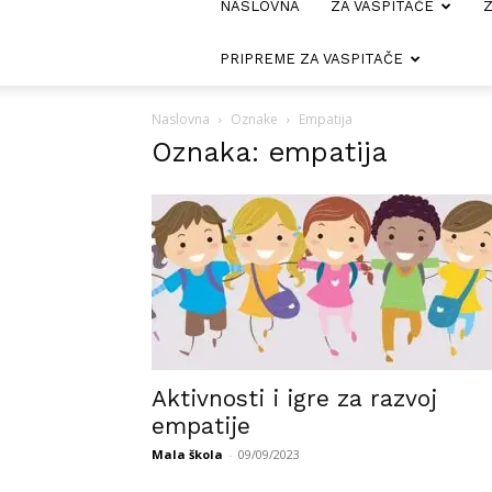
NASLOVNA
ZA VASPITAČE
Z
PRIPREME ZA VASPITAČE
Naslovna
Oznake
Empatija
Oznaka: empatija
Aktivnosti i igre za razvoj
empatije
Mala škola
-
09/09/2023