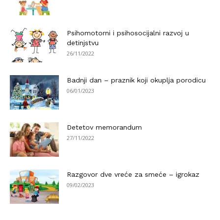
Psihomotorni i psihosocijalni razvoj u
detinjstvu
26/11/2022
Badnji dan – praznik koji okuplja porodicu
06/01/2023
Detetov memorandum
27/11/2022
Razgovor dve vreće za smeće – igrokaz
09/02/2023