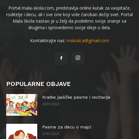
Portal mala-skola.com, predstavlja online kutak za vaspitače,
roditelje i decu, ali i sve one koji vole čaroban dečiji svet. Portal
Mala škola nastao je u želji da podelimo svoje znanje sa
drugima i sprovedemo svoje ideje u dela.
Kontaktirajte nas:
mskolica@gmail.com
POPULARNE OBJAVE
Kratke jasličke pesme i recitacije
26/01/2023
Pesme za decu o majci
27/01/2023