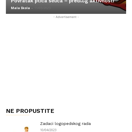
Povratak ptica selica – predlog aktivnosti
Mala škola
-
11/03/2023
- Advertisement -
NE PROPUSTITE
Zadaci logopedskog rada
10/04/2023