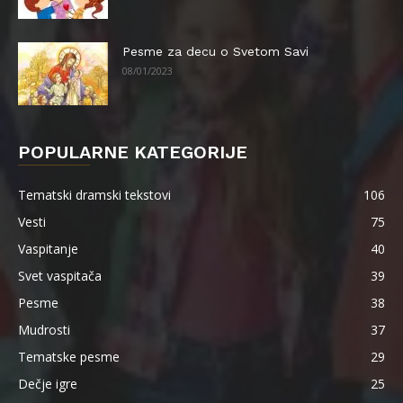
Pesme za decu o Svetom Savi
08/01/2023
POPULARNE KATEGORIJE
Tematski dramski tekstovi
106
Vesti
75
Vaspitanje
40
Svet vaspitača
39
Pesme
38
Mudrosti
37
Tematske pesme
29
Dečje igre
25