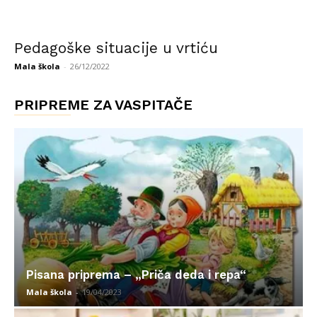
Pedagoške situacije u vrtiću
Mala škola
-
26/12/2022
PRIPREME ZA VASPITAČE
Pisana priprema – „Priča deda i repa“
Mala škola
-
19/04/2023