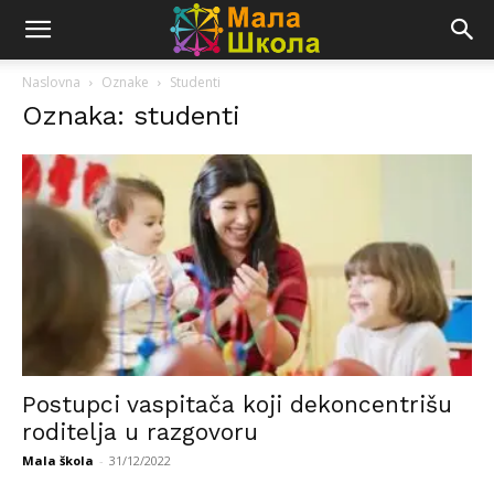
Naslovna
Oznake
Studenti
Oznaka: studenti
Postupci vaspitača koji dekoncentrišu
roditelja u razgovoru
Mala škola
-
31/12/2022