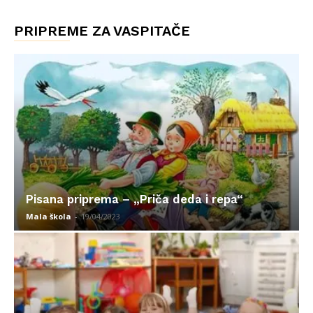
PRIPREME ZA VASPITAČE
Pisana priprema – „Priča deda i repa“
Mala škola
-
19/04/2023