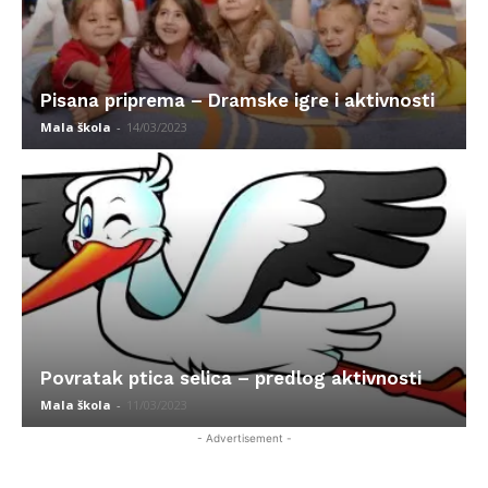
Pisana priprema – Dramske igre i aktivnosti
Mala škola
-
14/03/2023
Povratak ptica selica – predlog aktivnosti
Mala škola
-
11/03/2023
- Advertisement -