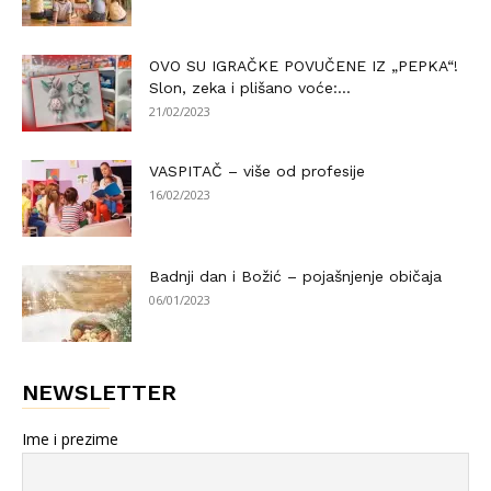
OVO SU IGRAČKE POVUČENE IZ „PEPKA“!
Slon, zeka i plišano voće:...
21/02/2023
VASPITAČ – više od profesije
16/02/2023
Badnji dan i Božić – pojašnjenje običaja
06/01/2023
NEWSLETTER
Ime i prezime