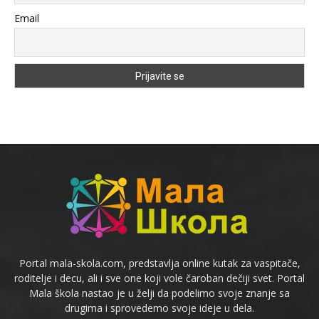
Email
Portal mala-skola.com, predstavlja online kutak za vaspitače,
roditelje i decu, ali i sve one koji vole čaroban dečiji svet. Portal
Mala škola nastao je u želji da podelimo svoje znanje sa
drugima i sprovedemo svoje ideje u dela.