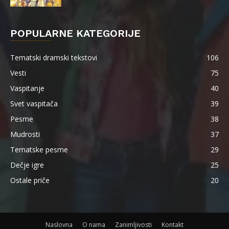
POPULARNE KATEGORIJE
Tematski dramski tekstovi
106
Vesti
75
Vaspitanje
40
Svet vaspitača
39
Pesme
38
Mudrosti
37
Tematske pesme
29
Dečje igre
25
Ostale priče
20
Naslovna
O nama
Zanimljivosti
Kontakt